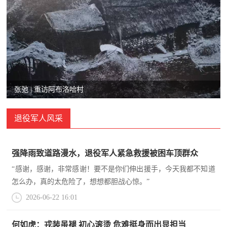
追
踪
热
国
点
防
追
踪
法
张弛 | 重访阿布洛哈村
规
退役军人风采
国
国
防
防
强降雨致道路漫水，退役军人紧急救援被困车顶群众
法
规
“感谢，感谢，非常感谢！要不是你们伸出援手，今天我都不知道
知
怎么办，真的太危险了，想想都胆战心惊。”
2026-06-22 16:01
识
国
全
何如虎：戎装虽褪 初心滚烫 危难挺身而出显担当
防