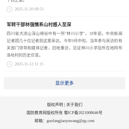
千钧之重。
人
采
2025-11-20 09:51
服
军转干部林强情系山村感人至深
务
四川省大凉山深山峡谷中有一所“林川小学”，18年前，中央新闻
退
文
记者团几十位记者到这里采访。今年9月中旬，当年参与采访的有
役
关部门领导和媒体记者，旧地重访，见证林川小学及所在地阿布
化
军
洛哈村的历史巨变。
人
2025-11-12 11:15
国
服
防
务
显示更多
文
红
化
色
国
版权声明
|
关于我们
防
国防教育网版权所有
蜀ICP备2021008646号
文
邮箱：guofangjiaoyuwang@qq.com
旅