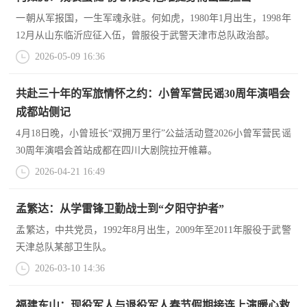
民
知
一朝从军报国，一生军魂永驻。何如虎，1980年1月出生，1998年
12月从山东临沂应征入伍，曾服役于武警天津市总队政治部。
识
国
2026-05-09 16:36
防
共赴三十年的军旅情怀之约：小曾军营民谣30周年演唱会
全
子
成都站侧记
民
弟
4月18日晚，小曾班长“双拥万里行”公益活动暨2026小曾军营民谣
国
30周年演唱会首站成都在四川大剧院拉开帷幕。
防
兵
2026-04-21 16:49
子
国
弟
孟繁达：从学雷锋卫勤战士到“夕阳守护者”
防
兵
孟繁达，中共党员，1992年8月出生，2009年至2011年服役于武警
天津总队某部卫生队。
动
2026-03-10 14:36
员
国
人
福建东山：现役军人与退役军人春节假期接连上演暖心救