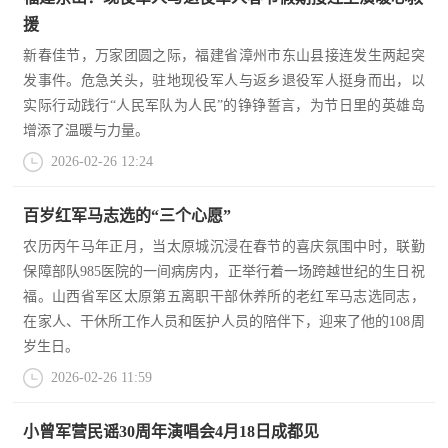
防
援
民
动
新春佳节，万家团圆之际，福建省漳州市东山县接连发生两起突
员
发事件。危急关头，驻地现役军人与返乡退役军人挺身而出，以
防
实际行动践行“人民军队为人民”的铮铮誓言，为节日里的英雄岛
增添了温暖与力量。
空
人
2026-02-26 12:24
国
民
防
百岁红军马志选的“三个心愿”
防
空
农历丙午马年正月，当太原城沉浸在春节的喜庆氛围中时，联勤
智
保障部队985医院的一间病房内，正举行着一场跨越世纪的生日祝
福。山西省军区太原第五离职干部休养所的老红军马志选同志，
库
在家人、干休所工作人员和医护人员的陪伴下，迎来了他的108周
国
英
岁生日。
防
2026-02-26 11:59
雄
智
库
模
小曾军营民谣30周年演唱会4月18日成都见