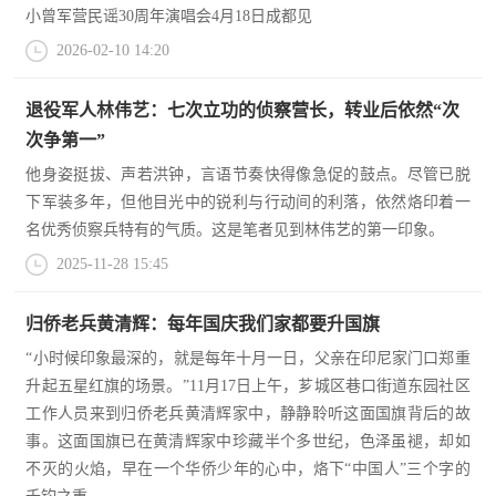
小曾军营民谣30周年演唱会4月18日成都见
范
2026-02-10 14:20
英
退
雄
退役军人林伟艺：七次立功的侦察营长，转业后依然“次
役
模
次争第一”
范
军
他身姿挺拔、声若洪钟，言语节奏快得像急促的鼓点。尽管已脱
下军装多年，但他目光中的锐利与行动间的利落，依然烙印着一
人
名优秀侦察兵特有的气质。这是笔者见到林伟艺的第一印象。
2025-11-28 15:45
风
采
归侨老兵黄清辉：每年国庆我们家都要升国旗
退
退
“小时候印象最深的，就是每年十月一日，父亲在印尼家门口郑重
役
升起五星红旗的场景。”11月17日上午，芗城区巷口街道东园社区
役
军
工作人员来到归侨老兵黄清辉家中，静静聆听这面国旗背后的故
事。这面国旗已在黄清辉家中珍藏半个多世纪，色泽虽褪，却如
人
军
不灭的火焰，早在一个华侨少年的心中，烙下“中国人”三个字的
风