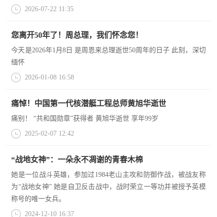
2026-07-22 11:35
民
知
识
国
您离开50年了！周总理，我们怀念您！
今天是2026年1月8日 是周恩来总理逝世50周年的日子 此刻，深切
防
缅怀
全
子
2026-01-08 16:58
民
弟
国
痛悼！中国第一代核潜艇工程总师黄旭华逝世
防
兵
痛别！ “共和国勋章”获得者 黄旭华逝世 享年99岁
子
国
2025-02-07 12:42
弟
防
兵
“战地女神”：一朵永不凋谢的青春木棉
她是一位战斗英雄，参加过1984老山主攻和防御作战，被战友称
动
为“战地女神” 她是自卫反击战中，战时荣立一等功并被授予英模
员
称号的唯一女兵。
国
2024-12-10 16:37
人