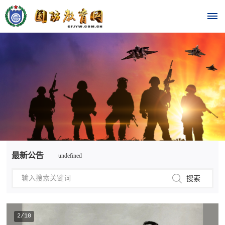
首
页
时
政
undefined
要
最新公告
undefined
闻
时
热
政
点
要
2/10
闻