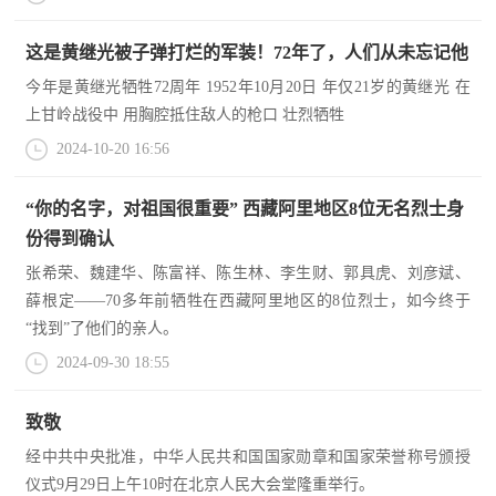
防
民
动
这是黄继光被子弹打烂的军装！72年了，人们从未忘记他
员
今年是黄继光牺牲72周年 1952年10月20日 年仅21岁的黄继光 在
防
上甘岭战役中 用胸腔抵住敌人的枪口 壮烈牺牲
空
2024-10-20 16:56
人
国
民
“你的名字，对祖国很重要” 西藏阿里地区8位无名烈士身
防
份得到确认
防
空
张希荣、魏建华、陈富祥、陈生林、李生财、郭具虎、刘彦斌、
智
薛根定——70多年前牺牲在西藏阿里地区的8位烈士，如今终于
“找到”了他们的亲人。
库
国
2024-09-30 18:55
英
防
致敬
雄
智
经中共中央批准，中华人民共和国国家勋章和国家荣誉称号颁授
库
模
仪式9月29日上午10时在北京人民大会堂隆重举行。