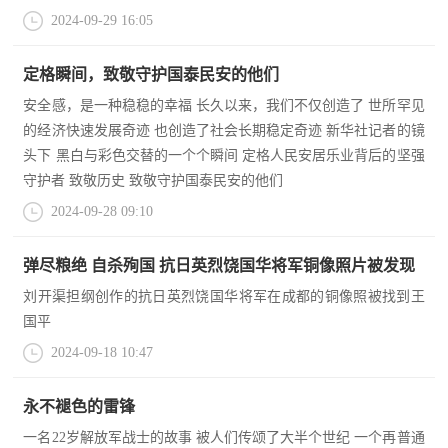
2024-09-29 16:05
范
英
退
定格瞬间，致敬守护国泰民安的他们
雄
役
安全感，是一种稳稳的幸福 长久以来，我们不仅创造了 世所罕见
模
的经济快速发展奇迹 也创造了社会长期稳定奇迹 新华社记者的镜
范
军
头下 黑白与彩色交替的一个个瞬间 定格人民安居乐业背后的坚强
守护者 致敬历史 致敬守护国泰民安的他们
人
2024-09-28 09:10
风
弹尽粮绝 自杀殉国 抗日英烈饶国华将军铜像照片被发现
采
刘开渠担纲创作的抗日英烈饶国华将军在成都的铜像照被找到王
退
国平
退
役
2024-09-18 10:47
役
军
人
永不褪色的雷锋
军
风
一名22岁解放军战士的故事 被人们传颂了大半个世纪 一个再普通