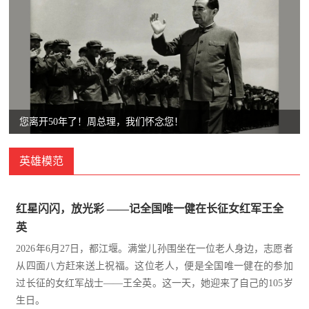
追
踪
热
国
点
防
追
踪
法
您离开50年了！周总理，我们怀念您！
规
英雄模范
国
国
防
防
红星闪闪，放光彩 ——记全国唯一健在长征女红军王全
法
英
规
知
2026年6月27日，都江堰。满堂儿孙围坐在一位老人身边，志愿者
从四面八方赶来送上祝福。这位老人，便是全国唯一健在的参加
识
过长征的女红军战士——王全英。这一天，她迎来了自己的105岁
国
全
生日。
防