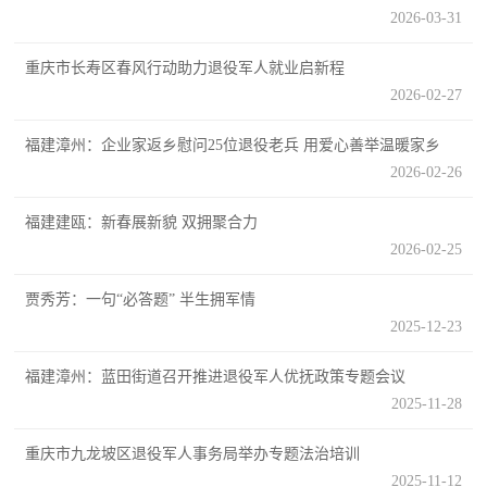
2026-03-31
民
知
识
重庆市长寿区春风行动助力退役军人就业启新程
国
2026-02-27
防
福建漳州：企业家返乡慰问25位退役老兵 用爱心善举温暖家乡
全
子
2026-02-26
民
弟
国
福建建瓯：新春展新貌 双拥聚合力
防
2026-02-25
兵
子
国
贾秀芳：一句“必答题” 半生拥军情
弟
2025-12-23
防
兵
福建漳州：蓝田街道召开推进退役军人优抚政策专题会议
动
2025-11-28
员
重庆市九龙坡区退役军人事务局举办专题法治培训
国
人
2025-11-12