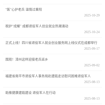
防
民
“医”心护老兵 温情过重阳
动
2025-10-29
员
防
税护“戎耀” 成都退役军人创业就业热潮涌动
空
2025-10-24
人
国
正式上线！四川省退役军人就业创业服务网上线仪式在成都举行
民
2025-09-17
防
防
空
围观！漳州这样迎接老兵返乡
智
2025-09-02
库
福建省南平市退役军人事务局赴建瓯走访慰问困难退役军人
国
英
2025-08-13
防
雄
智
助推健康建瓯建设 退役军人在行动
库
2025-08-13
模