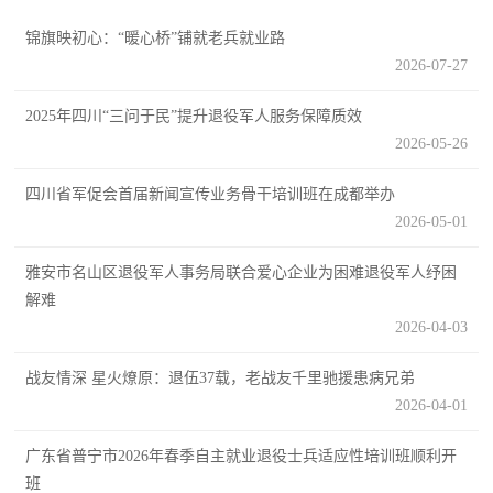
追
锦旗映初心：“暖心桥”铺就老兵就业路
踪
2026-07-27
热
国
点
2025年四川“三问于民”提升退役军人服务保障质效
防
2026-05-26
追
踪
法
四川省军促会首届新闻宣传业务骨干培训班在成都举办
2026-05-01
规
国
雅安市名山区退役军人事务局联合爱心企业为困难退役军人纾困
国
防
解难
防
2026-04-03
法
规
知
战友情深 星火燎原：退伍37载，老战友千里驰援患病兄弟
2026-04-01
识
国
广东省普宁市2026年春季自主就业退役士兵适应性培训班顺利开
全
班
防