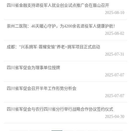
四川省金融支持退役军人就业创业试点推广会在眉山召开
范
2025-08-10
英
退
雄
崇州二医院：46天暖心守护，为4200余名退役军人健康护航！
役
模
2025-08-02
范
军
成都：“兴系拥军·蓉耀安愉”养老+拥军项目正式启动
2025-07-31
人
四川省军促会为理事单位授牌
风
2025-07-07
采
四川省军促会召开半年工作形势分析会
退
退
2025-07-07
役
役
军
四川省军促会与农行四川省分行举行战略合作协议签约仪式
2025-04-30
人
军
风