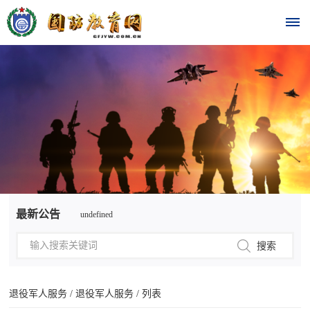
首
页
时
政
undefined
要
最新公告
undefined
闻
时
热
政
点
要
退役军人服务
/
退役军人服务
/ 列表
闻