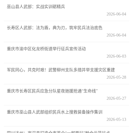
巫山县人武部：实战实训砺精兵
范
2026-06-04
英
退
雄
长寿区人武部：法为盾，典为刃，筑牢民兵法治底色
役
模
2026-06-04
范
军
重庆市渝中区化龙桥街道举行征兵宣传活动
2026-06-03
人
军民同心，共克时艰！武警柳州支队多措并举支援灾区重建
风
2026-05-28
采
重庆市长寿区民兵应急分队星夜驰援抢通“生命线”
退
退
2026-05-27
役
役
军
重庆市巫山县人武部组织民兵水上搜救装备操作集训
人
2026-05-13
军
风