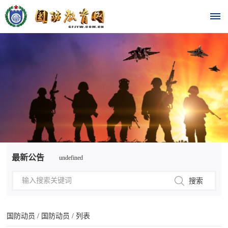
首
页
时
政
undefined
要
最新公告
undefined
闻
时
热
政
点
要
国防动员
/
国防动员
/ 列表
闻