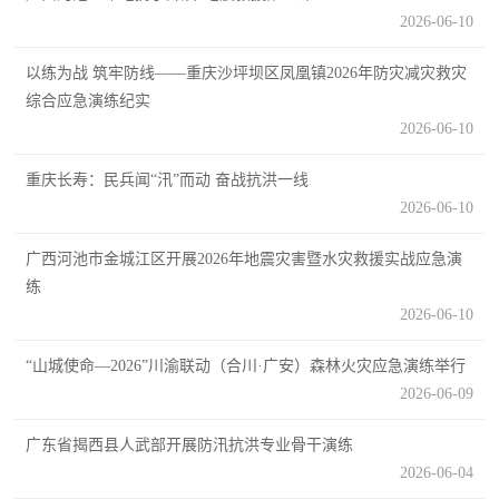
防
2026-06-10
民
动
以练为战 筑牢防线——重庆沙坪坝区凤凰镇2026年防灾减灾救灾
员
防
综合应急演练纪实
2026-06-10
空
人
重庆长寿：民兵闻“汛”而动 奋战抗洪一线
国
民
2026-06-10
防
防
广西河池市金城江区开展2026年地震灾害暨水灾救援实战应急演
空
智
练
2026-06-10
库
国
“山城使命—2026”川渝联动（合川·广安）森林火灾应急演练举行
英
2026-06-09
防
雄
智
​广东省揭西县人武部开展防汛抗洪专业骨干演练
库
2026-06-04
模