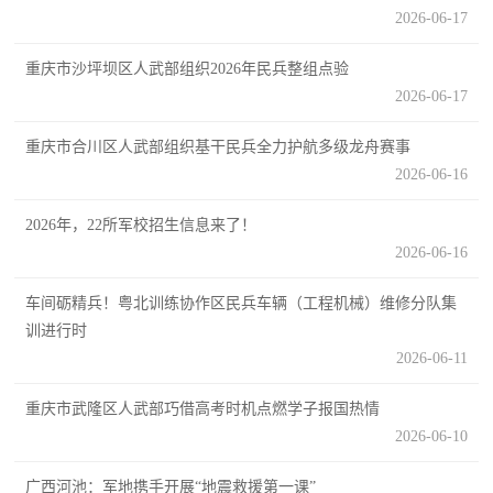
2026-06-17
民
知
识
重庆市沙坪坝区人武部组织2026年民兵整组点验
国
2026-06-17
防
重庆市合川区人武部组织基干民兵全力护航多级龙舟赛事
全
子
2026-06-16
民
弟
国
2026年，22所军校招生信息来了！
防
2026-06-16
兵
子
国
车间砺精兵！粤北训练协作区民兵车辆（工程机械）维修分队集
弟
训进行时
防
兵
2026-06-11
动
重庆市武隆区人武部巧借高考时机点燃学子报国热情
2026-06-10
员
国
人
广西河池：军地携手开展“地震救援第一课”