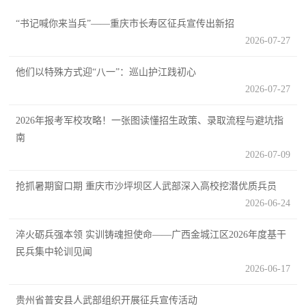
追
“书记喊你来当兵”——重庆市长寿区征兵宣传出新招
踪
2026-07-27
热
国
点
他们以特殊方式迎“八一”：巡山护江践初心
防
2026-07-27
追
踪
法
2026年报考军校攻略！一张图读懂招生政策、录取流程与避坑指
南
规
2026-07-09
国
国
防
抢抓暑期窗口期 重庆市沙坪坝区人武部深入高校挖潜优质兵员
防
2026-06-24
法
规
知
淬火砺兵强本领 实训铸魂担使命——广西金城江区2026年度基干
民兵集中轮训见闻
识
2026-06-17
国
全
贵州省普安县人武部组织开展征兵宣传活动
防