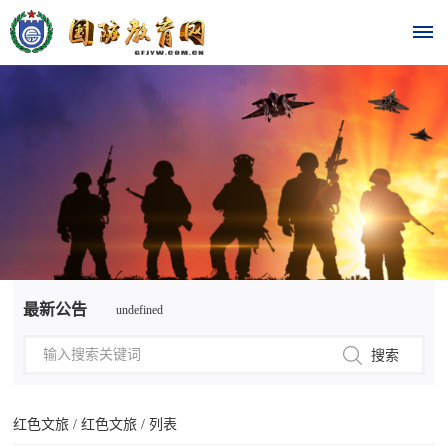
首
页
时
政
undefined
要
最新公告
undefined
闻
时
热
政
点
要
红色文旅
/
红色文旅
/ 列表
闻