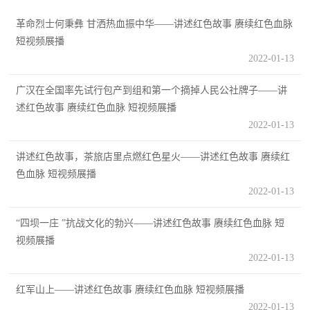
追
革命烈士何秉彝 甘洒热血振中华——讲述红色故事 赓续红色血脉
踪
短视频展播
热
国
2022-01-13
点
防
广汉在全国率先试行包产到组和第一个摘掉人民公社牌子——讲
追
述红色故事 赓续红色血脉 短视频展播
踪
法
2022-01-13
规
讲述红色故事，茶旅店里点燃红色星火——讲述红色故事 赓续红
国
国
色血脉 短视频展播
防
2022-01-13
防
法
“四坝一庄 ”抗战文化的勃兴——讲述红色故事 赓续红色血脉 短
规
知
视频展播
2022-01-13
识
国
红军山上——讲述红色故事 赓续红色血脉 短视频展播
全
防
2022-01-13