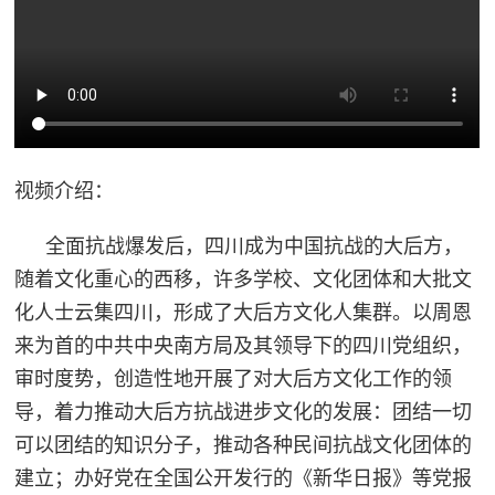
追
踪
热
国
点
防
追
踪
视频介绍：
法
规
全面抗战爆发后，四川成为中国抗战的大后方，
国
随着文化重心的西移，许多学校、文化团体和大批文
国
防
化人士云集四川，形成了大后方文化人集群。以周恩
防
法
来为首的中共中央南方局及其领导下的四川党组织，
规
审时度势，创造性地开展了对大后方文化工作的领
知
导，着力推动大后方抗战进步文化的发展：团结一切
识
可以团结的知识分子，推动各种民间抗战文化团体的
国
全
建立；办好党在全国公开发行的《新华日报》等党报
防