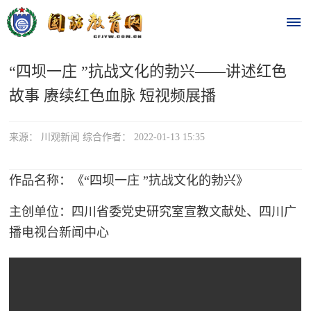
“四坝一庄 ”抗战文化的勃兴——讲述红色
首
故事 赓续红色血脉 短视频展播
页
时
来源： 川观新闻 综合作者： 2022-01-13 15:35
政
作品名称：《“四坝一庄 ”抗战文化的勃兴》
要
主创单位：四川省委党史研究室宣教文献处、四川广
闻
播电视台新闻中心
时
热
政
点
要
闻