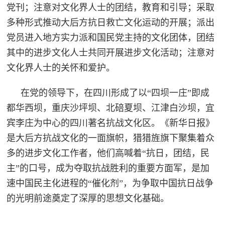
党刊；注意对文化界人士的团结，教育和引导；采取
民
知
多种形式推动大后方抗日救亡文化运动的开展；派出
识
国
党员进入地方实力派和国民党主持的文化团体，团结
其中的进步文化人士共同开展进步文化活动；注意对
防
文化界人士的关怀和爱护。
全
子
民
在党的领导下，在四川形成了以“四坝一庄”即成
弟
国
都华西坝，重庆沙坪坝、北碚夏坝、江津白沙坝，宜
防
兵
宾李庄为中心的四川著名抗战文化区。《新华日报》
子
国
是大后方抗战文化的一面旗帜，猎猎旌旗下聚集着众
弟
多的进步文化工作者，他们高喊着“抗日，团结，民
防
兵
主”的口号，成为夺取抗战胜利的重要方面军，是加
速中国民主化进程的“催化剂”，为争取中国抗日战争
动
的光明前途奠定了深厚的思想文化基础。
员
国
人