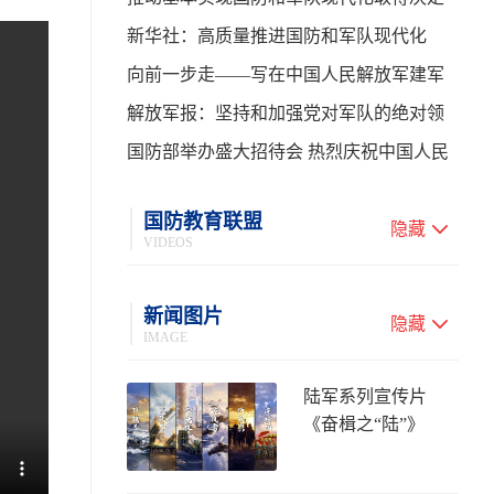
性进展——学习贯彻习主席在中共中央政
新华社：高质量推进国防和军队现代化
治局第二十七次集体学习时的重要讲话
向前一步走——写在中国人民解放军建军
99周年之际
解放军报：坚持和加强党对军队的绝对领
导 高质量推进国防和军队现代化
国防部举办盛大招待会 热烈庆祝中国人民
解放军建军99周年
国防教育联盟
隐藏
VIDEOS
新闻图片
隐藏
IMAGE
陆军系列宣传片
《奋楫之“陆”》