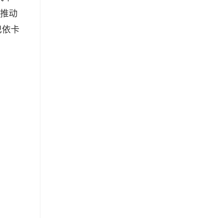
推动
巴依卡