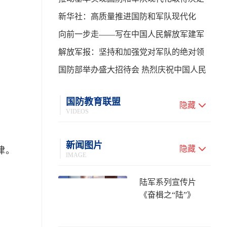
性进展——学习贯彻习主席在中共中央政
新华社：高质量推进国防和军队现代化
治局第二十七次集体学习时的重要讲话
向前一步走——写在中国人民解放军建军
99周年之际
解放军报：坚持和加强党对军队的绝对领
导 高质量推进国防和军队现代化
国防部举办盛大招待会 热烈庆祝中国人民
解放军建军99周年
国防教育联盟
隐藏
VIDEOS
新闻图片
隐藏
律。
IMAGE
陆军系列宣传片
《奋楫之“陆”》