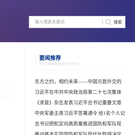
要闻推荐
RECOMMENDED NEWS
东方之约，相约未来——中国元首外交的
世界情怀与大国气派
习近平在中共中央政治局第二十七次集体
学习时强调 强化政治引领 深化创新发展 高
《求是》杂志发表习近平总书记重要文章
质量推进国防和军队现代化
中央军委主席习近平签署通令 给1名个人记
功
总书记把舵定向高质量推进国防和军队现
代化
推动基本实现国防和军队现代化取得决定