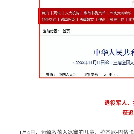
退役军人、
获追
1月4日，为解救落入冰窟的儿童，拉齐尼•巴依