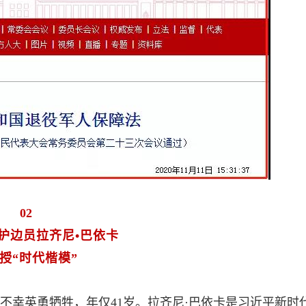
02
护边员拉齐尼•巴依卡
授“时代楷模”
卡不幸英勇牺牲，年仅41岁。拉齐尼·巴依卡是习近平新时