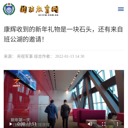
康辉收到的新年礼物是一块石头，还有来自
首
班公湖的邀请！
页
时
来源： 央视军事 综合作者： 2022-01-13 14:30
政
要
闻
时
热
政
点
要
闻