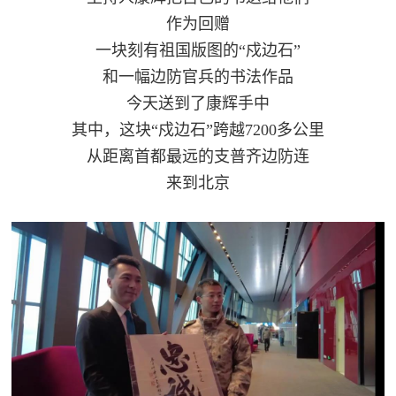
防
作为回赠
民
动
一块刻有祖国版图的“戍边石”
员
和一幅边防官兵的书法作品
防
今天送到了康辉手中
空
其中，这块“戍边石”跨越7200多公里
人
国
从距离首都最远的支普齐边防连
民
来到北京
防
防
空
智
库
国
英
防
雄
智
库
模