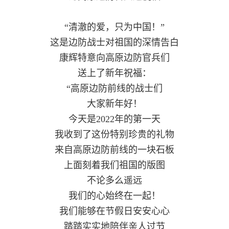
红
关
“清澈的爱，只为中国！”
色
于
这是边防战士对祖国的深情告白
文
康辉特意向高原边防官兵们
旅
我
送上了新年祝福：
们
“高原边防前线的战士们
大家新年好！
今天是2022年的第一天
我收到了这份特别珍贵的礼物
来自高原边防前线的一块石板
上面刻着我们祖国的版图
不论多么遥远
我们的心始终在一起！
我们能够在节假日安安心心
踏踏实实地陪伴亲人过节