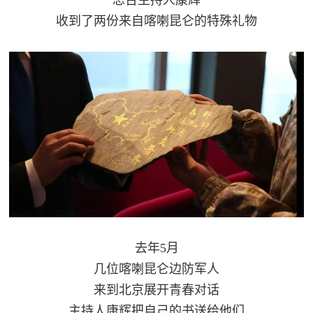
民
知
收到了两份来自喀喇昆仑的特殊礼物
识
国
防
全
子
民
弟
国
防
兵
子
国
弟
防
兵
去年5月
动
几位喀喇昆仑边防军人
员
来到北京展开青春对话
国
人
主持人康辉把自己的书送给他们