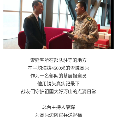
人
采
服
务
退
文
役
化
军
人
索延客所在部队驻守的地方
国
服
在平均海拔4500米的雪域高原
防
务
作为一名部队的基层报道员
文
红
他用镜头真实记录下
化
战友们守护祖国大好河山的点滴日常
色
国
防
文
总台主持人康辉
为高原边防官兵送祝福
旅