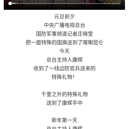
追
踪
元旦前夕
热
国
中央广播电视总台
点
国防军事频道记者庄晓莹
防
追
把一面特殊的国旗送到了喀喇昆仑
踪
法
今天
总台主持人康辉
规
收到了一线边防官兵送来的
国
国
特殊礼物！
防
防
法
千里之外的特殊礼物
规
知
送到了康辉手中
识
国
新年第一天
全
防
总台主持人康辉