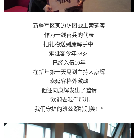
范
英
退
雄
新疆军区某边防团战士索延客
役
模
作为一线官兵的代表
范
把礼物送到康辉手中
军
索延客今年28岁
人
已经入伍10年
在新年第一天见到主持人康辉
风
索延客格外激动
采
他还向康辉发出了邀请
退
“欢迎去我们那儿
退
役
我们守护的班公湖特别美！”
役
军
人
军
风