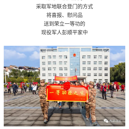
采取军地联合登门的方式
民
知
将喜报、慰问品
识
国
送到荣立一等功的
现役军人彭顺平家中
防
全
子
民
弟
国
防
兵
子
国
弟
防
兵
动
员
国
人