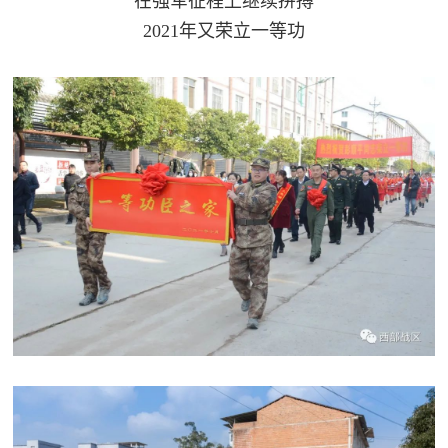
在强军征程上继续拼搏
人
采
2021年又荣立一等功
服
务
退
文
役
化
军
人
国
服
防
务
文
红
化
色
国
防
文
旅