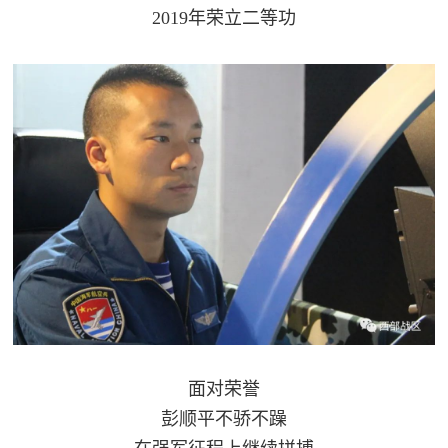
2019年荣立二等功
范
英
退
雄
役
模
范
军
人
风
采
退
退
役
役
军
面对荣誉
人
军
彭顺平不骄不躁
风