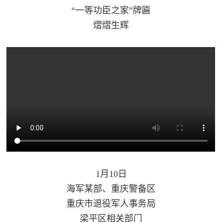
追
“一等功臣之家”牌匾
踪
熠熠生辉
热
国
点
防
追
踪
法
规
国
国
防
防
法
规
知
1月10日
海军某部、重庆警备区
识
重庆市退役军人事务局
国
全
梁平区相关部门
防