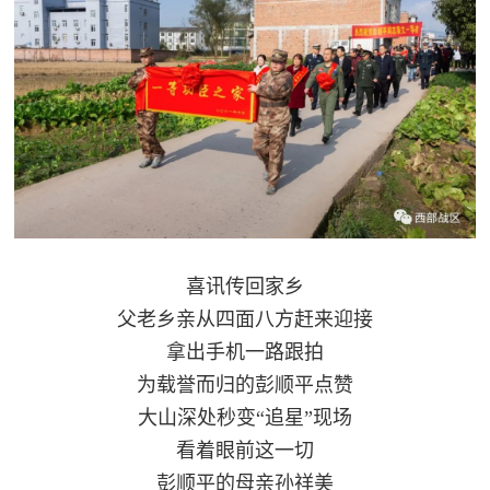
红
关
色
于
文
旅
我
们
喜讯传回家乡
父老乡亲从四面八方赶来迎接
拿出手机一路跟拍
为载誉而归的彭顺平点赞
大山深处秒变“追星”现场
看着眼前这一切
彭顺平的母亲孙祥美