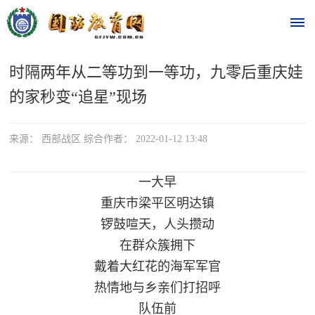
时隔两年从二等功到一等功，九零后重庆娃
首
的家秒变“追星”现场
页
时
来源： 西部战区 综合作者： 2022-01-12 13:48
政
一大早
要
重庆市梁平区明达镇
锣鼓喧天，人头攒动
闻
在群众簇拥下
时
热
戴着大红花的海军军官
政
点
热情地与乡亲们打招呼
要
队伍前
闻