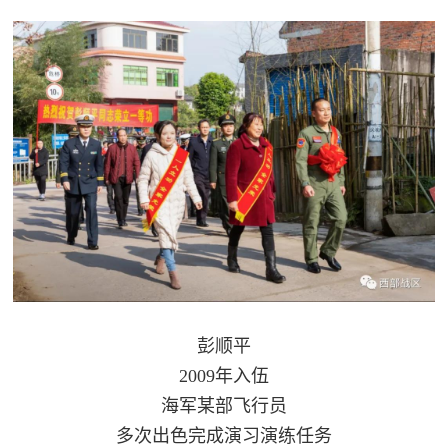
防
民
动
员
防
空
人
国
民
防
防
空
智
库
国
英
彭顺平
防
2009年入伍
雄
智
海军某部飞行员
库
模
多次出色完成演习演练任务