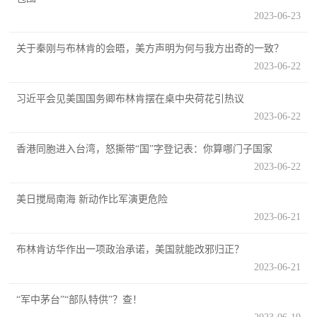
2023-06-23
范
英
退
关于秦刚与布林肯的会晤，美方声明为何与我方出奇的一致？
雄
2023-06-22
役
模
范
习近平会见美国国务卿布林肯摆在桌中央荷花引热议
军
2023-06-22
人
香港同胞进入台湾，怒撕带“国”字登记表：你算哪门子国家
2023-06-22
风
美日搅局南海 新动作比军演更危险
采
2023-06-21
退
退
役
布林肯访华作出一项政治承诺，美国就能改邪归正？
役
军
2023-06-21
人
军
“军中茅台”“部队特供”？查！
风