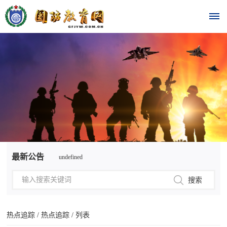
首
页
时
政
undefined
要
最新公告
undefined
闻
时
热
政
点
要
热点追踪
/
热点追踪
/ 列表
闻