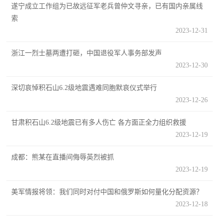
遂宁成立工作组为已故远征军老兵曾仲文寻亲，已有国内亲属线
民
知
索
识
2023-12-31
国
浙江一烈士墓两遭打砸，中国退役军人事务部发声
防
2023-12-30
全
子
民
深切哀悼积石山6.2级地震遇难同胞默哀仪式举行
弟
国
2023-12-26
防
兵
甘肃积石山6.2级地震已有多人伤亡 各方面正全力组织救援
子
国
2023-12-19
弟
防
兵
成都：熊某在直播间侮辱英烈被抓
2023-12-19
动
美军情报将领：我们同时对付中国和俄罗斯如何量化分配资源？
员
2023-12-18
国
人