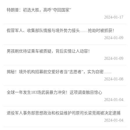
追
特朗普：初选大胜，高呼“夺回国家”
踪
2024-01-17
热
国
点
假冒军人、收集部队情报与境外势力接头……抢劫时被抓获！
防
2024-01-09
追
踪
法
男孩刷优待证乘车被质疑，背后实情让人动容！
2024-01-09
规
国
揭秘！境外机构招募航空爱好者当“志愿者”，实为窃密……
国
防
2024-01-08
防
法
全球一年发生183场武装暴力冲突！这项调查触目惊心
规
知
2024-01-04
识
退役军人事务部思想政治和权益维护司原司长梁竞阁被决定逮捕
国
2024-01-04
全
防