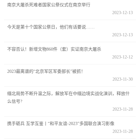
防
南京大屠杀死难者国家公祭仪式在南京举行
民
2023-12-13
动
员
防
今天是第十个国家公祭日，他们有话要说……
2023-12-13
空
人
不容否认！新增文物860件（套）实证南京大屠杀
国
2023-12-12
民
防
防
2023最离谱的“北京军区军委部长”被抓！
空
2023-11-30
智
缅北局势不断升温之际，解放军在中缅边境实战化演训，释放什
库
么信号?
国
英
2023-11-28
防
雄
智
携手砺兵 互学互鉴丨“和平友谊-2023”多国联合演习影像
库
2023-11-28
模