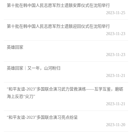
第十批在韩中国人民志愿军烈士遗骸安葬仪式在沈阳举行
范
2023-11-25
英
退
雄
第十批在韩中国人民志愿军烈士遗骸迎回仪式在沈阳举行
役
模
2023-11-23
范
军
英雄回家
2023-11-23
人
英雄回家｜又一年，山河盼归
风
2023-11-21
采
“和平友谊-2023”多国联合演习武力营救演练——互学互鉴，磨砺
退
退
海上反恐“尖刀”
役
2023-11-21
役
军
“和平友谊-2023”多国联合演习亮点纷呈
人
军
2023-11-20
风