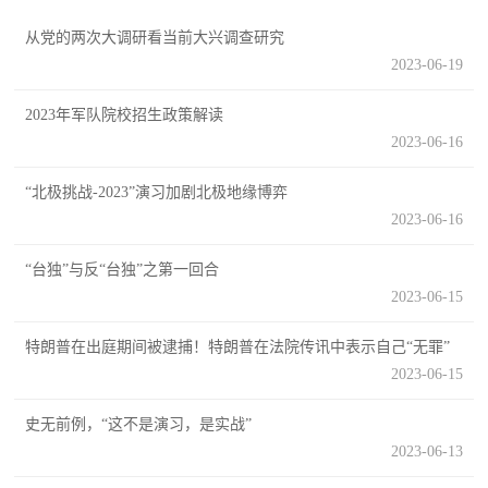
追
从党的两次大调研看当前大兴调查研究
踪
2023-06-19
热
国
点
2023年军队院校招生政策解读
防
2023-06-16
追
踪
法
“北极挑战-2023”演习加剧北极地缘博弈
2023-06-16
规
国
“台独”与反“台独”之第一回合
国
防
2023-06-15
防
法
特朗普在出庭期间被逮捕！特朗普在法院传讯中表示自己“无罪”
规
知
2023-06-15
识
史无前例，“这不是演习，是实战”
国
2023-06-13
全
防