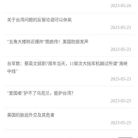
2023-05-24
范
英
退
关于台湾问题的反智论调可以休矣
雄
2023-05-23
役
模
“五角大楼附近爆炸”图疯传！美国防部发声
范
军
2023-05-23
人
台军数：蔡英文就职7周年当天，11架次大陆军机越过所谓“海峡
中线”
风
2023-05-23
采
“爱国者”护不了乌克兰，能护台湾？
退
退
2023-05-23
役
役
军
美国的胁迫外交及其危害
2023-05-23
人
军
风