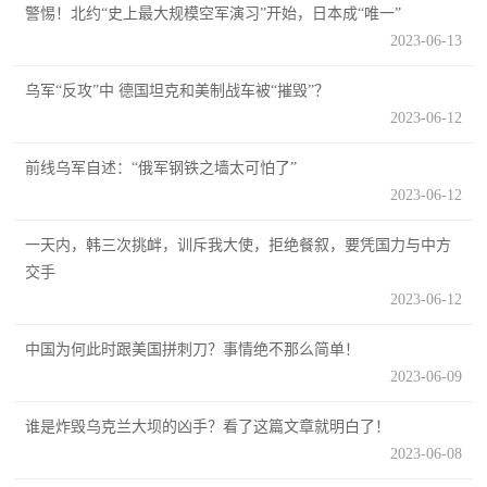
警惕！北约“史上最大规模空军演习”开始，日本成“唯一”
民
知
2023-06-13
识
国
乌军“反攻”中 德国坦克和美制战车被“摧毁”？
2023-06-12
防
全
子
前线乌军自述：“俄军钢铁之墙太可怕了”
民
2023-06-12
弟
国
一天内，韩三次挑衅，训斥我大使，拒绝餐叙，要凭国力与中方
防
兵
交手
子
国
2023-06-12
弟
防
兵
中国为何此时跟美国拼刺刀？事情绝不那么简单！
2023-06-09
动
谁是炸毁乌克兰大坝的凶手？看了这篇文章就明白了！
员
2023-06-08
国
人