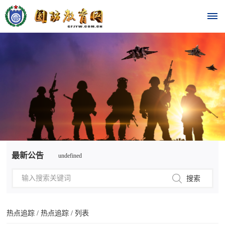
首
页
时
政
要
undefined
最新公告
闻
undefined
时
热
政
点
要
热点追踪
/
热点追踪
/ 列表
闻