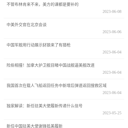
防
不管布林肯来不来，美方的课都是要补的
民
2023-06-08
动
员
防
中美外交官在北京会谈
2023-06-06
空
人
中国军舰用行动展示豺狼来了有猎枪
国
2023-06-04
民
防
防
险些相撞！加拿大护卫舰目睹中国战舰逼美舰改道
空
2023-06-04
智
我国首次在载人飞船返回任务中新增后弹道返回搜救区域
库
2023-06-04
国
英
防
独家解读：新任驻美大使履新传递什么信号
雄
智
2023-05-25
库
模
新任中国驻美大使谢锋抵美履新