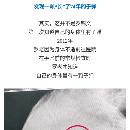
民
发现一颗“长”了74年的子弹
知
识
国
其实，这并不是罗锦文
第一次知道自己的身体里有子弹
防
全
2012年
子
民
罗老因为身体不适前往医院
弟
国
在手术前的常规检查时
防
罗老才知道
兵
自己的身体里有一颗子弹
子
国
弟
防
兵
动
员
国
人