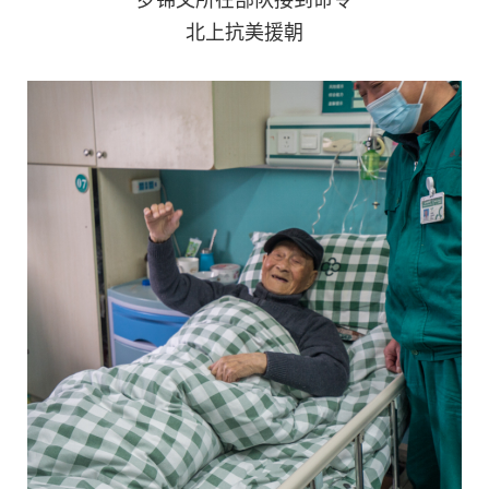
人
采
北上抗美援朝
服
务
退
文
役
化
军
人
国
服
防
务
文
红
化
色
国
防
文
旅