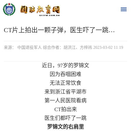
CT片上拍出一颗子弹，医生吓了一跳…
首
页
来源： 中国退役军人 综合作者：胡洪江、方梓祎 2023-03-02 11:19
时
近日，97岁的罗锦文
政
因为吞咽困难
要
无法正常饮食
来到浙江省平湖市
闻
第一人民医院看病
时
热
CT拍出来
政
医生们都吓了一跳
点
要
罗锦文的右肩里
闻