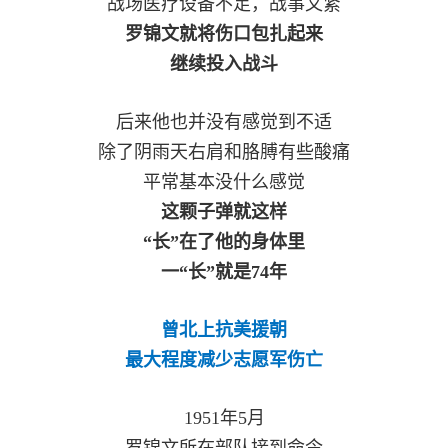
战场医疗设备不足，战事又紧
范
罗锦文就将伤口包扎起来
英
退
继续投入战斗
雄
役
模
后来他也并没有感觉到不适
范
除了阴雨天右肩和胳膊有些酸痛
军
平常基本没什么感觉
人
这颗子弹就这样
“长”在了他的身体里
风
一“长”就是74年
采
退
退
曾北上抗美援朝
役
最大程度减少志愿军伤亡
役
军
人
军
1951年5月
风
罗锦文所在部队接到命令