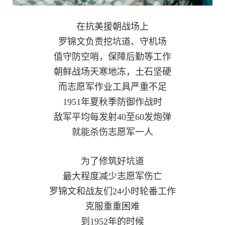
红
关
在抗美援朝战场上
色
于
罗锦文负责挖坑道、守机场
文
值守防空哨，保障后勤等工作
旅
我
朝鲜战场天寒地冻，土石坚硬
们
而志愿军作业工具严重不足
1951年夏秋季防御作战时
敌军平均每发射40至60发炮弹
就能杀伤志愿军一人
为了修筑好坑道
最大程度减少志愿军伤亡
罗锦文和战友们24小时轮番工作
克服重重困难
到1952年的时候