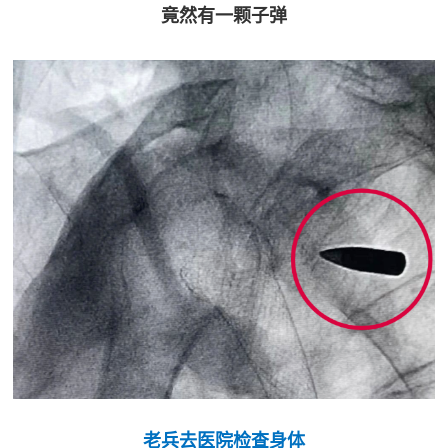
追
竟然有一颗子弹
踪
热
国
点
防
追
踪
法
规
国
国
防
防
法
规
知
识
国
全
老兵去医院检查身体
防