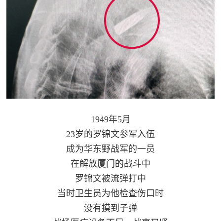
防
民
动
员
防
空
人
国
民
防
防
1949年5月
空
智
23岁的罗锦文参军入伍
成为华东野战军的一员
库
国
在解放厦门的战斗中
英
防
罗锦文被流弹打中
雄
智
当时卫生员为他检查伤口时
库
没有摸到子弹
模