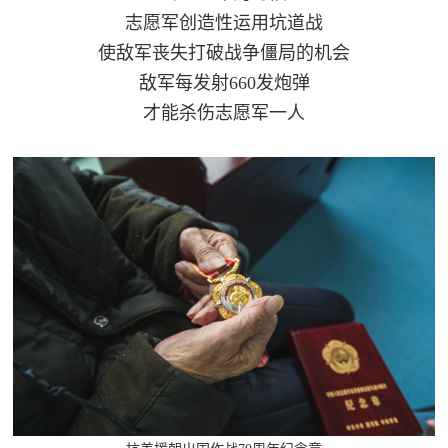
志愿军创造性运用坑道战
使敌军丧失打破战争僵局的机会
敌军每发射660发炮弹
才能杀伤志愿军一人