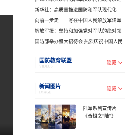
性进展——学习贯彻习主席在中共中央政
新华社：高质量推进国防和军队现代化
治局第二十七次集体学习时的重要讲话
向前一步走——写在中国人民解放军建军
99周年之际
解放军报：坚持和加强党对军队的绝对领
导 高质量推进国防和军队现代化
国防部举办盛大招待会 热烈庆祝中国人民
解放军建军99周年
国防教育联盟
隐藏
VIDEOS
新闻图片
隐藏
IMAGE
陆军系列宣传片
《奋楫之“陆”》