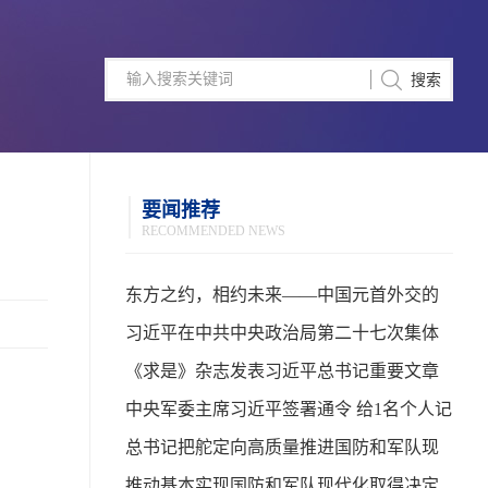
要闻推荐
RECOMMENDED NEWS
东方之约，相约未来——中国元首外交的
世界情怀与大国气派
习近平在中共中央政治局第二十七次集体
学习时强调 强化政治引领 深化创新发展 高
《求是》杂志发表习近平总书记重要文章
质量推进国防和军队现代化
中央军委主席习近平签署通令 给1名个人记
功
总书记把舵定向高质量推进国防和军队现
代化
推动基本实现国防和军队现代化取得决定