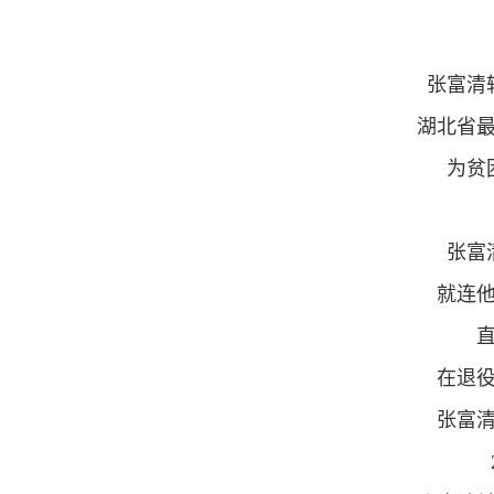
张富清
湖北省
为贫
张富
就连
直
在退
张富