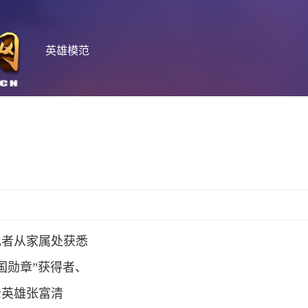
英雄模范
记者从家属处获悉
国勋章”获得者、
老英雄张富清