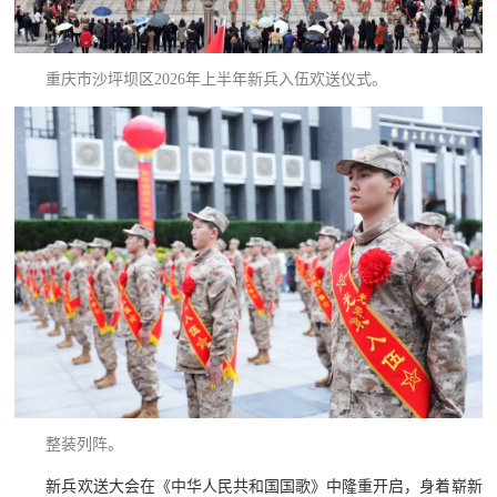
民
知
识
国
重庆市沙坪坝区2026年上半年新兵入伍欢送仪式。
防
全
子
民
弟
国
防
兵
子
国
弟
防
兵
动
整装列阵。
员
国
新兵欢送大会在《中华人民共和国国歌》中隆重开启，身着崭新
人