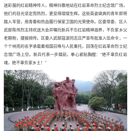
防
迷彩服的红岩精神传人，精神抖擞地站在红岩革命烈士纪念馆广场，
民
动
他们的目光坚定而热烈，更显得熠熠生辉。这些英姿飒爽的青年即将
踏入军营，用青春和热血履行保家卫国的光荣使命。区委常委、区人
员
防
武部陈伟烈主持欢送大会并嘱托新兵不忘红岩精神滋养，不负家乡父
老期盼，捷报频传。区委人武部寇波同志庄严宣布批准入伍命令，一
空
人
个个响亮的名字承载着祖国召唤与人民重托，回荡在红岩革命烈士纪
国
民
念馆广场上空。新兵代表一步踏前，拳心紧贴胸膛：“绝不辜负红岩
防
魂，绝不辜负家乡土！”
防
空
智
库
国
英
防
雄
智
库
模