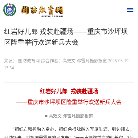
红岩好儿郎 戎装赴疆场——重庆市沙坪坝
首
区隆重举行欢送新兵大会
页
时
来源： 国防教育网 综合作者：高效文 邓雷凡摄影报道 2026-03-19
13:54
政
要
红岩好儿郎 戎装赴疆场
闻
——重庆市沙坪坝区隆重举行欢送新兵大会
时
热
■ 高效文 邓雷凡摄影报道
政
点
要
“把红岩精神融入身心、把红色根脉融入军旅生涯，到边疆去，
闻
到战场去，到祖国最需要的地方去！”一声声铿锵誓言响彻长空，3月