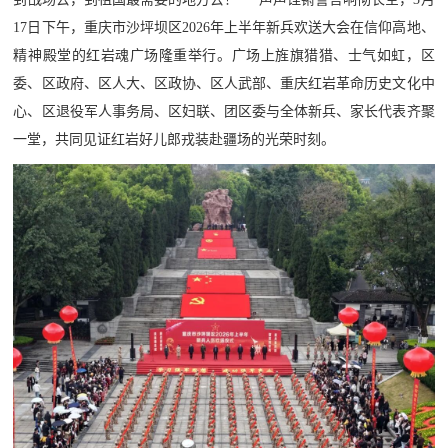
追
17日下午，重庆市沙坪坝区2026年上半年新兵欢送大会在信仰高地、
踪
精神殿堂的红岩魂广场隆重举行。广场上旌旗猎猎、士气如虹，区
热
国
委、区政府、区人大、区政协、区人武部、重庆红岩革命历史文化中
点
心、区退役军人事务局、区妇联、团区委与全体新兵、家长代表齐聚
防
追
一堂，共同见证红岩好儿郎戎装赴疆场的光荣时刻。
踪
法
规
国
国
防
防
法
规
知
识
国
全
防