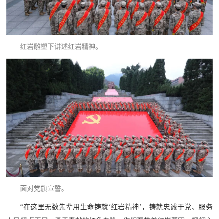
范
英
退
雄
红岩雕塑下讲述红岩精神。
役
模
范
军
人
风
采
退
退
役
役
军
面对党旗宣誓。
人
军
“在这里无数先辈用生命铸就‘红岩精神’，铸就忠诚于党、服务
风