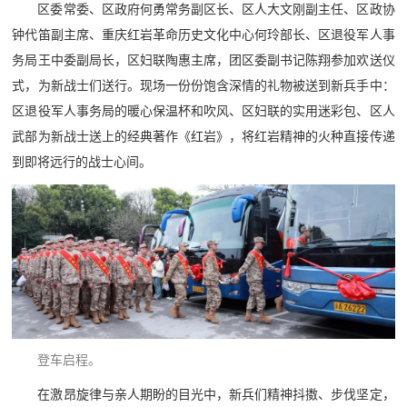
区委常委、区政府何勇常务副区长、区人大文刚副主任、区政协
红
关
钟代笛副主席、重庆红岩革命历史文化中心何玲部长、区退役军人事
色
务局王中委副局长，区妇联陶惠主席，团区委副书记陈翔参加欢送仪
于
文
式，为新战士们送行。现场一份份饱含深情的礼物被送到新兵手中：
旅
区退役军人事务局的暖心保温杯和吹风、区妇联的实用迷彩包、区人
我
武部为新战士送上的经典著作《红岩》，将红岩精神的火种直接传递
们
到即将远行的战士心间。
登车启程。
在激昂旋律与亲人期盼的目光中，新兵们精神抖擞、步伐坚定，