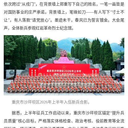
依次跨过“从戎门”，在背景墙上郑重写下自己的姓名，一笔一画皆是
对国防事业的庄严承诺。背景墙上，笔锋如刀——有人写下“寸土不
让”，有人落款“请党放心”。墨迹未干，春风已为誓言镀金。大会尾
声，全体新兵参观红岩革命烈士纪念馆。
重庆市沙坪坝区2026年上半年入伍新兵合影。
据悉，上半年征兵工作启动以来，重庆市沙坪坝区锚定“提升兵
员质量”核心目标，严格落实体格检查、政治考核、役前教育等全流