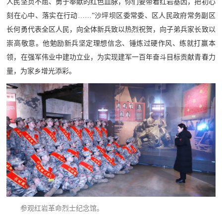
人民坚贞不屈、勇于奉献的红色血脉，你们要带着红岩基因，把初心
人
采
刻在心中、落实在行动……”沙坪坝区委常委、区人民政府常务副区
服
长何勇代表全区人民，向全体新兵致以热烈祝贺，向子弟兵家长致以
崇高敬意。他勉励新兵坚定理想信念、锤炼过硬作风、练就打赢本
务
领，在强军伟业中建功立业，为实现建军一百年奋斗目标贡献青春力
退
文
量，为家乡增光添彩。
役
化
军
人
国
服
防
务
文
红
化
色
国
防
文
参观红岩革命烈士纪念馆。
旅