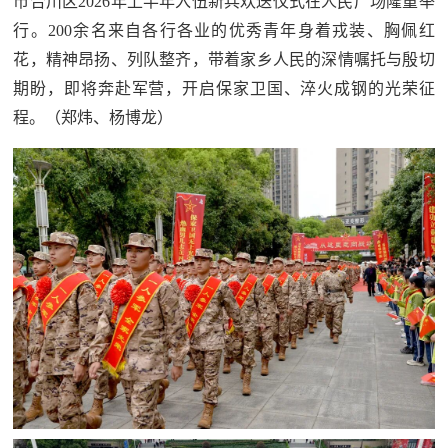
市合川区2026年上半年入伍新兵欢送仪式在人民广场隆重举
范
行。200余名来自各行各业的优秀青年身着戎装、胸佩红
英
退
花，精神昂扬、列队整齐，带着家乡人民的深情嘱托与殷切
雄
期盼，即将奔赴军营，开启保家卫国、淬火成钢的光荣征
役
模
程。（郑炜、杨博龙）
范
军
人
风
采
退
退
役
役
军
人
军
风