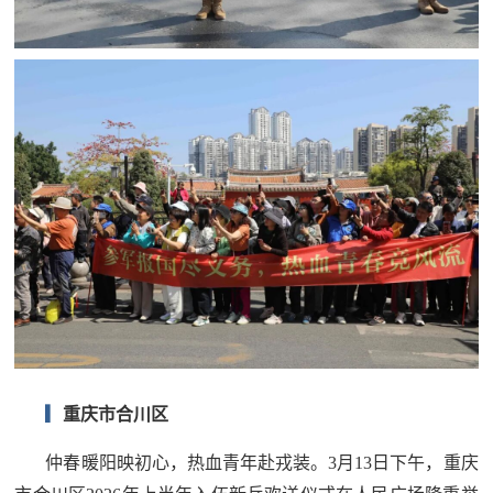
防
民
动
员
防
空
人
国
民
防
防
空
智
库
国
英
防
▎
重庆市合川区
雄
智
库
仲春暖阳映初心，热血青年赴戎装。3月13日下午，重庆
模