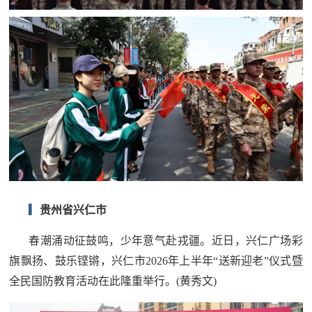
▎
贵州省兴仁市
春潮涌动征鼓鸣，少年意气赴戎疆。近日，兴仁广场彩
旗飘扬、鼓乐铿锵，兴仁市2026年上半年“送新迎老”仪式暨
全民国防教育活动在此隆重举行。(黄秀文)