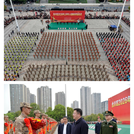
人
采
服
务
退
文
役
化
军
人
国
服
防
务
文
红
化
色
国
防
文
旅