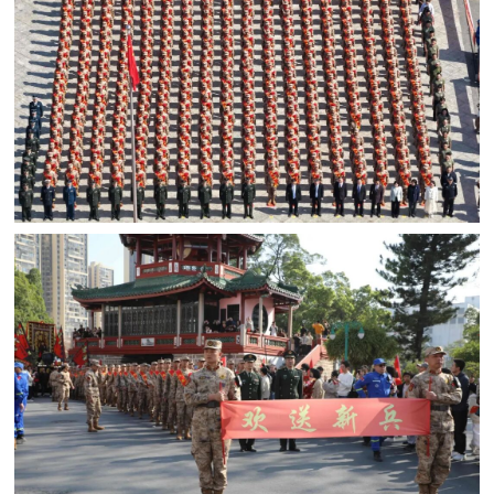
民
知
识
国
防
全
子
民
弟
国
防
兵
子
国
弟
防
兵
动
员
国
人