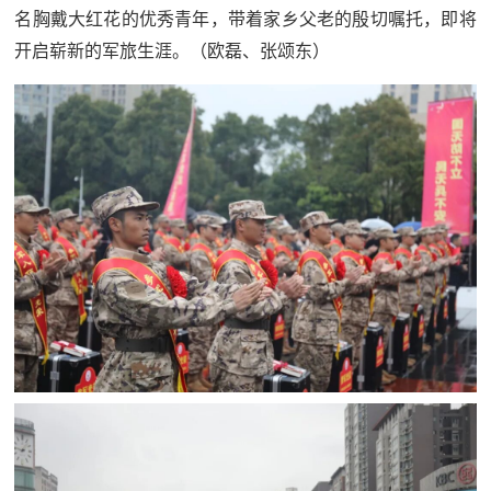
名胸戴大红花的优秀青年，带着家乡父老的殷切嘱托，即将
开启崭新的军旅生涯。（欧磊、张颂东）