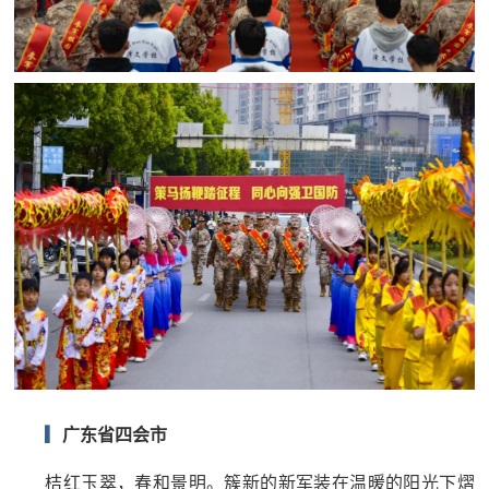
▎
广东省四会市
桔红玉翠，春和景明。簇新的新军装在温暖的阳光下熠