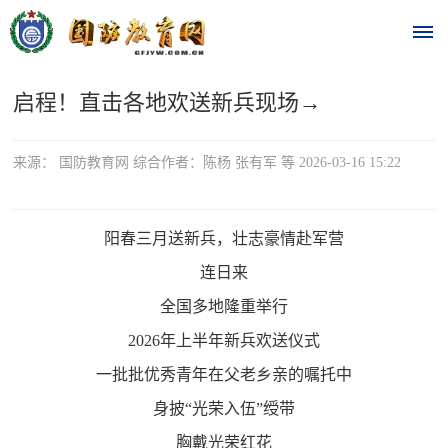
启程！直击各地欢送新兵现场→
首
页
来源： 国防教育网 综合作者：陈杨 张有军 等 2026-03-16 15:22
时
政
阳春三月送新兵，壮志豪情赴军营
连日来
要
全国多地隆重举行
闻
2026年上半年新兵欢送仪式
时
热
一批批优秀青年在父老乡亲的嘱托中
政
点
身披“光荣入伍”绶带
要
闻
胸戴光荣红花