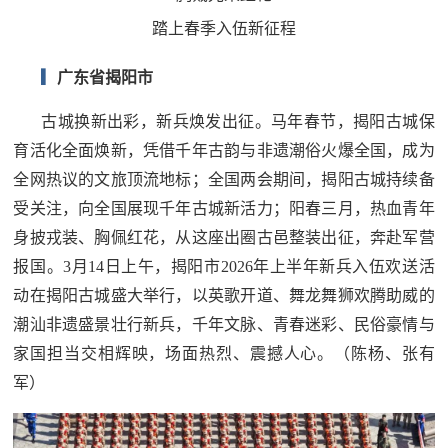
追
踏上春季入伍新征程
踪
热
▎
广东省揭阳市
国
点
古城换新出彩，新兵焕发出征。马年春节，揭阳古城保
防
追
育活化全面焕新，凭借千年古韵与非遗潮俗火爆全国，成为
踪
法
全网热议的文旅顶流地标；全国两会期间，揭阳古城持续备
受关注，向全国展现千年古城新活力；阳春三月，热血青年
规
身披戎装、胸佩红花，从这座出圈古邑整装出征，奔赴军营
国
国
报国。3月14日上午，揭阳市2026年上半年新兵入伍欢送活
防
动在揭阳古城盛大举行，以英歌开道、舞龙舞狮欢腾助威的
防
法
潮汕非遗盛景壮行新兵，千年文脉、青春迷彩、民俗豪情与
规
知
家国担当交相辉映，场面热烈、震撼人心。（陈杨、张有
军）
识
国
全
防