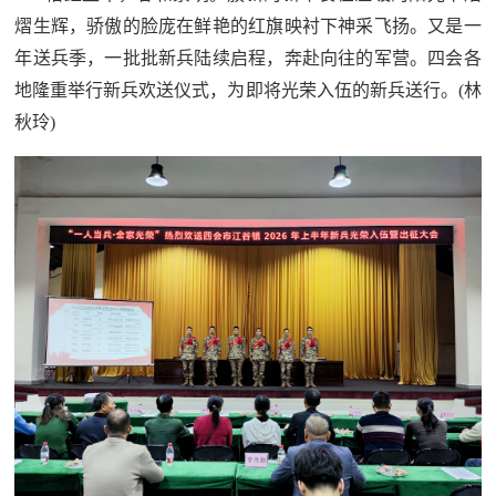
熠生辉，骄傲的脸庞在鲜艳的红旗映衬下神采飞扬。又是一
年送兵季，一批批新兵陆续启程，奔赴向往的军营。
四会各
地隆重举行新兵欢送仪式，为即将光荣入伍的新兵送行。(林
秋玲)