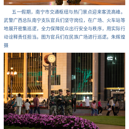
人
采
五一假期，南宁市交通枢纽与热门景点迎来客流高峰。
服
武警广西总队南宁支队官兵们坚守岗位，在广场、火车站等
地展开密集巡逻，全力保障民众出行安全与秩序，用实际行
务
退
动诠释责任担当。图为官兵们在民族广场进行巡逻。朱辉煌
文
摄
役
化
军
人
国
服
防
务
文
红
化
色
国
防
文
旅