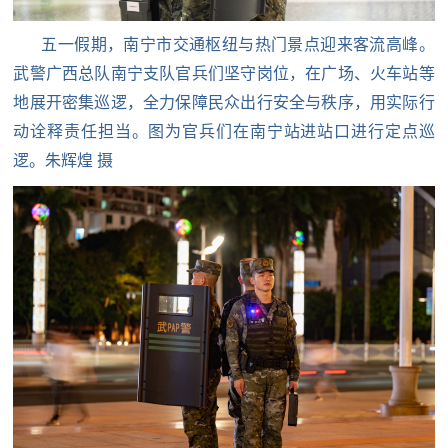
范
五一假期，南宁市交通枢纽与热门景点迎来客流高峰。
英
退
武警广西总队南宁支队官兵们坚守岗位，在广场、火车站等
雄
地展开密集巡逻，全力保障民众出行安全与秩序，用实际行
役
模
动诠释责任担当。图为官兵们在南宁站进站口进行定点巡
范
军
逻。朱辉煌 摄
人
风
采
退
退
役
役
军
人
军
风