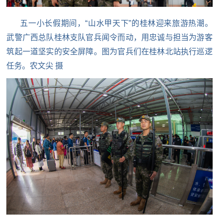
五一小长假期间，“山水甲天下”的桂林迎来旅游热潮。
武警广西总队桂林支队官兵闻令而动，用忠诚与担当为游客
筑起一道坚实的安全屏障。图为
官兵们在桂林北站执行巡逻
任务。农文尖 摄