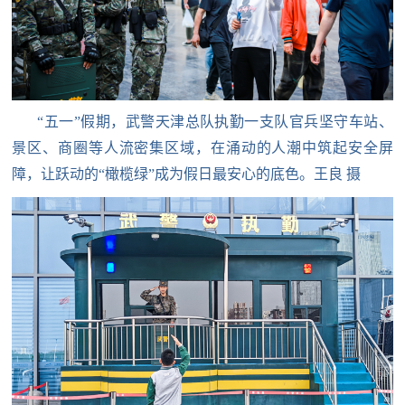
民
知
识
国
防
“五一”假期，武警天津总队执勤一支队官兵坚守车站、
全
子
景区、商圈等人流密集区域，在涌动的人潮中筑起安全屏
民
障，让跃动的“橄榄绿”成为假日最安心的底色。王良 摄
弟
国
防
兵
子
国
弟
防
兵
动
员
国
人