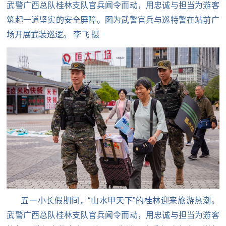
武警广西总队桂林支队官兵闻令而动，用忠诚与担当为游客
筑起一道坚实的安全屏障。图为
武警官兵与巡特警在站前广
场开展武装巡逻。 李飞 摄
五一小长假期间，“山水甲天下”的桂林迎来旅游热潮。
武警广西总队桂林支队官兵闻令而动，用忠诚与担当为游客