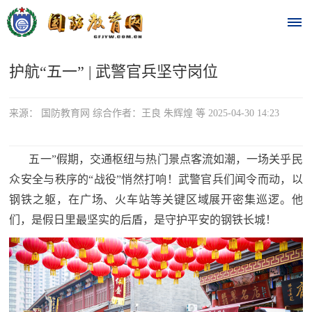
护航“五一” | 武警官兵坚守岗位
首
页
来源： 国防教育网 综合作者：王良 朱辉煌 等 2025-04-30 14:23
时
五一”假期，交通枢纽与热门景点客流如潮，一场关乎民
政
众安全与秩序的“战役”悄然打响！武警官兵们闻令而动，以
要
钢铁之躯，在广场、火车站等关键区域展开密集巡逻。他
们，是假日里最坚实的后盾，是守护平安的钢铁长城！
闻
时
热
政
点
要
闻