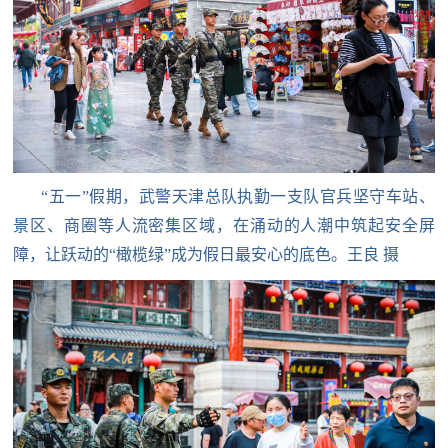
追
踪
热
国
点
防
追
踪
法
“五一”假期，武警天津总队执勤一支队官兵坚守车站、
规
景区、商圈等人流密集区域，在涌动的人潮中筑起安全屏
国
国
障，让跃动的“橄榄绿”成为假日最安心的底色。王良 摄
防
防
法
规
知
识
国
全
防