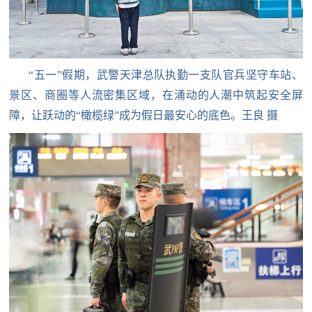
防
民
动
员
防
“五一”假期，武警天津总队执勤一支队官兵坚守车站、
空
景区、商圈等人流密集区域，在涌动的人潮中筑起安全屏
人
障，让跃动的“橄榄绿”成为假日最安心的底色。王良 摄
国
民
防
防
空
智
库
国
英
防
雄
智
库
模