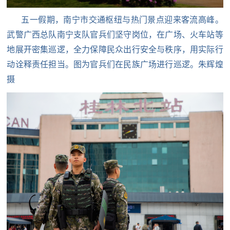
红
关
五一假期，南宁市交通枢纽与热门景点迎来客流高峰。
色
武警广西总队南宁支队官兵们坚守岗位，在广场、火车站等
于
文
地展开密集巡逻，全力保障民众出行安全与秩序，用实际行
旅
我
动诠释责任担当。图为官兵们在民族广场进行巡逻。朱辉煌
摄
们