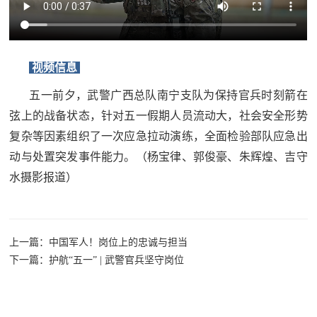
追
踪
热
国
视频信息
点
防
追
五一前夕，武警广西总队南宁支队为保持官兵时刻箭在
踪
弦上的战备状态，针对五一假期人员流动大，社会安全形势
法
复杂等因素组织了一次应急拉动演练，全面检验部队应急出
规
动与处置突发事件能力。（
杨宝律、郭俊豪、朱辉煌、吉守
国
水摄影报道）
国
防
防
法
规
上一篇：中国军人！岗位上的忠诚与担当
知
下一篇：护航“五一” | 武警官兵坚守岗位
识
国
全
防