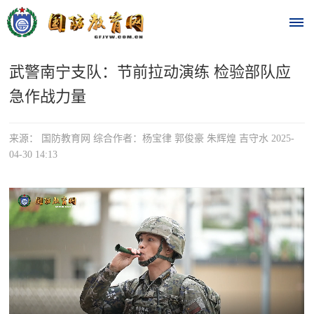
武警南宁支队：节前拉动演练 检验部队应
首
急作战力量
页
时
来源： 国防教育网 综合作者：杨宝律 郭俊豪 朱辉煌 吉守水 2025-
04-30 14:13
政
要
闻
时
热
政
点
要
闻