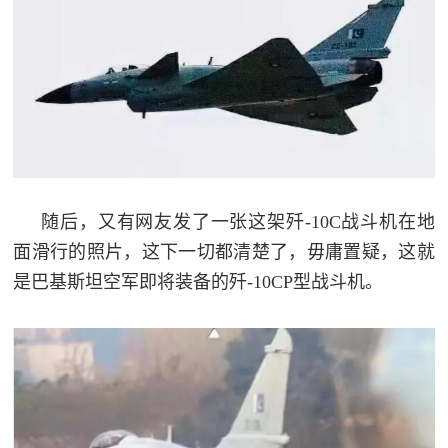
追
踪
热
国
点
防
追
踪
法
规
随后，又有网友发了一张这架歼-10C战斗机在地
国
面滑行的照片，这下一切都清楚了，毋庸置疑，这就
国
防
是巴基斯坦空军即将装备的歼-10CP型战斗机。
防
法
规
知
识
国
全
防