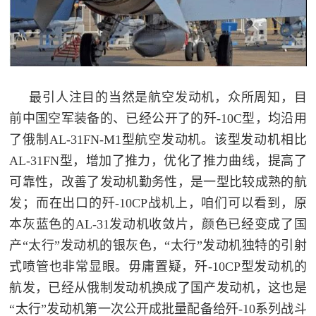
范
英
退
雄
役
模
最引人注目的当然是航空发动机，众所周知，目
范
军
前中国空军装备的、已经公开了的歼-10C型，均沿用
了俄制AL-31FN-M1型航空发动机。该型发动机相比
人
AL-31FN型，增加了推力，优化了推力曲线，提高了
风
可靠性，改善了发动机勤务性，是一型比较成熟的航
发；而在出口的歼-10CP战机上，咱们可以看到，原
采
退
本灰蓝色的AL-31发动机收敛片，颜色已经变成了国
退
役
产“太行”发动机的银灰色，“太行”发动机独特的引射
役
军
式喷管也非常显眼。毋庸置疑，歼-10CP型发动机的
人
航发，已经从俄制发动机换成了国产发动机，这也是
军
风
“太行”发动机第一次公开成批量配备给歼-10系列战斗