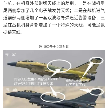
斗机，在机身外部射频天线上的差别，一是在战机垂
红
关
尾两侧增加了几个电子战发射天线；二是在战机进气
色
道前部两侧增加了一套双波段导弹逼近告警设备；三
于
文
是在战机机身背部增加了一个特殊的天线，可能是数
旅
我
据链天线。
们
歼-10C与歼-10B对比