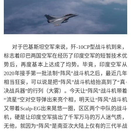
对于巴基斯坦空军来说，歼-10CP型战斗机到来，
标志着印巴两国空军在经历了印度空军的短暂技术优
势后，再度基本上达成了均势。毕竟，印度空军从
2020年接手第一批法制“阵风”战斗机之后，最近几年
相当狂妄，可以说是把“阵风”战斗机给抬高到了“真·
决战兵器”的行列（大雾）。今天让“阵风”战斗机带着
“流星”空对空导弹出来亮个相，明天让“阵风”战斗机
又带着Scalp-EG出来晃悠一圈，区区两个中队的战斗
机，硬是让印度空军搞出了千军万马的万人迷气质，
无他，就因为“阵风”是南亚次大陆上仅有的三代半战