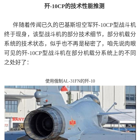
防
歼-10CP的技术性能推测
民
动
员
伴随着传闻已久的巴基斯坦空军歼-10CP型战斗机
防
终于现身，该型战斗机的部分技术细节，部分机载分
空
系统的技术状态，似乎也不再是秘密了，咱先说肉眼
人
国
可见的歼-10CP型战斗机在部分机载分系统上的不同
民
之处好了：
防
防
空
智
使用俄制AL-31FN的歼-10
库
国
英
防
雄
智
库
模