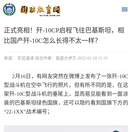
正式亮相！歼-10CP启程飞往巴基斯坦，相
首
比国产歼-10C怎么长得不太一样？
页
时
来源： 军武速递 综合作者：我是大伊万 2022-02-18 15:33
政
2月16日，有网友突然在微博上发布了一张歼
-10C
要
型战斗机在空中飞行的照片，但有所不同的是，在这
架歼-10C型战斗机的垂尾上，显而易见能看到一面涂
闻
装的巴基斯坦绿色国旗，还可以隐约看到国旗下方的
时
热
“22-1XX”战术编号；
政
点
要
闻