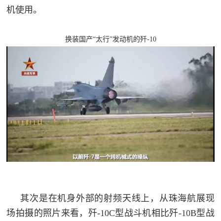
人
采
机使用。
服
换装国产“太行”发动机的歼-10
务
退
文
役
化
军
人
国
服
防
务
文
红
化
色
国
防
其次是在机身外部的射频天线上，从珠海航展现
文
场拍摄的照片来看，歼-10C型战斗机相比歼-10B型战
旅