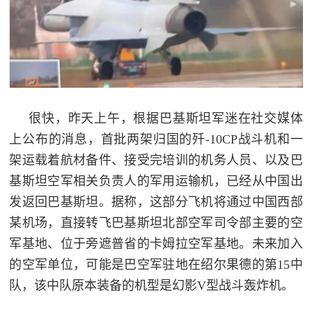
民
知
识
国
防
全
子
民
很快，昨天上午，根据巴基斯坦军迷在社交媒体
弟
国
上公布的消息，首批两架归国的歼-10CP战斗机和一
防
架运载着航材备件、接受完培训的机务人员、以及巴
兵
基斯坦空军相关负责人的军用运输机，已经从中国出
子
国
发返回巴基斯坦。据称，这部分飞机将通过中国西部
弟
防
某机场，直接转飞巴基斯坦北部空军司令部主要的空
兵
军基地、位于旁遮普省的卡姆拉空军基地。未来加入
动
的空军单位，可能是巴空军驻地在绍尔果德的第15中
队，该中队原本装备的机型是幻影V型战斗轰炸机。
员
国
人