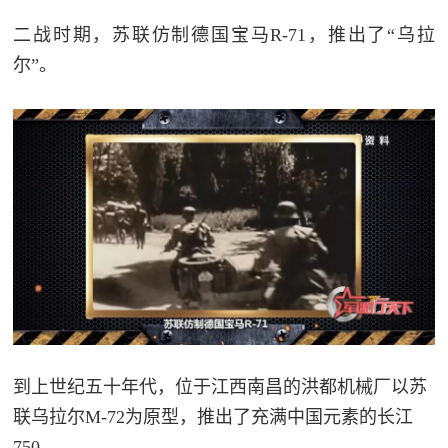
防
二战时期，苏联仿制德国宝马R-71，推出了“乌拉
民
动
尔”。
员
防
空
人
国
民
防
防
空
智
库
国
英
防
雄
到上世纪五十年代，位于江西南昌的洪都机械厂以苏
智
联乌拉尔M-72为原型，推出了充满中国元素的长江
库
模
750。