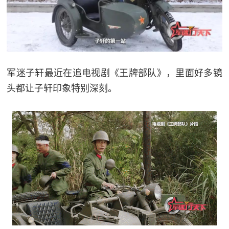
民
知
识
国
防
全
军迷子轩最近在追电视剧《王牌部队》，里面好多镜
子
民
头都让子轩印象特别深刻。
弟
国
防
兵
子
国
弟
防
兵
动
员
国
人