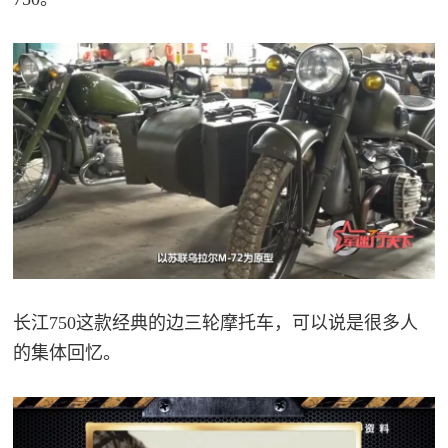
范
英
退
雄
役
模
范
军
人
风
采
退
长江750这款经典的边三轮摩托车，可以说是很多人
退
役
的集体回忆。
役
军
人
军
风