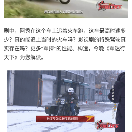
红
关
色
于
文
剧中，阿秀在这个车上追着火车跑，这车最高时速多
旅
我
少？真的能追上当时的火车吗？影视剧的特殊驾驶真
实存在吗？更多“军挎”的性能、构造，今晚《军迷行
们
天下》为您解读。