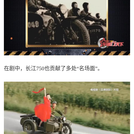
人
采
服
务
退
文
役
化
军
人
在剧中，长江750也贡献了多处“名场面”。
国
服
防
务
文
红
化
色
国
防
文
旅