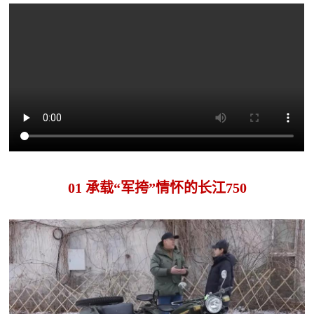
追
踪
热
国
点
防
追
踪
法
规
国
国
01 承载“军挎”情怀的长江750
防
防
法
规
知
识
国
全
防