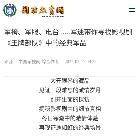
军挎、军服、电台......军迷带你寻找影视剧
首
《王牌部队》中的经典军品
页
时
来源： 中国军视网 综合作者： 2022-02-17 09:33
政
大开眼界的藏品
要
见证一段难忘的激情岁月
别开生面的探访
闻
揭秘影视剧中的细节真相
时
热
冬日寒潮中的激情体验
政
点
再现征途如虹的经典场景
要
闻