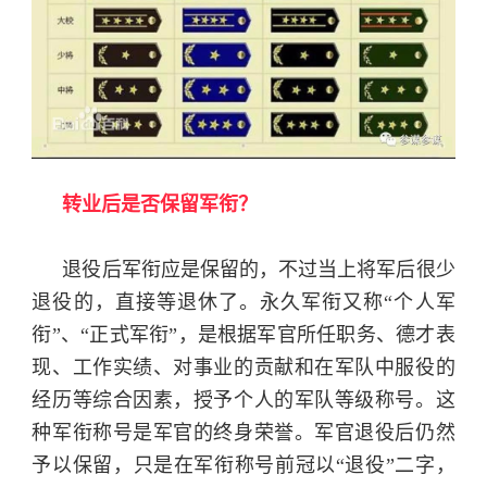
范
英
退
雄
役
模
范
军
转业后是否保留军衔？
人
风
退役后军衔应是保留的，不过当上将军后很少
退役的，直接等退休了。永久军衔又称“个人军
采
衔”、“正式军衔”，是根据军官所任职务、德才表
退
退
现、工作实绩、对事业的贡献和在军队中服役的
役
经历等综合因素，授予个人的军队等级称号。这
役
军
种军衔称号是军官的终身荣誉。军官退役后仍然
人
军
予以保留，只是在军衔称号前冠以“退役”二字，
风