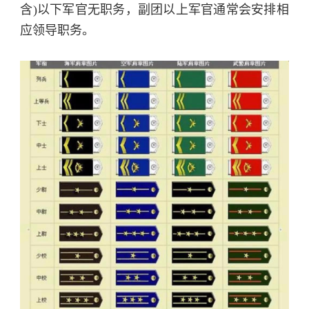
含)以下军官无职务，副团以上军官通常会安排相
防
民
应领导职务。
动
员
防
空
人
国
民
防
防
空
智
库
国
英
防
雄
智
库
模