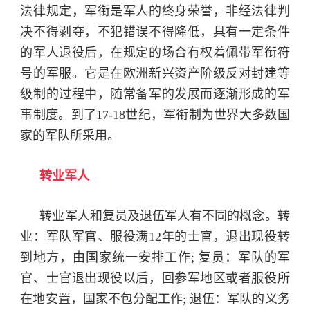
追
法律规定，军衔是军人的终身荣誉，非经法律判
决不得剥夺，不犯错误不得降低，具有一定条件
踪
热
的军人退役后，在规定的场合有权着佩带军衔符
国
点
号的军服。它是在欧洲新兴资产阶级反对封建等
防
追
级制的过程中，随常备军的发展而逐渐形成的军
踪
事制度。到了17-18世纪，军衔制为世界大多数国
法
家的军队所采用。
规
国
转业军人
国
防
防
法
转业军人和复员及退伍军人有不同的概念。转
规
业：军队军官、服役满12年的士官，退出现役转
知
到地方，由国家统一安排工作; 复员：军队的军
识
官、士官退出现役以后，回参军地区或者服役所
国
全
在地安置，国家不包分配工作; 退伍：军队的义务
防