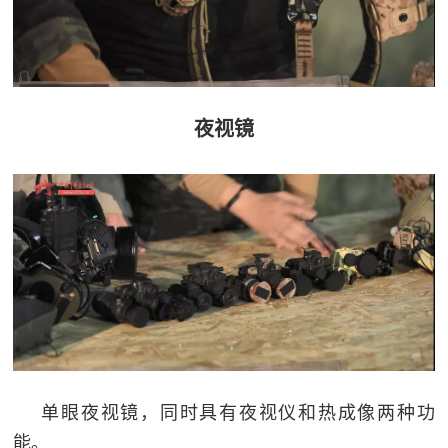
红
关
色
于
文
旅
我
夜视镜
们
单眼夜视镜，同时具有夜视仪和热成像两种功
能。