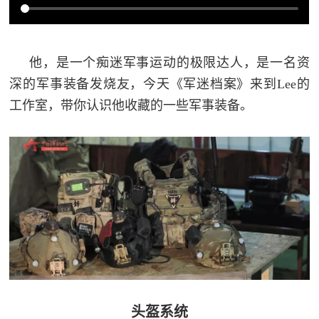
追
踪
热
国
他，是一个痴迷军事运动的极限达人，是一名资
点
深的军事装备发烧友，今天《军迷档案》来到Lee的
防
追
工作室，带你认识他收藏的一些军事装备。
踪
法
规
国
国
防
防
法
规
知
识
国
全
头盔系统
防