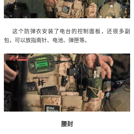
范
英
退
雄
这个防弹衣安装了电台的控制面板，还很多副
役
模
包，可以放指南针、电池、弹匣等。
范
军
人
风
采
退
退
役
役
军
人
腰封
军
风