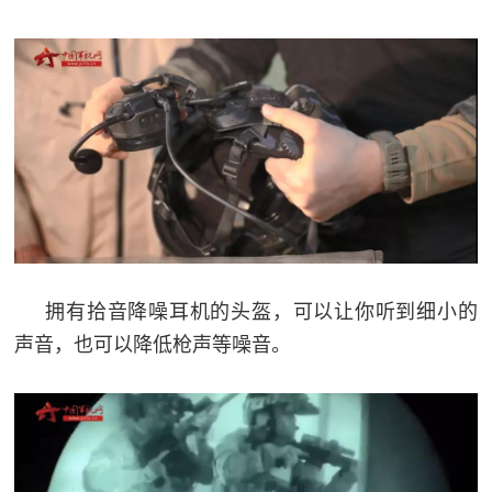
民
知
识
国
防
全
子
民
弟
国
防
兵
子
国
拥有拾音降噪耳机的头盔，可以让你听到细小的
弟
声音，也可以降低枪声等噪音。
防
兵
动
员
国
人