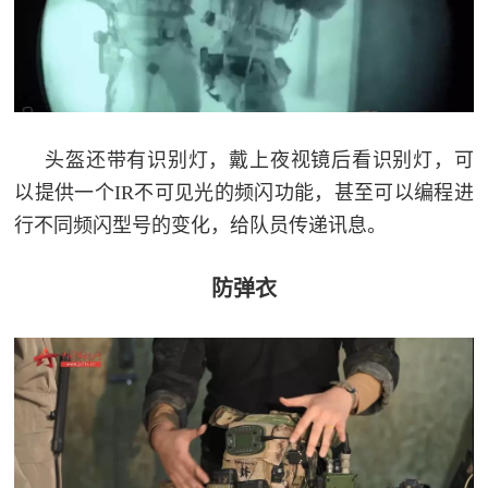
防
民
动
员
防
空
头盔还带有识别灯，戴上夜视镜后看识别灯，可
人
国
以提供一个IR不可见光的频闪功能，甚至可以编程进
民
行不同频闪型号的变化，给队员传递讯息。
防
防
空
智
防弹衣
库
国
英
防
雄
智
库
模