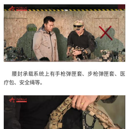
人
采
服
务
退
文
役
化
军
人
国
服
腰封承载系统上有手枪弹匣套、步枪弹匣套、医
防
务
疗包、安全绳等。
文
红
化
色
国
防
文
旅