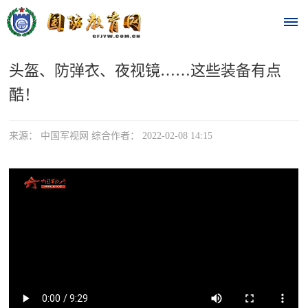
头盔、防弹衣、夜视镜……这些装备有点
首
酷！
页
时
来源： 中国军视网 综合作者： 2022-02-08 14:15
政
要
闻
时
热
政
点
要
闻