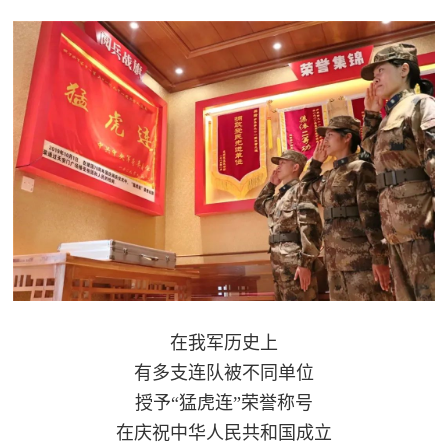
红
关
色
于
文
旅
我
们
在我军历史上
有多支连队被不同单位
授予“猛虎连”荣誉称号
在庆祝中华人民共和国成立