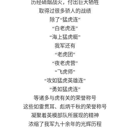
历经硝烟战火，付出巨大牺牲
取得过很多骄人的战绩
除了“猛虎连”
“白老虎连”
“海上猛虎艇”
我军还有
“老虎团”
“夜老虎营”
“飞虎师”
“攻如猛虎英雄连”
“勇如猛虎连”
等诸多与虎有关的荣誉称号
这些如雷贯耳、彪炳千秋的荣誉称号
凝聚着英模部队所展现的精神
浓缩了我军九十余年的光辉历程