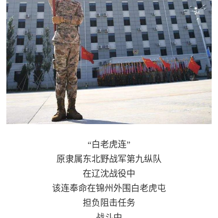
范
英
退
雄
役
模
范
军
人
风
采
“白老虎连”
退
退
原隶属东北野战军第九纵队
役
在辽沈战役中
役
军
该连奉命在锦州外围白老虎屯
人
军
担负阻击任务
风
战斗中