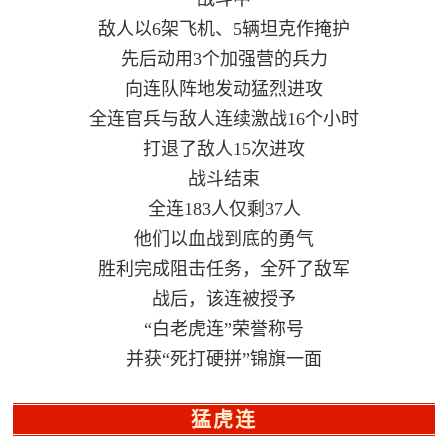
人
采
敌人以6架飞机、5辆坦克作掩护
先后动用3个加强营的兵力
服
向连队阵地发动猛烈进攻
务
全连官兵与敌人连续激战16个小时
退
文
打退了敌人15次进攻
役
战斗结束
化
军
全连183人仅剩37人
人
国
他们以血战到底的勇气
服
胜利完成阻击任务，全歼了敌军
防
务
战后，该连被授予
文
红
“白老虎连”荣誉称号
化
色
并获“死打硬拼”锦旗一面
国
防
文
猛虎连
旅