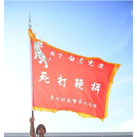
防
民
动
员
防
空
人
国
民
防
防
空
智
库
国
英
防
雄
智
库
模