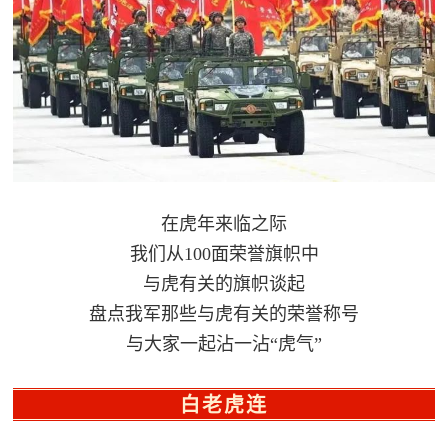
民
知
识
国
防
全
子
民
弟
国
在虎年来临之际
防
兵
我们从100面荣誉旗帜中
子
国
与虎有关的旗帜谈起
弟
盘点我军那些与虎有关的荣誉称号
防
兵
与大家一起沾一沾“虎气”
动
白老虎连
员
国
人