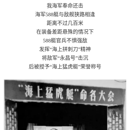
我海军奉命还击
海军588艇与敌舰狭路相逢
距离不过几百米
在装备差距悬殊的情况下
588艇官兵不惧强敌
发挥“海上拼刺刀”精神
将敌军“永昌号”击沉
后被授予“海上猛虎艇”荣誉称号