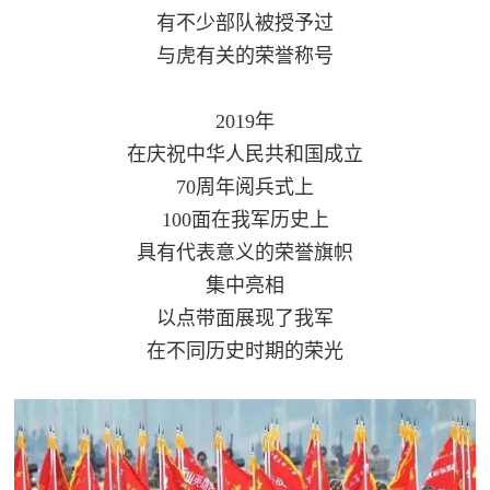
追
有不少部队被授予过
踪
与虎有关的荣誉称号
热
国
点
2019年
防
追
在庆祝中华人民共和国成立
踪
70周年阅兵式上
法
100面在我军历史上
规
具有代表意义的荣誉旗帜
国
国
集中亮相
防
以点带面展现了我军
防
法
在不同历史时期的荣光
规
知
识
国
全
防