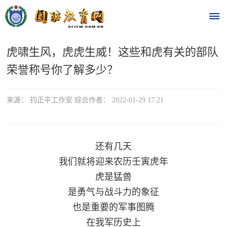
虎啸生风，虎虎生威！这些和虎有关的部队
首
荣誉称号你了解多少？
页
时
来源： 钧正平工作室 综合作者： 2022-01-29 17:21
政
要
还有几天
我们就将迎来农历壬寅虎年
闻
虎是猛兽
时
热
是勇气与战斗力的象征
政
点
也是重要的军事图腾
要
在我军历史上
闻