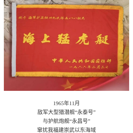
1965年11月
敌军大型猎潜舰“永泰号”
与护航炮舰“永昌号”
窜扰我福建崇武以东海域