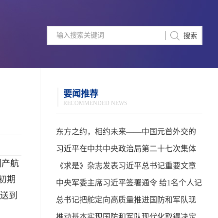
要闻推荐
RECOMMENDED NEWS
东方之约，相约未来——中国元首外交的
世界情怀与大国气派
习近平在中共中央政治局第二十七次集体
国产航
学习时强调 强化政治引领 深化创新发展 高
《求是》杂志发表习近平总书记重要文章
初期
质量推进国防和军队现代化
中央军委主席习近平签署通令 给1名个人记
官送到
功
总书记把舵定向高质量推进国防和军队现
代化
推动基本实现国防和军队现代化取得决定