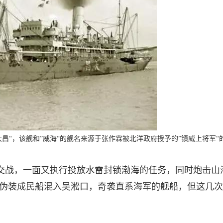
昌“，该舰和”威海“的舰名来源于张作霖被北洋政府授予的”镇威上将军“
队交战，一面又执行投放水雷封锁渤海的任务，同时炮击山
伪装成民船混入吴淞口，奇袭直系海军的舰船，但这几次