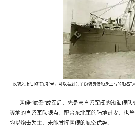
改装入服后的“镇海“号，可以看到为了伪装身份船身上写的船名”大
两艘“航母”成军后，先是与直系军阀的渤海舰
等地的直系军队据点，配合东北军的陆地进攻，也曾
均以炮击为主，未能发挥两舰的航空优势。