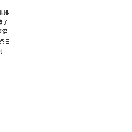
准排
造了
获得
条日
时