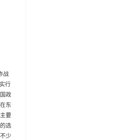
作战
实行
国政
在东
主要
的选
不少