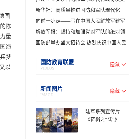
性进展——学习贯彻习主席在中共中央政
新华社：高质量推进国防和军队现代化
德国
治局第二十七次集体学习时的重要讲话
向前一步走——写在中国人民解放军建军
的陈
99周年之际
解放军报：坚持和加强党对军队的绝对领
力量
导 高质量推进国防和军队现代化
国防部举办盛大招待会 热烈庆祝中国人民
国海
解放军建军99周年
兵梦
国防教育联盟
隐藏
们又以
VIDEOS
新闻图片
隐藏
IMAGE
陆军系列宣传片
《奋楫之“陆”》