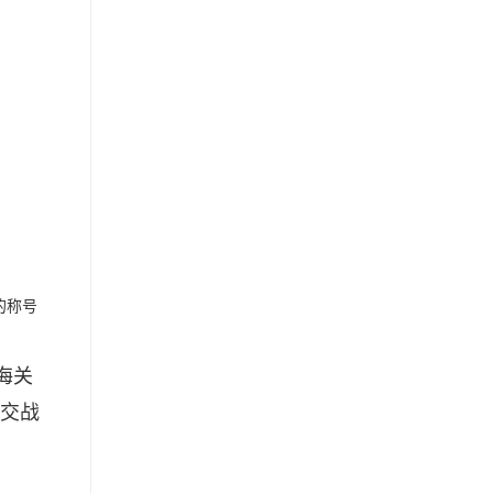
的称号
海关
交战