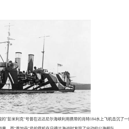
的”彭米利克“号曾在达达尼尔海峡利用携带的肖特184水上飞机击沉了一
战果，而“恩加丹”号的载机在日德兰海战时发现了出动的公海舰队