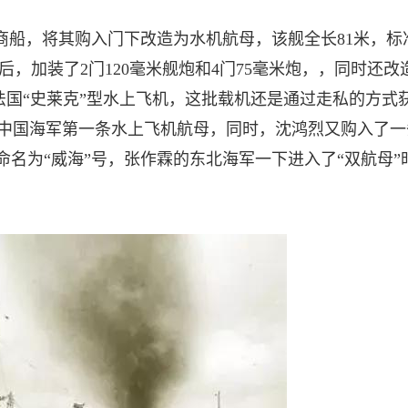
号商船，将其购入门下改造为水机航母，该舰全长81米，标
后，加装了2门120毫米舰炮和4门75毫米炮，，同时还改
法国“史莱克”型水上飞机，这批载机还是通过走私的方式
为中国海军第一条水上飞机航母，同时，沈鸿烈又购入了一
命名为“威海”号，张作霖的东北海军一下进入了“双航母”