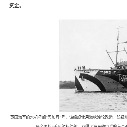
资金。
英国海军的水机母舰“恩加丹“号，该级舰使用海峡渡轮改造，该级舰
曼帝国的5千吨级补给舰，取得了海军航空兵的首个