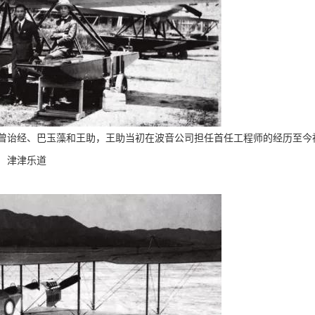
曾诒经、巴玉藻和王助，
王助当初在波音公司担任首任工程师的经历至今
津津乐道