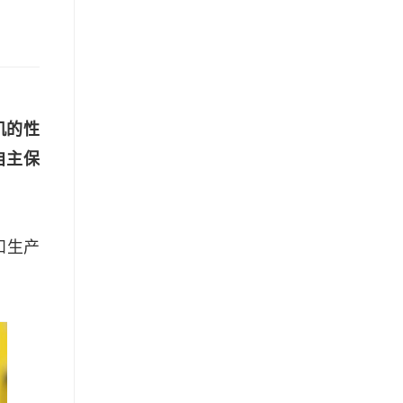
机的性
自主保
和生产