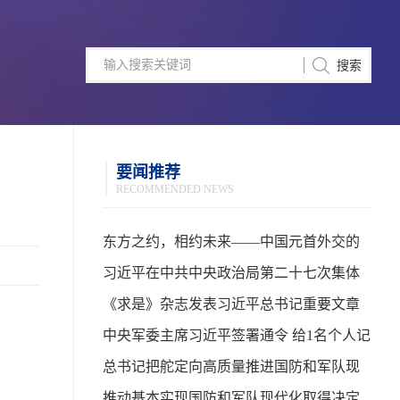
要闻推荐
RECOMMENDED NEWS
东方之约，相约未来——中国元首外交的
世界情怀与大国气派
习近平在中共中央政治局第二十七次集体
学习时强调 强化政治引领 深化创新发展 高
《求是》杂志发表习近平总书记重要文章
质量推进国防和军队现代化
中央军委主席习近平签署通令 给1名个人记
功
总书记把舵定向高质量推进国防和军队现
代化
推动基本实现国防和军队现代化取得决定