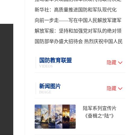
性进展——学习贯彻习主席在中共中央政
新华社：高质量推进国防和军队现代化
治局第二十七次集体学习时的重要讲话
向前一步走——写在中国人民解放军建军
99周年之际
解放军报：坚持和加强党对军队的绝对领
导 高质量推进国防和军队现代化
国防部举办盛大招待会 热烈庆祝中国人民
解放军建军99周年
国防教育联盟
隐藏
VIDEOS
新闻图片
隐藏
IMAGE
陆军系列宣传片
《奋楫之“陆”》