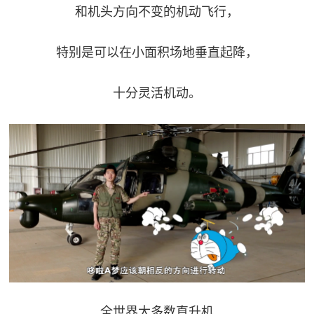
和机头方向不变的机动飞行，
民
知
识
国
特别是可以在小面积场地垂直起降，
防
十分灵活机动。
全
子
民
弟
国
防
兵
子
国
弟
防
兵
动
员
国
人
全世界大多数直升机