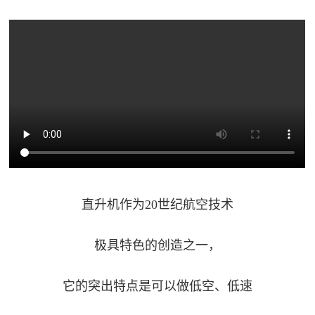
追
踪
热
国
点
防
追
踪
法
规
国
国
防
直升机作为20世纪航空技术
防
法
规
知
极具特色的创造之一，
识
它的突出特点是可以做低空、低速
国
全
防