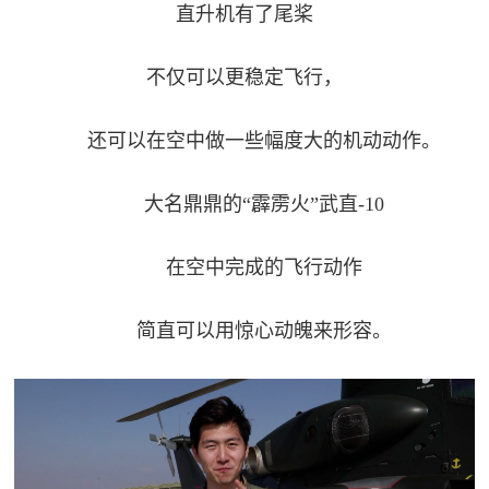
直升机有了尾桨
红
关
色
不仅可以更稳定飞行，
于
文
旅
我
还可以在空中做一些幅度大的机动动作。
们
大名鼎鼎的“霹雳火”武直-10
在空中完成的飞行动作
简直可以用惊心动魄来形容。