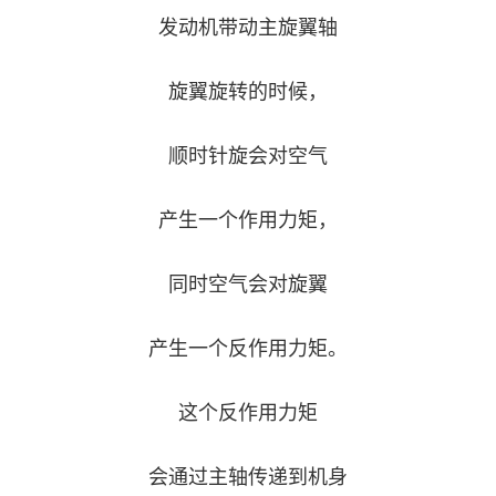
发动机带动主旋翼轴
范
英
退
雄
旋翼旋转的时候，
役
模
顺时针旋会对空气
范
军
产生一个作用力矩，
人
风
同时空气会对旋翼
采
产生一个反作用力矩。
退
退
役
役
这个反作用力矩
军
人
军
会通过主轴传递到机身
风