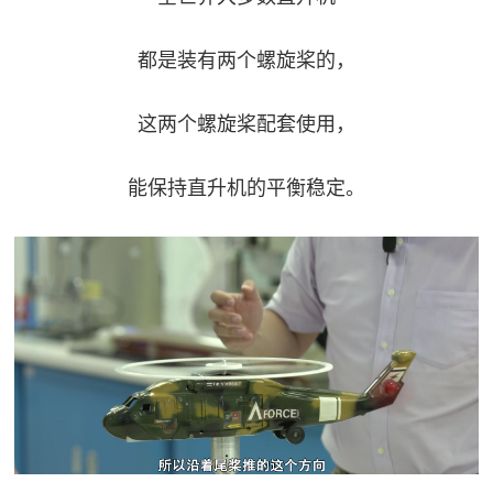
防
民
动
都是装有两个螺旋桨的，
员
防
这两个螺旋桨配套使用，
空
人
国
能保持直升机的平衡稳定。
民
防
防
空
智
库
国
英
防
雄
智
库
模