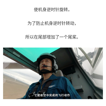
人
采
使机身逆时针旋转。
服
为了防止机身逆时针转动，
务
退
文
所以在尾部增加了一个尾桨。
役
化
军
人
国
服
防
务
文
红
化
色
国
防
文
旅