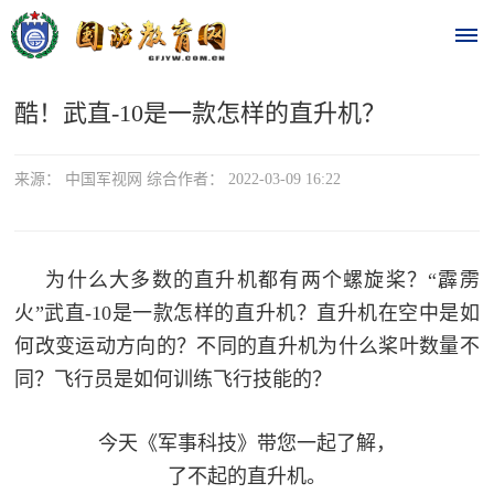
酷！武直-10是一款怎样的直升机？
首
页
来源： 中国军视网 综合作者： 2022-03-09 16:22
时
政
为什么大多数的直升机都有两个螺旋桨？“霹雳
要
火”武直-10是一款怎样的直升机？直升机在空中是如
何改变运动方向的？不同的直升机为什么桨叶数量不
闻
同？飞行员是如何训练飞行技能的？
时
热
政
今天《军事科技》带您一起了解，
点
要
了不起的直升机。
闻