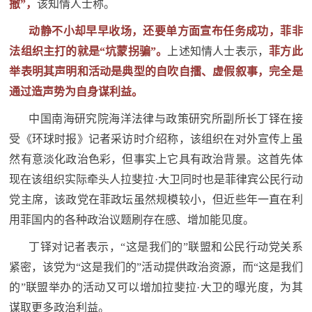
撤”，
该知情人士称。
范
动静不小却早早收场，还要单方面宣布任务成功，菲非
英
退
法组织主打的就是“坑蒙拐骗”。
上述知情人士表示，
菲方此
雄
举表明其声明和活动是典型的自吹自擂、虚假叙事，完全是
役
模
通过造声势为自身谋利益。
范
军
中国南海研究院海洋法律与政策研究所副所长丁铎在接
人
受《环球时报》记者采访时介绍称，该组织在对外宣传上虽
然有意淡化政治色彩，但事实上它具有政治背景。这首先体
风
现在该组织实际牵头人拉斐拉·大卫同时也是菲律宾公民行动
党主席，该政党在菲政坛虽然规模较小，但近些年一直在利
采
退
用菲国内的各种政治议题刷存在感、增加能见度。
退
役
丁铎对记者表示，“这是我们的”联盟和公民行动党关系
役
军
紧密，该党为“这是我们的”活动提供政治资源，而“这是我们
人
的”联盟举办的活动又可以增加拉斐拉·大卫的曝光度，为其
军
风
谋取更多政治利益。