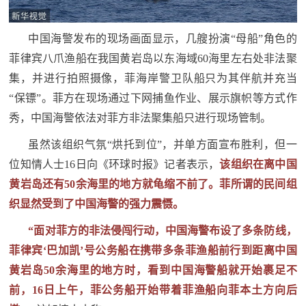
防
民
动
中国海警发布的现场画面显示，几艘扮演“母船”角色的
员
菲律宾八爪渔船在我国黄岩岛以东海域60海里左右处非法聚
防
集，并进行拍照摄像，菲海岸警卫队船只为其伴航并充当
空
“保镖”。菲方在现场通过下网捕鱼作业、展示旗帜等方式作
人
国
秀，中国海警依法对菲方非法聚集船只进行现场管制。
民
虽然该组织气氛“烘托到位”，并单方面宣布胜利，但一
防
防
位知情人士16日向《环球时报》记者表示，
该组织在离中国
空
智
黄岩岛还有50余海里的地方就龟缩不前了。菲所谓的民间组
织显然受到了中国海警的强力震慑。
库
国
英
“面对菲方的非法侵闯行动，中国海警布设了多条防线，
防
菲律宾‘巴加凯’号公务船在携带多条菲渔船前行到距离中国
雄
智
黄岩岛50余海里的地方时，看到中国海警船就开始裹足不
库
前，16日上午，菲公务船开始带着菲渔船向菲本土方向后
模