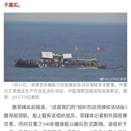
追
不属实。
踪
热
国
点
防
追
踪
法
规
国
国
防
5月16日，菲律宾多艘船只在我黄岩岛邻近海域非法聚集，开展
防
法
与正常渔业生产作业无关的活动，中国海警加强现场监视取证。图
源：@CGTN记者团
规
知
据菲媒此前报道，“这是我们的”组织的这场侵权活动由5
识
艘母船领航，船上载有该组织成员、菲媒体记者和外国观察
国
全
员等，同时召集了100余艘渔船以编队形式跟随。该组织于
防