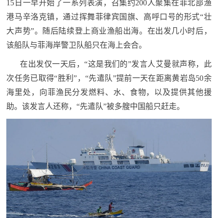
15日一早开始了一系列表演，召集约200人聚集在菲北部渔
民
知
港马辛洛克镇，通过挥舞菲律宾国旗、高呼口号的形式“壮
识
大声势”。随后陆续登上商业渔船出海。在出发几小时后，
国
该船队与菲海岸警卫队船只在海上会合。
防
在出发仅一天后，“这是我们的”发言人艾曼就声称，此
全
子
次任务已取得“胜利”，“先遣队”提前一天在距离黄岩岛50余
民
海里处，向菲渔民分发燃料、水、食物，以及提供其他援
弟
国
助。该发言人还称，“先遣队”被多艘中国船只赶走。
防
兵
子
国
弟
防
兵
动
员
国
人