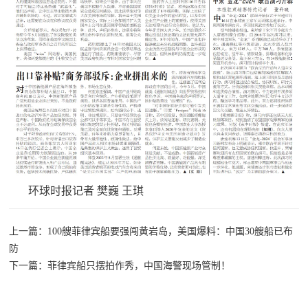
红
关
色
于
文
旅
我
们
环球时报记者 樊巍 王琪
上一篇：100艘菲律宾船要强闯黄岩岛，美国爆料：中国30艘船已布
防
下一篇：菲律宾船只摆拍作秀，中国海警现场管制！