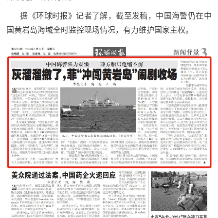
人
采
据《环球时报》记者了解，截至发稿，中国海警仍在中
服
国黄岩岛海域全时监控现场情况，有力维护国家主权。
务
退
文
役
化
军
人
国
服
防
务
文
红
化
色
国
防
文
旅