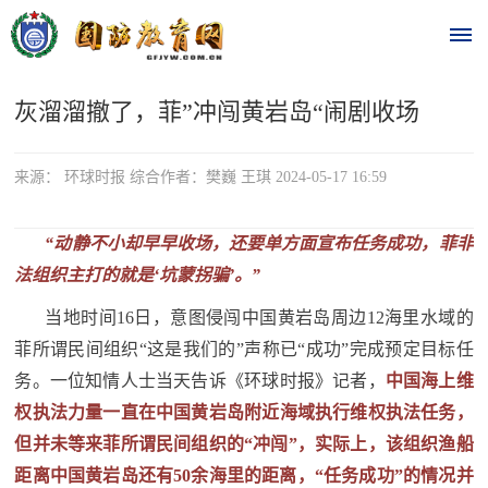
灰溜溜撤了，菲”冲闯黄岩岛“闹剧收场
首
页
来源： 环球时报 综合作者：樊巍 王琪 2024-05-17 16:59
时
“动静不小却早早收场，还要单方面宣布任务成功，菲非
政
法组织主打的就是‘坑蒙拐骗’。”
要
当地时间16日，意图侵闯中国黄岩岛周边12海里水域的
菲所谓民间组织“这是我们的”声称已“成功”完成预定目标任
闻
务。一位知情人士当天告诉《环球时报》记者，
时
中国海上维
热
权执法力量一直在中国黄岩岛附近海域执行维权执法任务，
政
点
但并未等来菲所谓民间组织的“冲闯”，实际上，该组织渔船
要
距离中国黄岩岛还有50余海里的距离，“任务成功”的情况并
闻