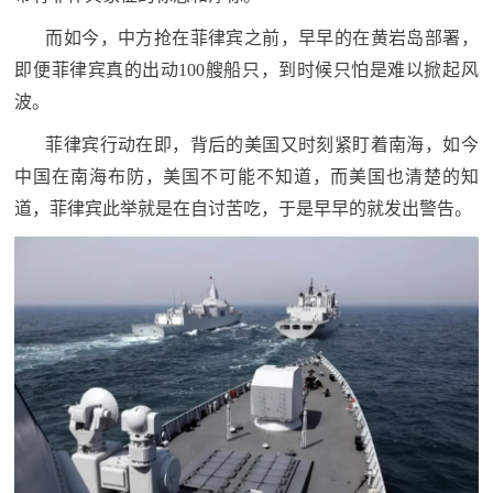
范
而如今，中方抢在菲律宾之前，早早的在黄岩岛部署，
英
退
即便菲律宾真的出动100艘船只，到时候只怕是难以掀起风
雄
波。
役
模
菲律宾行动在即，背后的美国又时刻紧盯着南海，如今
范
军
中国在南海布防，美国不可能不知道，而美国也清楚的知
道，菲律宾此举就是在自讨苦吃，于是早早的就发出警告。
人
风
采
退
退
役
役
军
人
军
风