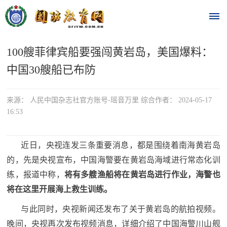
100艘菲律宾船要强闯黄岩岛，美国爆料：
首
中国30艘船已布防
页
时
来源： 人民中国杂志社官方账号-瑶音万里 综合作者： 2024-05-17
16:53
政
要
近日，央视连发三条重要消息，都是围绕着南海黄岩岛
的，先是央视宣布，中国海警要在黄岩岛海域进行常态化训
闻
练，报道中称，
将有多艘渔船将在黄岩岛进行作业，海警也
时
热
将在这里开展海上救生训练。
政
点
要
与此同时，央视新闻还发布了关于黄岩岛的航拍视频。
闻
晚间，央视再次发布视频消息，详细介绍了中国海警川山舰