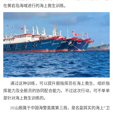
追
在黄岩岛海域进行的海上救生训练。
踪
热
国
点
防
追
踪
法
规
国
国
防
防
法
通过这种训练，可以提升舰指挥员在海上救生、组织指
规
知
挥能力及全舰员的协同配合能力。不过这次行动，可不单单
是针对海上救生训练的。
识
国
全
川山舰属于中国海警直属第三局，是名副其实的海上“卫
防