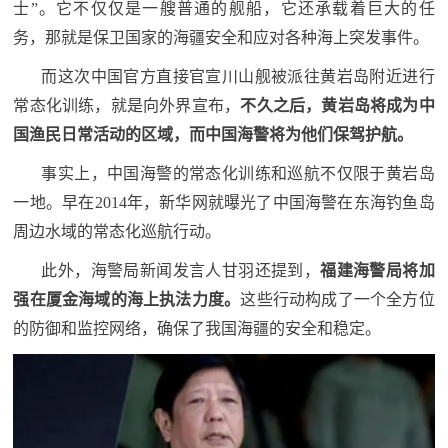
士”。它不仅仅是一艘普通的舰船，它还承载着巨大的任
民
知
务，那就是保卫国家的海疆安全和应对各种海上突发事件。
识
国
而这次中国官方直接官宣川山舰被派往黄岩岛附近进行
常态化训练，就是向外界宣布，
不久之后，黄岩岛将成为中
防
国渔民日常活动的区域，而中国海警将为他们保驾护航。
全
子
民
事实上，中国海警的常态化训练和巡航不仅限于黄岩岛
弟
国
一地。早在2014年，新华网就曝光了中国海警在东海钓鱼岛
防
周边水域的常态化巡航行动。
兵
子
此外，海警局新闻发言人甘羽还提到，
福建海警局将加
国
弟
强在厦金海域的海上执法力度。
这些行动构成了一个全方位
防
兵
的防御和监控网络，确保了我国海疆的安全和稳定。
动
员
国
人