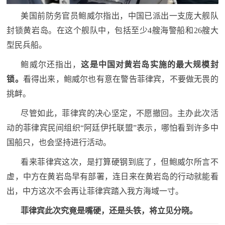
人
采
美国前防务官员鲍威尔指出，中国已派出一支庞大舰队
服
封锁黄岩岛。在这个舰队中，包括至少4艘海警船和26艘大
型民兵船。
务
退
鲍威尔还指出，
这是中国对黄岩岛实施的最大规模封
文
锁。
看得出来，鲍威尔也有意在警告菲律宾，不要做无畏的
役
化
挑衅。
军
人
尽管如此，菲律宾的决心坚定，不愿撤回。主办此次活
国
服
动的菲律宾民间组织“阿廷伊托联盟”表示，哪怕看到许多中
防
务
国船只，也会坚持进行活动。
文
红
看来菲律宾这次，是打算硬钢到底了，但鲍威尔所言不
化
虚，中方在黄岩岛早有部署，连日来在黄岩岛的行动就能看
色
国
出，中方这次不会再让菲律宾踏入我方海域一寸。
防
文
菲律宾此次究竟是嘴硬，还是头铁，将立见分晓。
旅