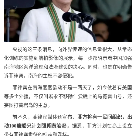
防
民
动
员
防
空
人
央视的这三条消息，向外界传递的信息量很大，从常态
国
民
化训练的实施到航拍影像的展示，每一步都昭示着中国加强
防
防
南海地区海洋治理和法治建设的决心。同时，也是在明确告
空
诉菲律宾，南海的主权不容侵犯。
智
菲律宾在南海蠢蠢欲动不是一两天了，如今仗着有美国
库
等多个外援，不仅叫嚣永不移除仁爱礁上的马德雷山号，还
国
英
妄图打黄岩岛的主意。
防
雄
前不久，菲律宾媒体还宣布，
菲方将有一民间组织，出
智
动100艘船只计划强闯黄岩岛，
据悉，菲方计划在岛上设立
库
模
带有菲律宾象征的标志和浮标。