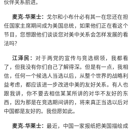
伙伴关系前进。
民
知
麦克-华莱士：
戈尔和小布什必有其一在您还在担
识
国
任国家主席期间成为美国总统，如果他们正在看这个
防
节目，您想跟他们谈谈您对美中关系会怎样发展的看
全
法吗？
子
民
弟
江泽民：
对于两党的宣传与竞选纲领，我都看
国
了，但我没有你们自己了解得深。但是有一点，我相
防
兵
信，任何一个候选人当选以后，从整个世界的战略利
子
国
益考虑，都应该进一步改进中美的友好关系。有人也
弟
跟我讲，你不要去相信某某所讲的对华不友好的东
防
兵
西，因为那是在竞选期间讲的，将来真正当选以后对
动
中国都是友好的。我但愿如此。
员
麦克-华莱士：
最近，中国一家报纸把美国描绘成
国
人