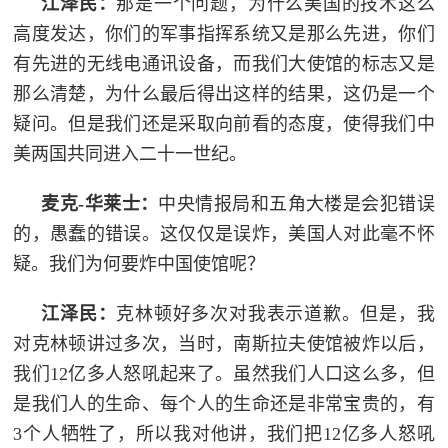
江泽民：
那是一个问题，为什么美国的技术这么
人
采
高度发达，你们的军事指挥系统又是那么先进，你们
服
有先进的无线电通讯设备，而我们大使馆的标志又是
那么清楚，为什么最后得出这样的结果，这仍是一个
务
疑问。但是我们还是采取向前看的态度，使得我们中
退
文
美两国共同进入二十一世纪。
役
化
军
麦克-华莱士：
中央情报局和五角大楼是会犯错误
人
国
的，愚蠢的错误。这仅仅是误炸，美国人对此毫不怀
服
疑。我们为何要炸中国使馆呢？
防
务
文
红
江泽民：
克林顿好多次对我表示道歉。但是，我
化
对克林顿讲过多次，当时，南斯拉夫使馆被炸以后，
色
国
我们12亿多人怒吼起来了。虽然我们人口这么多，但
防
文
是我们人的生命、每个人的生命还是非常宝贵的，有
3个人牺牲了，所以我对他讲，我们把12亿多人怒吼
旅