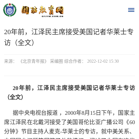
20年前，江泽民主席接受美国记者华莱士专
首
访（全文）
页
时
来源： 《北京青年报》 采编圈 综合作者： 2022-12-02 15:30
政
要
20年前，江泽民主席接受美国记者华莱士专访
（全文）
闻
时
热
据中央电视台报道 ，2000年8月15日下午，国家主
政
席江泽民在北戴河接受了美国哥伦比亚广播公司《60
点
要
分钟》节目主持人麦克-华莱士的专访，就中美关系、
闻