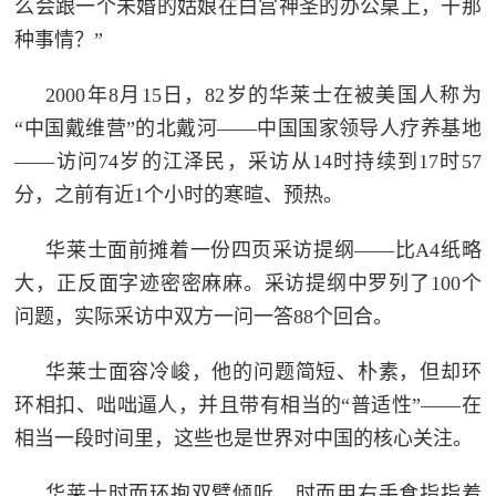
么会跟一个未婚的姑娘在白宫神圣的办公桌上，干那
种事情？”
2000年8月15日，82岁的华莱士在被美国人称为
“中国戴维营”的北戴河——中国国家领导人疗养基地
——访问74岁的江泽民，采访从14时持续到17时57
分，之前有近1个小时的寒暄、预热。
华莱士面前摊着一份四页采访提纲——比A4纸略
大，正反面字迹密密麻麻。采访提纲中罗列了100个
问题，实际采访中双方一问一答88个回合。
华莱士面容冷峻，他的问题简短、朴素，但却环
环相扣、咄咄逼人，并且带有相当的“普适性”——在
相当一段时间里，这些也是世界对中国的核心关注。
华莱士时而环抱双臂倾听，时而用右手食指指着