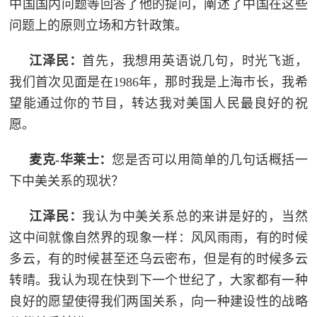
追
中国国内问题等回答了他的提问，阐述了中国在这些
问题上的原则立场和方针政策。
踪
热
国
江泽民：
首先，我想用英语说几句，时光飞逝，
点
我们首次见面是在1986年，那时我是上海市长，我希
防
追
望能通过你的节目，转达我对美国人民最良好的祝
踪
法
愿。
规
麦克-华莱士：
您是否可以用简单的几句话概括一
国
国
下中美关系的现状？
防
防
法
江泽民：
我认为中美关系总的来讲是好的，当然
规
这中间就像自然界的现象一样：风风雨雨，有的时候
知
多云，有的时候甚至还乌云密布，但是有的时候多云
识
转晴。我认为现在快到下一个世纪了，大家都有一种
国
全
良好的愿望使得我们两国关系，向一种建设性的战略
防