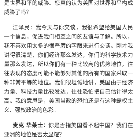
是世界和平的威胁。您真的认为美国对世界和平构成
防
威胁了吗？
民
动
员
防
江泽民：我今天与你交谈，我很希望给美国人民
一个信息，促进我们相互之间的友谊与了解。所以，
空
我不喜欢用太多的很严厉的字眼来进行交谈。刚才我
人
国
讲得很清楚，你们经济那么发达，你们的科学技术力
民
量那么发达，所以你们有一种比较高的优势地位，往
防
防
往表现的态度可能不能够对其他的所有的国家采取一
空
智
种非常平等的地位。我们很坦诚地讲，美国由于经济
力量、科技力量比较发达，往往恐怕把自己估计得太
库
国
高。我的意思是，美国当政的恐怕还是有这种霸权主
英
防
义、强权政治的色彩。
雄
智
麦克-华莱士：
你是否指美国看不起中国？我们在
库
模
亚洲的地位是否太显耀？