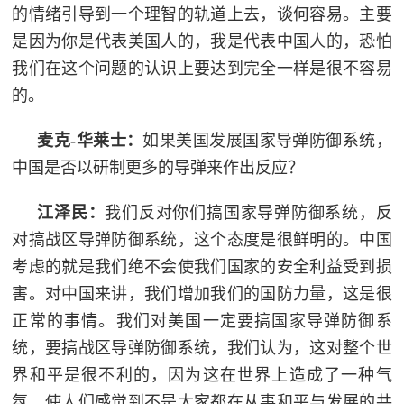
的情绪引导到一个理智的轨道上去，谈何容易。主要
红
关
是因为你是代表美国人的，我是代表中国人的，恐怕
色
我们在这个问题的认识上要达到完全一样是很不容易
于
文
的。
旅
我
麦克-华莱士：
如果美国发展国家导弹防御系统，
们
中国是否以研制更多的导弹来作出反应？
江泽民：
我们反对你们搞国家导弹防御系统，反
对搞战区导弹防御系统，这个态度是很鲜明的。中国
考虑的就是我们绝不会使我们国家的安全利益受到损
害。对中国来讲，我们增加我们的国防力量，这是很
正常的事情。我们对美国一定要搞国家导弹防御系
统，要搞战区导弹防御系统，我们认为，这对整个世
界和平是很不利的，因为这在世界上造成了一种气
氛，使人们感觉到不是大家都在从事和平与发展的共