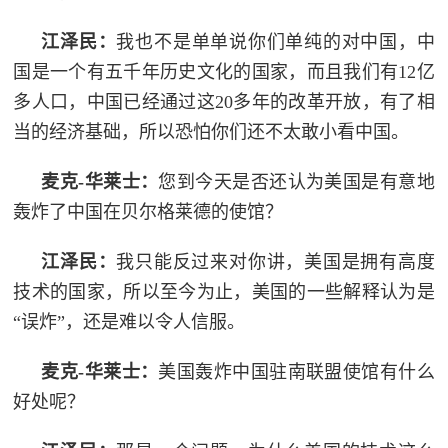
范
江泽
民
：
我也不是单单说你们单纯的对中国，中
英
退
国是一个有五千年历史文化的国家，而且我们有12亿
雄
多人口，中国已经通过这20多年的改革开放，有了相
役
模
当的经济基础，所以恐怕你们还不太敢小看中国。
范
军
麦克-华莱士：
您到今天是否还认为美国是有意地
人
轰炸了中国在贝尔格莱德的使馆？
风
江泽民：
我只能反过来对你讲，美国是拥有高度
采
技术的国家，所以至今为止，美国的一些解释认为是
退
“误炸”，还是难以令人信服。
退
役
役
麦克-华莱士：
美国轰炸中国驻南联盟使馆有什么
军
好处呢？
人
军
风