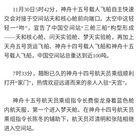
范
11月30日5时42分，神舟十五号载人飞船自主快速
英
退
交会对接于空间站天和核心舱前向端口。太空中这轻
雄
轻一“吻”，宣告了中国空间站“三舱三船”构型形成
役
模
——天和核心舱、问天实验舱、梦天实验舱，再加上
范
天舟五号货运飞船、神舟十四号载人飞船和神舟十五
军
号载人飞船，中国空间站总重达到近100吨。
人
7时33分，翘盼已久的神舟十四号航天员乘组顺利
风
打开“家门”，热情欢迎远道而来的亲人入驻“天宫”。
采
退
退
神舟十五号航天员乘组指令长费俊龙身着蓝色舱
役
内航天服，第一个进入梦天舱。在神舟十四号航天员
役
军
乘组指令长陈冬的辅助下，航天员邓清明和张陆相继
人
军
进入空间站。
风