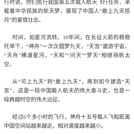
行时说，你们执行我国第五次载人航天飞行任务，承
防
载着中华民族的航天梦，展现了中国人“敢上九天揽
民
动
月”的豪情壮志。
员
防
时间，如星河流转。10年间，在长征火箭的稳稳
空
托举下，“神舟”一次次圆梦九天，“天宫”遨游宇宙，
人
国
“天舟”横渡星河，“天和”“问天”“梦天”相继扬帆太
民
防
空。
防
空
智
从“可上九天”到“敢上九天”，再到如今建造“天
宫”，这是一段中国载人航天的伟大奋斗史，也是一
库
国
段跨越时空的伟大远征。
英
防
雄
智
经过6个多小时的飞行，神舟十五号载人飞船距离
库
中国空间站越来越近，相对速度越来越小。
模