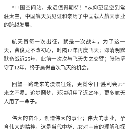
人
采
“中国空间站，永远值得期待！”从仰望星空到常
驻太空，中国航天员见证和亲历了中国载人航天事业
服
的跨越发展。
务
退
文
航天员每一次出征，就是一次战斗。为了这一
役
天，费俊龙不改初心，时隔17年再度飞天；邓清明默
化
军
默备战近25年，此前一次次与飞天失之交臂；张陆坚
人
国
守了12年，终于赢得首次飞天的机会。
服
防
务
回望一路走来的漫漫征途，更觉今日“胜利会师”
文
红
来之不易。追梦圆梦，邓清明用了近25年，更多航天
化
人用了一辈子。
色
国
防
文
伟大的奋斗，创造伟大的事业；伟大的事业，孕
育伟大的精神。这是当代中华儿女对宇宙的理解和探
旅