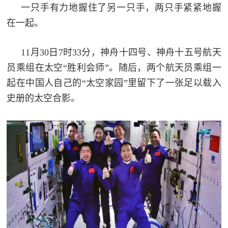
追
一只手有力地握住了另一只手，两只手紧紧地握
在一起。
踪
热
国
11月30日7时33分，神舟十四号、神舟十五号航天
点
防
员乘组在太空“胜利会师”。随后，两个航天员乘组一
追
起在中国人自己的“太空家园”里留下了一张足以载入
踪
法
史册的太空合影。
规
国
国
防
防
法
规
知
识
国
全
防