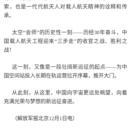
索，也是一代代航天人对载人航天精神的诠释和传
红
关
承。
色
于
文
太空“会师”的历史性一刻——历经30年奋斗，中
旅
我
国载人航天工程迎来“三步走”的收官之战、胜利之
们
战！
这一刻，又像是一段壮阔新远征的起点——为中
国空间站投入长期在轨运营拉开序幕，推开大门。
从此刻，从这里，中国向宇宙更远处眺望，向着
充满光荣与梦想的新远征奋进。
（解放军报北京12月1日电）