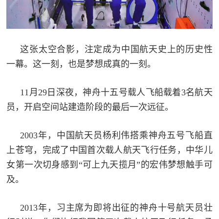
民
知
识
国
这张太空合影，注定成为中国航天史上的历史性
防
一幕。这一刻，也是梦想成真的一刻。
全
子
民
11月29日深夜，神舟十五号载人飞船载着3名航天
弟
国
员，开启空间站建造阶段的最后一次远征。
防
兵
子
国
2003年，中国航天员杨利伟搭乘神舟五号飞船直
弟
上苍穹，完成了中国首次载人航天飞行任务，中华儿
防
兵
女第一次切身感到“可上九天揽月”的宏伟梦想触手可
动
及。
员
2013年，习主席为即将出征的神舟十号航天员壮
国
人