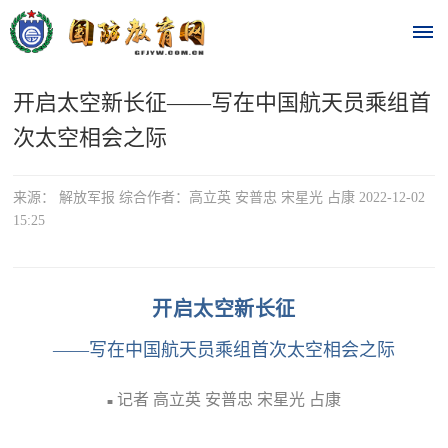
开启太空新长征——写在中国航天员乘组首
首
次太空相会之际
页
时
来源： 解放军报 综合作者：高立英 安普忠 宋星光 占康 2022-12-02
15:25
政
要
开启太空新长征
闻
——写在中国航天员乘组首次太空相会之际
时
热
政
记者 高立英 安普忠 宋星光 占康
■
点
要
闻