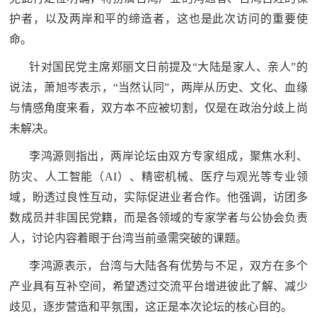
民
护者，以及两岸和平的缔造者，这也是此次访问的重要使
知
命。
识
国
针对国民党主席郑丽文日前提及“大陆是家人、亲人”的
防
说法，萧旭岑表示，“当然认同”，两岸从历史、文化、血缘
全
子
与情感角度来看，双方本不应被切割，仅是在政治分歧上尚
民
未解决。
弟
国
李鸿源则指出，两岸论坛由双方专家组成，聚焦水利、
防
兵
防灾、人工智能（AI）、精密机械、医疗与观光等专业领
子
国
域，盼透过良性互动，实际促进业者合作。他强调，访团多
弟
数成员并非国民党籍，而是各领域的专家学者与公协会负责
防
兵
人，讨论内容着眼于台湾当前亟需突破的课题。
动
李鸿源表示，台湾与大陆各有优势与不足，双方在多个
产业具有互补空间，希望透过交流平台增进彼此了解、减少
员
歧见，逐步营造和平氛围，这正是本次论坛的核心目的。
国
人