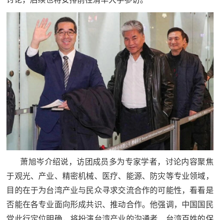
追
踪
热
国
点
防
追
踪
法
规
国
国
防
防
法
萧旭岑介绍说，访团成员多为专家学者，讨论内容聚焦
规
知
于观光、产业、精密机械、医疗、能源、防灾等专业领域，
目的在于为台湾产业与民众寻求交流合作的可能性，看看是
识
国
否能在各专业面向形成共识、推动合作。他强调，中国国民
全
防
党此行定位明确，将扮演台湾产业的沟通者、台湾百姓的保