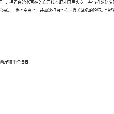
作”，挥霍台湾老百姓的血汗钱养肥外国军火商，并借机敛财腐
”，只会进一步掏空台湾，并加速把台湾推向兵凶战危的险境。“台独
两岸和平缔造者