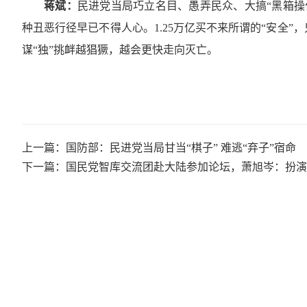
蒋斌：
民进党当局巧立名目、愚弄民众、大搞“黑箱操
种丑恶行径早已不得人心。1.25万亿买不来所谓的“安全
谋“独”挑衅越猖獗，越会更快走向灭亡。
上一篇：国防部：民进党当局甘当“棋子” 难逃“弃子”宿命
下一篇：国民党智库交流团赴大陆参加论坛，萧旭岑：扮演