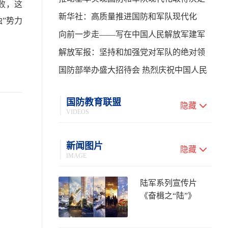
败，这
性进展——学习贯彻习主席在中共中央政
新华社：高质量推进国防和军队现代化
”势力
治局第二十七次集体学习时的重要讲话
向前一步走——写在中国人民解放军建军
99周年之际
解放军报：坚持和加强党对军队的绝对领
导 高质量推进国防和军队现代化
国防部举办盛大招待会 热烈庆祝中国人民
解放军建军99周年
国防教育联盟
隐藏
VIDEOS
新闻图片
隐藏
IMAGE
陆军系列宣传片
《奋楫之“陆”》