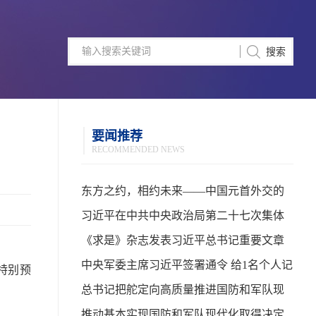
要闻推荐
RECOMMENDED NEWS
东方之约，相约未来——中国元首外交的
世界情怀与大国气派
习近平在中共中央政治局第二十七次集体
学习时强调 强化政治引领 深化创新发展 高
《求是》杂志发表习近平总书记重要文章
质量推进国防和军队现代化
中央军委主席习近平签署通令 给1名个人记
特别预
功
总书记把舵定向高质量推进国防和军队现
代化
推动基本实现国防和军队现代化取得决定