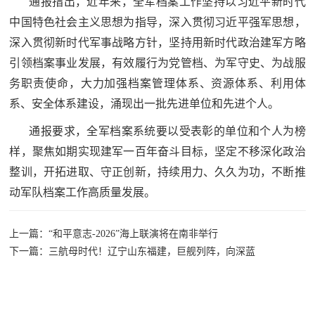
通报指出，近年来，全军档案工作坚持以习近平新时代
追
中国特色社会主义思想为指导，深入贯彻习近平强军思想，
踪
深入贯彻新时代军事战略方针，坚持用新时代政治建军方略
热
国
引领档案事业发展，有效履行为党管档、为军守史、为战服
点
务职责使命，大力加强档案管理体系、资源体系、利用体
防
追
系、安全体系建设，涌现出一批先进单位和先进个人。
踪
法
通报要求，全军档案系统要以受表彰的单位和个人为榜
样，聚焦如期实现建军一百年奋斗目标，坚定不移深化政治
规
国
整训，开拓进取、守正创新，持续用力、久久为功，不断推
国
动军队档案工作高质量发展。
防
防
法
上一篇：“和平意志-2026”海上联演将在南非举行
规
知
下一篇：三航母时代！辽宁山东福建，巨舰列阵，向深蓝
识
国
全
防