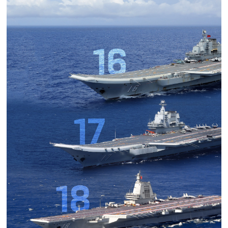
追
踪
热
国
点
防
追
踪
法
规
国
国
防
防
法
规
知
识
国
全
防