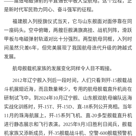
——建造电磁弹射的平直通长甲板大型航母。这个过程，正
是新时代军民勠力同心、奋斗强军的征程。
福建舰入列授旗仪式当天，它与山东舰面对面停靠在同
一座码头。空中俯瞰，两艘巨舰满旗高挂、战机列阵，滑跃
甲板与电磁弹射轨道对比十分强烈。两型航母同框，入列时
间虽然只差6年，但完美展现了我国航母迭代升级的跨越式
发展。
航母舰载机家族的发展变化同样令人目不暇接。
2012年辽宁舰入列后一段时间，人们只看到歼-15舰载战
斗机展翅近海，而且数量稀少，专用的航母舰载直升机尚在
研制试飞中。到2024年10月辽宁舰、山东舰双航母编队远海
实战化训练时，歼-15T、歼-15D、直-18系列公开亮相。当年
11月的珠海航展上，歼-15系列飞机、直-20多型舰载直升机
进行静态展示和飞行表演。2025年9月3日胜利日阅兵，舰载
机家族又添新成员，歼-35舰载战斗机、空警-600舰载预警机