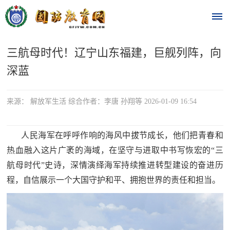
三航母时代！辽宁山东福建，巨舰列阵，向
首
深蓝
页
时
来源： 解放军生活 综合作者：李唐 孙翔等 2026-01-09 16:54
政
人民海军在呼呼作响的海风中拔节成长，他们把青春和
要
热血融入这片广袤的海域，在坚守与进取中书写恢宏的“三
航母时代”史诗，深情演绎海军持续推进转型建设的奋进历
闻
时
程，自信展示一个大国守护和平、拥抱世界的责任和担当。
热
政
点
要
闻