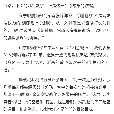
链路。下面的几组数字，正是这一训练成果的浓缩。
——辽宁舰航海部门军官张鸿洋说：“我们舰并不是网友
误认为的‘训练舰’‘试验舰’，从一入列就是以备战打仗为目
的，飞机早就实现满编驻舰，常态远海战备训练，仅2024年
的航程就近3万海里。”
——山东舰起降保障中队军官韦兰柯感慨道：“我们舰虽
然入列时间尚不满6年，但累计放飞舰载机高达1万余架次，
最多的一天数十架次，近两年放飞架次是前4年总和的3.4
倍。”
——舰载战斗机飞行员郑子谦说：“每一次远海任务，我
几乎每天都会经历战斗起飞，空中的每次与外机接触交手，
都源于平时1000余架次实战化训练带来的底气。”这群“刀尖
舞者”早已向“海空猎手”转型，阻拦着舰、滑跃起飞等只是基
础课目，搏击海天、亮剑大洋才是他们的最终目标。