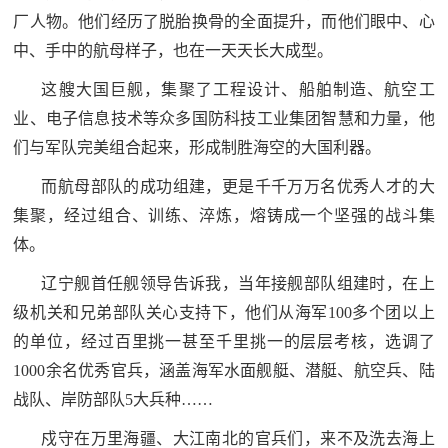
厂人物。他们经历了脱胎换骨的全面提升，而他们眼中、心
范
中、手中的航母样子，也在一天天长大成型。
英
退
雄
这艘大国巨舰，集聚了工程设计、船舶制造、航空工
役
模
业、电子信息技术等众多国防科技工业集团智慧和力量，他
范
们与军队完美组合起来，形成制胜海空的大国利器。
军
而航母部队的成功组建，更是千千万万名优秀人才的大
人
集聚，经过组合、训练、淬炼，熔铸成一个坚强的战斗集
风
体。
辽宁舰首任舰领导告诉我，当年接舰部队组建时，在上
采
级机关和兄弟部队关心支持下，他们从海军100多个团以上
退
退
的单位，经过百里挑一甚至千里挑一的层层考核，选调了
役
役
1000余名优秀官兵，涵盖海军水面舰艇、潜艇、航空兵、陆
军
战队、岸防部队5大兵种……
人
军
风
戍守在万里海疆、大江南北的官兵们，来不及洗去海上