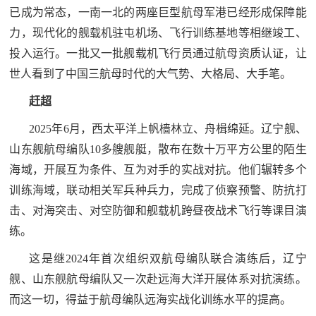
已成为常态，一南一北的两座巨型航母军港已经形成保障能
力，现代化的舰载机驻屯机场、飞行训练基地等相继竣工、
投入运行。一批又一批舰载机飞行员通过航母资质认证，让
世人看到了中国三航母时代的大气势、大格局、大手笔。
赶超
2025年6月，西太平洋上帆樯林立、舟楫绵延。辽宁舰、
山东舰航母编队10多艘舰艇，散布在数十万平方公里的陌生
海域，开展互为条件、互为对手的实战对抗。他们辗转多个
训练海域，联动相关军兵种兵力，完成了侦察预警、防抗打
击、对海突击、对空防御和舰载机跨昼夜战术飞行等课目演
练。
这是继2024年首次组织双航母编队联合演练后，辽宁
舰、山东舰航母编队又一次赴远海大洋开展体系对抗演练。
而这一切，得益于航母编队远海实战化训练水平的提高。