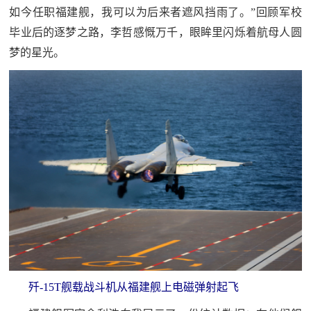
如今任职福建舰，我可以为后来者遮风挡雨了。”回顾军校
红
关
毕业后的逐梦之路，李哲感慨万千，眼眸里闪烁着航母人圆
色
梦的星光。
于
文
旅
我
们
歼-15T舰载战斗机从福建舰上电磁弹射起飞