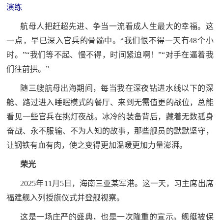
演练
航母人把赶超先进、争当一流看成人生最大的幸福。这
一点，早已深入官兵的骨髓中。“我们恨不得一天有48个小
时。”“我们等不起、慢不得，时间紧迫啊！”“对手在逼着我
们往前拱。”
随三艘航母出海期间，每当我在深夜钻进水线以下的深
舱、路过进入睡眠模式的餐厅、来到无需值更的战位，总能
看见一些官兵在挑灯夜战。冰冷的装备背后，藏着无数孤身
奋战、永不服输、不为人知的故事，那些舰员的默默坚守，
让钢铁有血有肉，使之变得更加温暖更加力量澎湃。
荣光
2025年11月5日，海南三亚某军港。这一天，习主席出席
福建舰入列授旗仪式并登舰视察。
这是一场庄严的盛典，也是一次隆重的宣示。舰艇被保