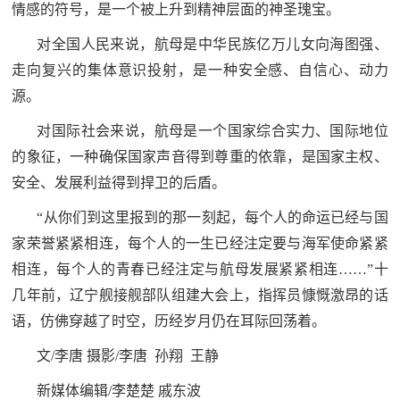
情感的符号，是一个被上升到精神层面的神圣瑰宝。
对全国人民来说，航母是中华民族亿万儿女向海图强、
走向复兴的集体意识投射，是一种安全感、自信心、动力
源。
对国际社会来说，航母是一个国家综合实力、国际地位
的象征，一种确保国家声音得到尊重的依靠，是国家主权、
安全、发展利益得到捍卫的后盾。
“从你们到这里报到的那一刻起，每个人的命运已经与国
家荣誉紧紧相连，每个人的一生已经注定要与海军使命紧紧
相连，每个人的青春已经注定与航母发展紧紧相连……”十
几年前，辽宁舰接舰部队组建大会上，指挥员慷慨激昂的话
语，仿佛穿越了时空，历经岁月仍在耳际回荡着。
文/李唐 摄影/李唐 孙翔 王静
新媒体编辑/李楚楚 戚东波