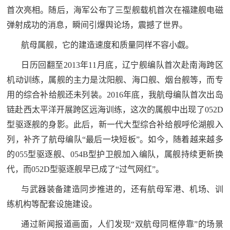
首次亮相。随后，海军公布了三型舰载机首次在福建舰电磁
弹射成功的消息，瞬间引爆舆论场，震撼了世界。
航母属舰，它的建造速度和质量同样不容小觑。
日历回翻至2013年11月底，辽宁舰编队首次赴南海跨区
机动训练，属舰的主力是沈阳舰、海口舰、烟台舰等，而专
用的综合补给舰还未列装。2016年底，我航母编队首次出岛
链赴西太平洋开展跨区远海训练，这次的属舰中出现了052D
型驱逐舰的身影。此后，新一代大型综合补给舰呼伦湖舰入
列，补齐了航母编队“最后一块短板”。如今，随着越来越多
的055型驱逐舰、054B型护卫舰加入编队，属舰持续更新换
代，而052D型驱逐舰早已成了“过气网红”。
与武器装备建造同步推进的，还有航母军港、机场、训
练机构等配套设施建设。
通过新闻报道画面，人们发现“双航母同框停靠”的场景