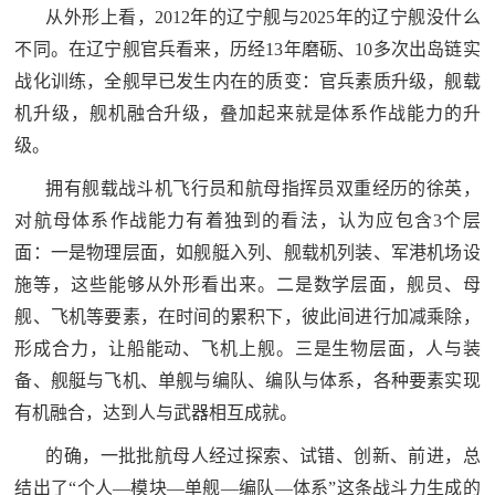
从外形上看，2012年的辽宁舰与2025年的辽宁舰没什么
不同。在辽宁舰官兵看来，历经13年磨砺、10多次出岛链实
战化训练，全舰早已发生内在的质变：官兵素质升级，舰载
机升级，舰机融合升级，叠加起来就是体系作战能力的升
级。
拥有舰载战斗机飞行员和航母指挥员双重经历的徐英，
对航母体系作战能力有着独到的看法，认为应包含3个层
面：一是物理层面，如舰艇入列、舰载机列装、军港机场设
施等，这些能够从外形看出来。二是数学层面，舰员、母
舰、飞机等要素，在时间的累积下，彼此间进行加减乘除，
形成合力，让船能动、飞机上舰。三是生物层面，人与装
备、舰艇与飞机、单舰与编队、编队与体系，各种要素实现
有机融合，达到人与武器相互成就。
的确，一批批航母人经过探索、试错、创新、前进，总
结出了“个人—模块—单舰—编队—体系”这条战斗力生成的