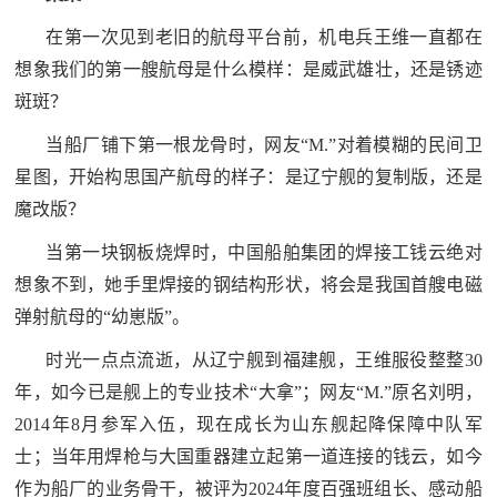
防
在第一次见到老旧的航母平台前，机电兵王维一直都在
民
动
想象我们的第一艘航母是什么模样：是威武雄壮，还是锈迹
员
防
斑斑？
当船厂铺下第一根龙骨时，网友“M.”对着模糊的民间卫
空
人
星图，开始构思国产航母的样子：是辽宁舰的复制版，还是
国
民
魔改版？
防
防
当第一块钢板烧焊时，中国船舶集团的焊接工钱云绝对
空
想象不到，她手里焊接的钢结构形状，将会是我国首艘电磁
智
弹射航母的“幼崽版”。
库
时光一点点流逝，从辽宁舰到福建舰，王维服役整整30
国
英
年，如今已是舰上的专业技术“大拿”；网友“M.”原名刘明，
防
2014年8月参军入伍，现在成长为山东舰起降保障中队军
雄
智
士；当年用焊枪与大国重器建立起第一道连接的钱云，如今
库
模
作为船厂的业务骨干，被评为2024年度百强班组长、感动船