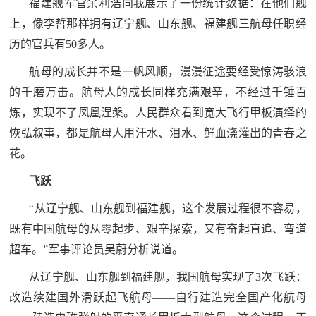
福建舰军官余利浩向我展示了一份统计数据：在他们舰
上，像李哲那样拥有辽宁舰、山东舰、福建舰三航母任职经
历的官兵有50多人。
航母的成长并不是一帆风顺，漫漫征途要经受惊涛骇浪
的千磨万击。航母人的成长同样充满艰辛，不经过千锤百
炼，实现不了凤凰涅槃。人民群众看到宽大飞行甲板演绎的
恢弘叙事，都是航母人用汗水、泪水、鲜血浇灌出的青春之
花。
飞跃
“从辽宁舰、山东舰到福建舰，这个发展过程很不容易，
既有中国航母的从零起步、艰辛探索，又有奋起直追、弯道
超车。”军事评论员吴蔚分析说道。
从辽宁舰、山东舰到福建舰，我国航母实现了3次飞跃：
改造续建国外滑跃起飞航母——自行建造完全国产化航母