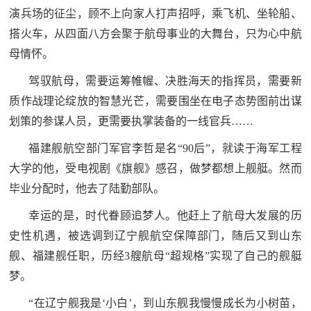
人
采
演兵场的征尘，顾不上向家人打声招呼，乘飞机、坐轮船、
搭火车，从四面八方会聚于航母事业的大舞台，只为心中航
服
母情怀。
务
驾驭航母，需要运筹帷幄、决胜海天的指挥员，需要新
退
文
质作战理论绽放的智慧光芒，需要围坐在电子态势图前出谋
役
划策的参谋人员，更需要执掌装备的一线官兵……
化
军
福建舰航空部门军官李哲是名“90后”，就读于海军工程
人
国
大学的他，受电视剧《旗舰》感召，做梦都想上舰艇。然而
服
毕业分配时，他去了陆勤部队。
防
务
文
红
幸运的是，时代眷顾追梦人。他赶上了航母大发展的历
化
史性机遇，被选调到辽宁舰航空保障部门，随后又到山东
色
国
舰、福建舰任职，历经3艘航母“超规格”实现了自己的舰艇
防
梦。
文
“在辽宁舰我是‘小白’，到山东舰我慢慢成长为小树苗，
旅