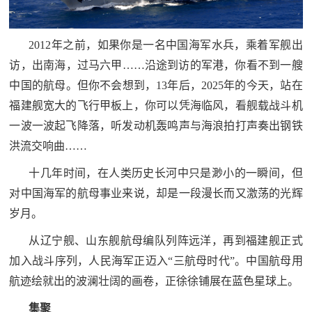
民
知
识
2012年之前，如果你是一名中国海军水兵，乘着军舰出
国
访，出南海，过马六甲……沿途到访的军港，你看不到一艘
防
中国的航母。但你不会想到，13年后，2025年的今天，站在
全
子
福建舰宽大的飞行甲板上，你可以凭海临风，看舰载战斗机
民
一波一波起飞降落，听发动机轰鸣声与海浪拍打声奏出钢铁
弟
国
洪流交响曲……
防
兵
十几年时间，在人类历史长河中只是渺小的一瞬间，但
子
国
对中国海军的航母事业来说，却是一段漫长而又激荡的光辉
弟
岁月。
防
兵
从辽宁舰、山东舰航母编队列阵远洋，再到福建舰正式
动
加入战斗序列，人民海军正迈入“三航母时代”。中国航母用
航迹绘就出的波澜壮阔的画卷，正徐徐铺展在蓝色星球上。
员
国
集聚
人