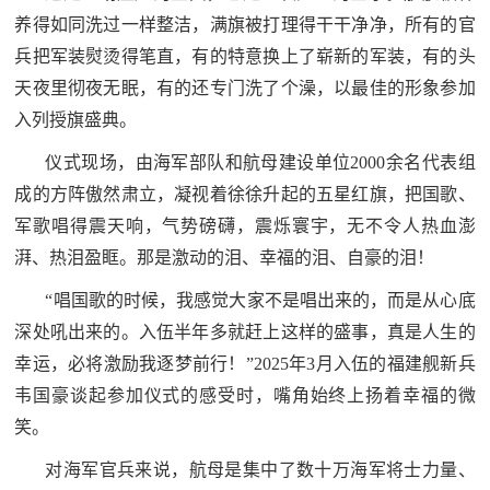
养得如同洗过一样整洁，满旗被打理得干干净净，所有的官
兵把军装熨烫得笔直，有的特意换上了崭新的军装，有的头
天夜里彻夜无眠，有的还专门洗了个澡，以最佳的形象参加
入列授旗盛典。
仪式现场，由海军部队和航母建设单位2000余名代表组
成的方阵傲然肃立，凝视着徐徐升起的五星红旗，把国歌、
军歌唱得震天响，气势磅礴，震烁寰宇，无不令人热血澎
湃、热泪盈眶。那是激动的泪、幸福的泪、自豪的泪！
“唱国歌的时候，我感觉大家不是唱出来的，而是从心底
深处吼出来的。入伍半年多就赶上这样的盛事，真是人生的
幸运，必将激励我逐梦前行！”2025年3月入伍的福建舰新兵
韦国豪谈起参加仪式的感受时，嘴角始终上扬着幸福的微
笑。
对海军官兵来说，航母是集中了数十万海军将士力量、