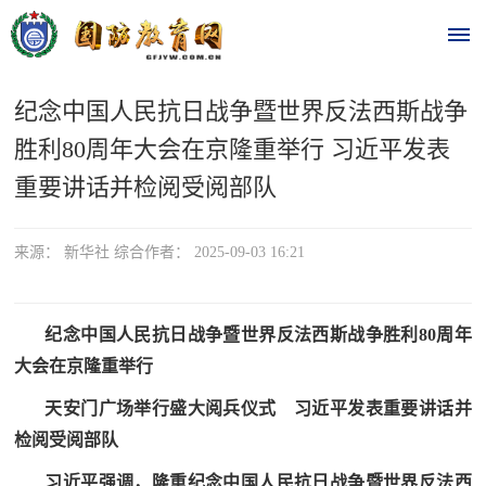
纪念中国人民抗日战争暨世界反法西斯战争
首
胜利80周年大会在京隆重举行 习近平发表
页
重要讲话并检阅受阅部队
时
来源： 新华社 综合作者： 2025-09-03 16:21
政
要
纪念中国人民抗日战争暨世界反法西斯战争胜利80周年
闻
大会在京隆重举行
时
热
天安门广场举行盛大阅兵仪式
习近平发表重要讲话并
政
点
检阅受阅部队
要
闻
习近平强调，隆重纪念中国人民抗日战争暨世界反法西