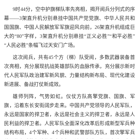
9时44分，空中护旗梯队率先亮相，揭开阅兵分列式的序
幕——3架直升机分别悬挂中国共产党党旗、中华人民共和
国国旗、中国人民解放军军旗迎风向前，26架直升机组成巨
大的“80”字样，3架直升机分别悬挂“正义必胜”“和平必胜”
“人民必胜”条幅飞过天安门广场。
这次阅兵，共有45个方（梯）队受阅，多数武器装备首
次亮相，充分展现抗战英雄部队的血脉传承，充分展示新时
代人民军队政治建军新风貌、力量结构新布局、现代化建设
新进展、备战打仗新成效。
雄师列阵，气势如虹。仪仗方队高擎党旗、国旗、军
旗，沿着东长安街阔步走来。中国共产党领导的人民军队，
永远是国家的捍卫者，永远是社会主义的捍卫者，永远是人
民利益的捍卫者。人民军队全面深化改革后形成新型军兵种
结构布局，4个军种、4个兵种和武警部队方队，首次擎军兵