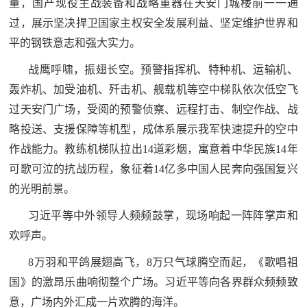
量，国产现役主战装备和战略重器在天安门城楼前一一通
过，展示坚决捍卫国家主权安全发展利益、坚定维护世界和
平的钢铁意志和强大实力。
战鹰呼啸，振翅长空。预警指挥机、特种机、运输机、
轰炸机、加受油机、歼击机、舰载机等空中梯队依次低空飞
过天安门广场，受阅的预警侦察、远程打击、制空作战、战
略投送、支援保障等机型，成体系展示我军快速提升的空中
作战能力。教练机梯队拉出14道彩烟，寓意着中华民族14年
可歌可泣的抗战历程，象征着14亿多中国人民奔向强国复兴
的光明前景。
习近平等中外领导人频频鼓掌，现场响起一阵阵掌声和
欢呼声。
8万羽和平鸽展翅高飞，8万只气球腾空而起，《歌唱祖
国》的激昂乐曲响彻整个广场。习近平等向各界群众频频致
意，广场内外汇成一片欢腾的海洋。