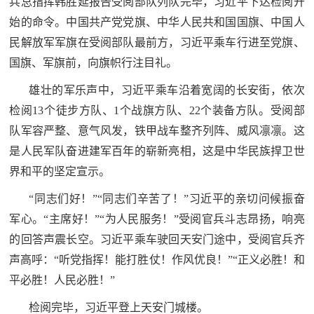
兵总指挥韩胜延报告受阅部队列队完毕，习近平下达检阅开
始的命令。中国共产党党旗、中华人民共和国国旗、中国人
民解放军军旗在受阅部队最前方，习近平乘车行进至党旗、
国旗、军旗前，向旗帜行注目礼。
雄壮的军乐声中，习近平乘车沿着宽阔的长安街，依次
检阅13个徒步方队、1个战旗方队、22个装备方队。受阅部
队军容严整、意气风发，铁甲战车整齐列阵、威风凛凛。这
是人民军队奋进建军百年的崭新亮相，这是中华民族捍卫世
界和平的坚定宣示。
“同志们好！”“同志们辛苦了！”习近平的亲切问候振奋
军心。“主席好！”“为人民服务！”受阅官兵斗志昂扬，响亮
的回答声震长空。习近平乘车驶回天安门途中，受阅官兵齐
声高呼：“听党指挥！能打胜仗！作风优良！”“正义必胜！和
平必胜！人民必胜！”
检阅完毕，习近平登上天安门城楼。