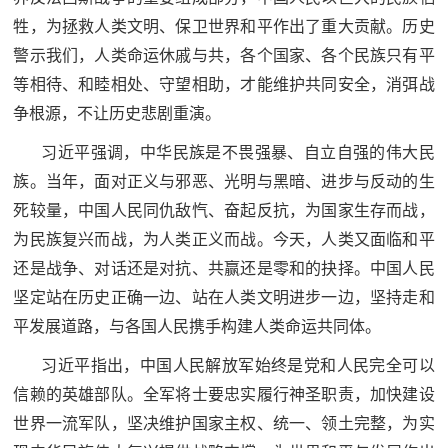
人
采
牲，为拯救人类文明、保卫世界和平作出了重大贡献。历史
警示我们，人类命运休戚与共，各个国家、各个民族只有平
服
等相待、和睦相处、守望相助，才能维护共同安全，消弭战
务
争根源，不让历史悲剧重演。
退
文
习近平强调，中华民族是不畏强暴、自立自强的伟大民
役
族。当年，面对正义与邪恶、光明与黑暗、进步与反动的生
化
军
死较量，中国人民同仇敌忾、奋起反抗，为国家生存而战，
人
国
为民族复兴而战，为人类正义而战。今天，人类又面临和平
服
还是战争、对话还是对抗、共赢还是零和的抉择。中国人民
防
务
坚定站在历史正确一边、站在人类文明进步一边，坚持走和
文
红
平发展道路，与各国人民携手构建人类命运共同体。
化
色
国
习近平指出，中国人民解放军始终是党和人民完全可以
防
信赖的英雄部队。全军将士要忠实履行神圣职责，加快建设
文
世界一流军队，坚决维护国家主权、统一、领土完整，为实
旅