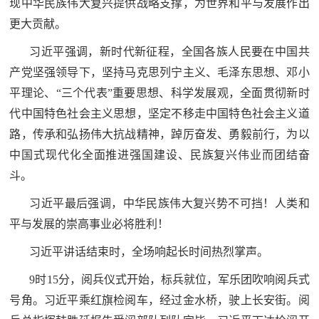
现中华民族伟大复兴提供战略支撑，为世界和平与发展作出
红
关
更大贡献。
色
习近平强调，新时代新征程，全国各族人民要在中国共
于
文
产党坚强领导下，坚持马克思列宁主义、毛泽东思想、邓小
旅
我
平理论、“三个代表”重要思想、科学发展观，全面贯彻新时
代中国特色社会主义思想，坚定不移走中国特色社会主义道
们
路，传承和弘扬伟大抗战精神，踔厉奋发、勇毅前行，为以
中国式现代化全面推进强国建设、民族复兴伟业而团结奋
斗。
习近平最后强调，中华民族伟大复兴势不可挡！人类和
平与发展的崇高事业必将胜利！
习近平讲话结束时，全场响起长时间热烈掌声。
9时15分，阅兵仪式开始，标兵就位，军乐团吹响阅兵式
号角。习近平乘红旗检阅车，经过金水桥，驶上长安街。阅