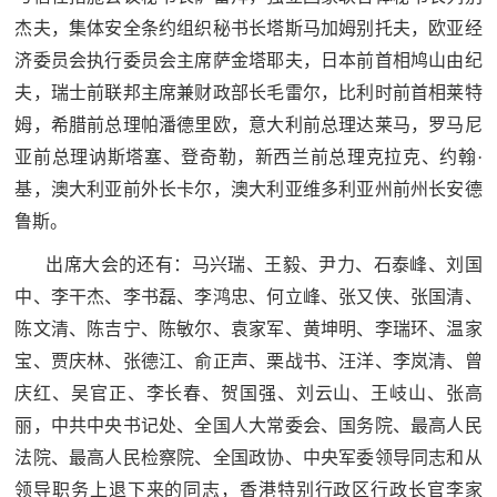
杰夫，集体安全条约组织秘书长塔斯马加姆别托夫，欧亚经
济委员会执行委员会主席萨金塔耶夫，日本前首相鸠山由纪
夫，瑞士前联邦主席兼财政部长毛雷尔，比利时前首相莱特
姆，希腊前总理帕潘德里欧，意大利前总理达莱马，罗马尼
亚前总理讷斯塔塞、登奇勒，新西兰前总理克拉克、约翰·
基，澳大利亚前外长卡尔，澳大利亚维多利亚州前州长安德
鲁斯。
出席大会的还有：马兴瑞、王毅、尹力、石泰峰、刘国
中、李干杰、李书磊、李鸿忠、何立峰、张又侠、张国清、
陈文清、陈吉宁、陈敏尔、袁家军、黄坤明、李瑞环、温家
宝、贾庆林、张德江、俞正声、栗战书、汪洋、李岚清、曾
庆红、吴官正、李长春、贺国强、刘云山、王岐山、张高
丽，中共中央书记处、全国人大常委会、国务院、最高人民
法院、最高人民检察院、全国政协、中央军委领导同志和从
领导职务上退下来的同志，香港特别行政区行政长官李家