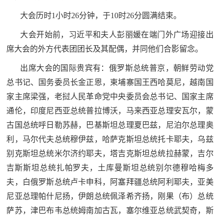
大会历时1小时26分钟，于10时26分圆满结束。
大会开始前，习近平和夫人彭丽媛在端门外广场迎接出
席大会的外方代表团团长及其配偶，并同他们合影留念。
出席大会的国际贵宾有：俄罗斯总统普京，朝鲜劳动党
总书记、国务委员长金正恩，柬埔寨国王西哈莫尼，越南国
家主席梁强，老挝人民革命党中央委员会总书记、国家主席
通伦，印度尼西亚总统普拉博沃，马来西亚总理安瓦尔，蒙
古国总统呼日勒苏赫，巴基斯坦总理夏巴兹，尼泊尔总理奥
利，马尔代夫总统穆伊兹，哈萨克斯坦总统托卡耶夫，乌兹
别克斯坦总统米尔济约耶夫，塔吉克斯坦总统拉赫蒙，吉尔
吉斯斯坦总统扎帕罗夫，土库曼斯坦总统别尔德穆哈梅多
夫，白俄罗斯总统卢卡申科，阿塞拜疆总统阿利耶夫，亚美
尼亚总理帕什尼扬，伊朗总统佩泽希齐扬，刚果（布）总统
萨苏，津巴布韦总统姆南加古瓦，塞尔维亚总统武契奇，斯