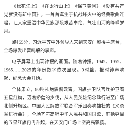
防
《松花江上》《在太行山上》《保卫黄河》《没有共产
民
动
党就没有新中国》，一首首诞生于抗战烽火中的经典歌曲连
员
唱，让大家重温中华民族那段艰苦卓绝、气壮山河的峥嵘岁
防
月。
空
8时55分，习近平等中外领导人来到天安门城楼主席台，
人
国
全场爆发出雷鸣般的掌声。
民
防
电子屏幕上出现钟摆的画面。随着钟摆，1945、1955、
防
1965……2025的年份数字依次显现。9时整，报时钟声响
空
智
起，纪念大会开始。
库
全体肃立，80响礼炮震彻云霄，国旗护卫队官兵护卫着
国
英
五星红旗，迈着矫健的步伐，从人民英雄纪念碑行进至广场
防
北侧升旗区。中国人民解放军联合军乐团奏响雄壮的《义勇
雄
智
军进行曲》，全场齐声高唱中华人民共和国国歌，鲜艳夺目
库
的五星红旗冉冉升起，在天安门广场上空高高飘扬。
模