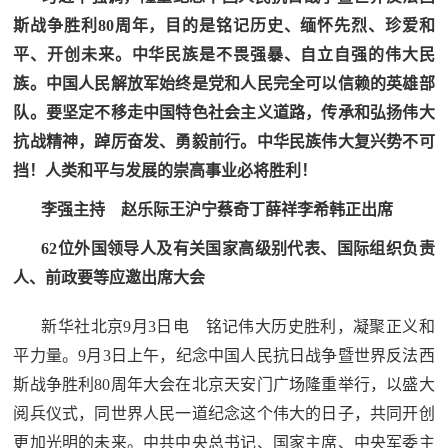
追
斯战争胜利80周年，目的是铭记历史、缅怀先烈、珍爱和
踪
平、开创未来。中华民族是不畏强暴、自立自强的伟大民
热
国
族。中国人民解放军始终是党和人民完全可以信赖的英雄部
点
队。要坚定不移走中国特色社会主义道路，传承和弘扬伟大
防
追
抗战精神，踔厉奋发、勇毅前行。中华民族伟大复兴势不可
踪
挡！人类和平与发展的崇高事业必将胜利！
法
李强主持 赵乐际王沪宁蔡奇丁薛祥李希韩正出席
规
国
62位外国领导人及有关国家高级别代表、国际组织负责
国
防
人、前政要等应邀出席大会
防
法
新华社北京9月3日电 铭记伟大历史胜利，凝聚正义和
规
知
平力量。9月3日上午，纪念中国人民抗日战争暨世界反法西
斯战争胜利80周年大会在北京天安门广场隆重举行，以盛大
识
阅兵仪式，同世界人民一道纪念这个伟大的日子，共同开创
国
全
更加光明的未来。中共中央总书记、国家主席、中央军委主
防