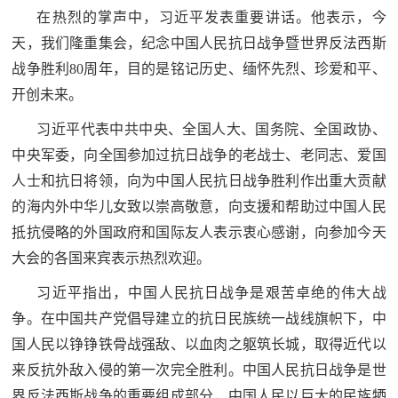
在热烈的掌声中，习近平发表重要讲话。他表示，今
范
天，我们隆重集会，纪念中国人民抗日战争暨世界反法西斯
英
退
战争胜利80周年，目的是铭记历史、缅怀先烈、珍爱和平、
雄
役
开创未来。
模
范
习近平代表中共中央、全国人大、国务院、全国政协、
军
中央军委，向全国参加过抗日战争的老战士、老同志、爱国
人
人士和抗日将领，向为中国人民抗日战争胜利作出重大贡献
的海内外中华儿女致以崇高敬意，向支援和帮助过中国人民
风
抵抗侵略的外国政府和国际友人表示衷心感谢，向参加今天
采
大会的各国来宾表示热烈欢迎。
退
退
习近平指出，中国人民抗日战争是艰苦卓绝的伟大战
役
争。在中国共产党倡导建立的抗日民族统一战线旗帜下，中
役
军
国人民以铮铮铁骨战强敌、以血肉之躯筑长城，取得近代以
人
军
来反抗外敌入侵的第一次完全胜利。中国人民抗日战争是世
风
界反法西斯战争的重要组成部分，中国人民以巨大的民族牺