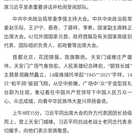
民
席习近平发表重要讲话并检阅受阅部队。
知
识
中共中央政治局常委李强主持大会。中共中央政治局常
国
委赵乐际、王沪宁、蔡奇、丁薛祥、李希，国家副主席韩正
防
出席大会。62位外国国家元首、政府首脑及有关国家高级别
全
子
代表、国际组织负责人、前政要等出席大会。
民
首都北京，花团锦簇，旌旗飘扬。天安门城楼庄严雄
弟
国
伟，天安门广场气象恢宏。人民英雄纪念碑前，“钢铁长城”
防
兵
主题景观巍然矗立，14座烽燧托举起“1945”“2025”字样，14
子
国
只“和平鸽”振翅飞翔。从空中俯瞰，广场中“众”字造型观礼
弟
台蔚为壮观，象征着在中国共产党领导下中国人民万众一
防
兵
心、众志成城，向着中华民族伟大复兴昂扬奋进。
动
上午8时35分，习近平同出席大会的外方代表团团长拾级
而上，登上天安门城楼。习近平同抗战老战士老同志代表亲
员
切握手，向他们表示崇高敬意。
国
人