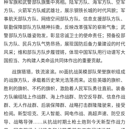
种军旗和武警部队旗集中亮相。陆军方队、海军方队、空军
方队、火箭军方队威武雄壮，展示钢铁长城的时代风貌；军
事航天部队方队、网络空间部队方队、信息支援部队方队、
联勤保障部队方队精神抖擞，反映改革强军的崭新气象；武
警部队方队雄姿勃发，彰显忠诚卫士的使命责任；预备役部
队方队、民兵方队气势昂扬，展现国防后备力量建设的时代
风采；维和部队方队步履铿锵，体现中国军队用行动谱写大
国担当、为构建人类命运共同体作出的重要贡献。
战旗猎猎，铁流滚滚。80面抗战英模部队荣誉旗帜组成
的战旗方队，承载着历史荣光浩荡而来。这些英雄的旗帜、
胜利的旗帜、不朽的旗帜，激励着人民军队勇往直前。装备
方队编组陆上作战群、海上作战群、防空反导群、信息作战
群、无人作战群、后装保障群、战略打击群隆隆驶来，接受
检阅。新型坦克、无人智能、网电作战、高超声速、防空反
导、战略导弹……从抗战时期土枪土炮到今天新型作战力