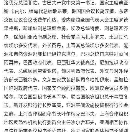
洛伐克总理菲佐，古巴共产党中央第一书记、国家主席迪亚
斯-卡内尔，缅甸代总统敏昂莱，韩国国会议长禹元植，东帝
汶国民议会议长费尔南达，委内瑞拉全国代表大会主席罗德
里格斯，新加坡副总理颜金勇，埃及总统特使、副总理瓦齐
尔，保加利亚政府副总理、社会党主席扎菲罗夫，土耳其总
统埃尔多安代表、外长费丹，土耳其总统埃尔多安代表、能
源和自然资源部部长巴伊拉克塔尔，巴西总统首席特别顾问
阿莫林，巴西政府代表、巴西驻华大使高望，尼加拉瓜政府
代表、总统顾问劳雷亚诺，匈牙利政府代表、外交与对外经
济部长西雅尔多，文莱皇家武装部队司令哈扎伊米，孟加拉
国临时政府代表、国家安全顾问拉赫曼，欧洲议会议员多斯
塔尔，联合国副秘书长李军华，联合国粮农组织总干事屈冬
玉，新开发银行行长罗塞芙，亚洲基础设施投资银行行长金
立群，上海合作组织秘书长叶尔梅克巴耶夫，上海合作组织
地区反恐怖机构执行委员会主任沙尔舍耶夫，亚洲相互协作
与信任措施会议秘书长萨雷拜，独立国家联合体秘书长列别