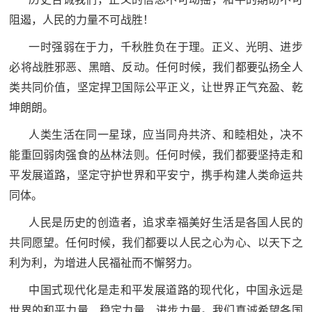
民
知
阻遏，人民的力量不可战胜！
识
一时强弱在于力，千秋胜负在于理。正义、光明、进步
国
必将战胜邪恶、黑暗、反动。任何时候，我们都要弘扬全人
防
类共同价值，坚定捍卫国际公平正义，让世界正气充盈、乾
全
子
坤朗朗。
民
弟
人类生活在同一星球，应当同舟共济、和睦相处，决不
国
能重回弱肉强食的丛林法则。任何时候，我们都要坚持走和
防
兵
平发展道路，坚定守护世界和平安宁，携手构建人类命运共
子
国
同体。
弟
防
人民是历史的创造者，追求幸福美好生活是各国人民的
兵
共同愿望。任何时候，我们都要以人民之心为心、以天下之
动
利为利，为增进人民福祉而不懈努力。
员
中国式现代化是走和平发展道路的现代化，中国永远是
国
人
世界的和平力量、稳定力量、进步力量。我们真诚希望各国