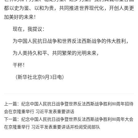
防
都以史为鉴、以和为贵，共同推进世界现代化，开创人类更
民
动
加美好的未来！
员
防
现在，我提议：
空
为中国人民抗日战争和世界反法西斯战争的伟大胜利，
人
国
为人类持久和平、共同繁荣的光明未来，
民
干杯！
防
防
空
（新华社北京9月3日电）
智
库
国
英
上一篇：纪念中国人民抗日战争暨世界反法西斯战争胜利80周年招待
防
会在京隆重举行 习近平发表重要讲话
雄
智
下一篇：纪念中国人民抗日战争暨世界反法西斯战争胜利80周年大会
在京隆重举行 习近平发表重要讲话并检阅受阅部队
库
模