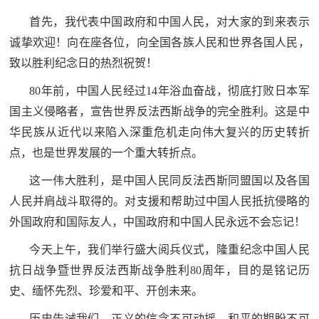
追
首先，我代表中国政府和中国人民，对大家的到来表示
踪
诚挚欢迎！向在座各位，向全国各族人民和世界各国人民，
热
国
致以胜利纪念日的热烈祝贺！
点
80年前，中国人民经过14年浴血奋战，彻底打败日本军
防
追
国主义侵略者，宣告世界反法西斯战争的完全胜利。这是中
踪
法
华民族从近代以来陷入深重危机走向伟大复兴的历史转折
点，也是世界发展的一个重大转折点。
规
国
国
这一伟大胜利，是中国人民同反法西斯同盟国以及各国
防
人民并肩战斗取得的。对支援和帮助过中国人民抵抗侵略的
防
法
外国政府和国际友人，中国政府和中国人民永远不会忘记！
规
知
今天上午，我们举行盛大阅兵仪式，隆重纪念中国人民
抗日战争暨世界反法西斯战争胜利80周年，目的是铭记历
识
史、缅怀先烈、珍爱和平、开创未来。
国
全
防
历史告诫我们，正义的信念不可动摇，和平的期盼不可