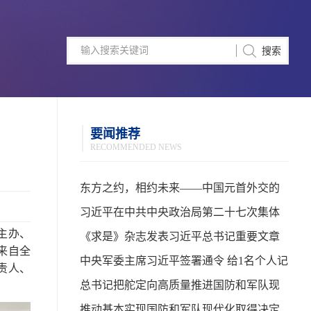
要闻推荐
RECOMMENDED NEWS
东方之约，相约未来——中国元首外交的
世界情怀与大国气派
习近平在中共中央政治局第二十七次集体
主办、
学习时强调 强化政治引领 深化创新发展 高
《求是》杂志发表习近平总书记重要文章
来自全
质量推进国防和军队现代化
中央军委主席习近平签署通令 给1名个人记
责人、
功
总书记把舵定向高质量推进国防和军队现
代化
推动基本实现国防和军队现代化取得决定