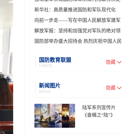
性进展——学习贯彻习主席在中共中央政
新华社：高质量推进国防和军队现代化
治局第二十七次集体学习时的重要讲话
向前一步走——写在中国人民解放军建军
99周年之际
解放军报：坚持和加强党对军队的绝对领
导 高质量推进国防和军队现代化
国防部举办盛大招待会 热烈庆祝中国人民
解放军建军99周年
国防教育联盟
隐藏
VIDEOS
新闻图片
隐藏
IMAGE
陆军系列宣传片
《奋楫之“陆”》