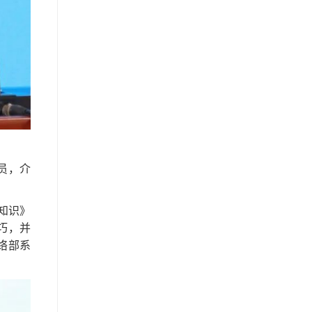
员，介
知识》
巧，并
络部系