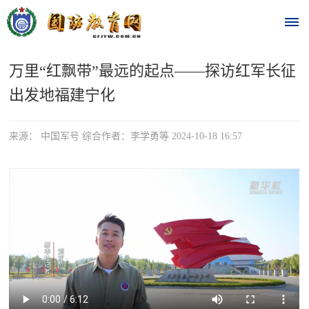
万里“红飘带”最远的起点——探访红军长征
首
出发地福建宁化
页
时
来源： 中国军号 综合作者：李学勇等 2024-10-18 16:57
政
要
闻
时
热
政
点
要
闻