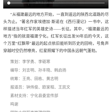
追
踪
“从福建最远的地方开始，一直到遥远的陕西北道路的尽
热
国
头为止。”著名作家埃德加·斯诺在《西行漫记》一书中，这
点
样描述当年红军的英雄史诗——长征。其中，“福建最远的
防
追
地方”指的就是福建宁化。红军长征出发90年后的今天，这
踪
个万里“红飘带”最远的起点依旧能听到历史的回响，号角声
法
穿越时空仍然嘹亮，红星照耀下的中国永远朝气蓬勃。
规
国
策划：李学勇、李砺寒
国
防
编导：刘言明、孙丰晓、韩启扬
防
法
统筹：王亮、田栋、黄志明
规
知
报道员：钟炜俊、欧家程、王凯文
素材支持：宁化县委宣传部
识
国
鸣谢
全
防