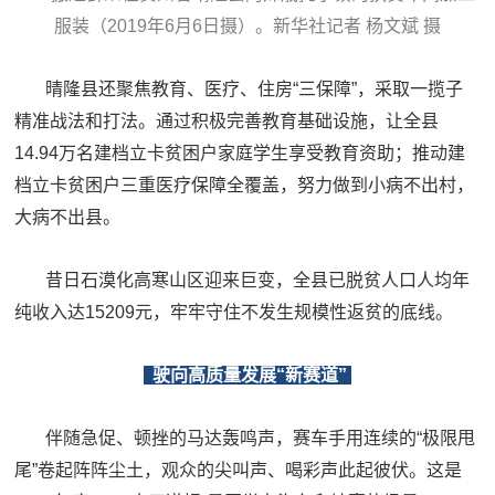
服装（2019年6月6日摄）。新华社记者 杨文斌 摄
晴隆县还聚焦教育、医疗、住房“三保障”，采取一揽子
精准战法和打法。通过积极完善教育基础设施，让全县
14.94万名建档立卡贫困户家庭学生享受教育资助；推动建
档立卡贫困户三重医疗保障全覆盖，努力做到小病不出村，
大病不出县。
昔日石漠化高寒山区迎来巨变，全县已脱贫人口人均年
纯收入达15209元，牢牢守住不发生规模性返贫的底线。
驶向高质量发展“新赛道”
伴随急促、顿挫的马达轰鸣声，赛车手用连续的“极限甩
尾”卷起阵阵尘土，观众的尖叫声、喝彩声此起彼伏。这是