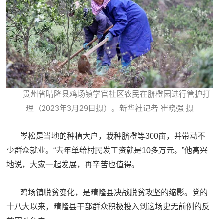
红
关
色
于
文
旅
我
们
贵州省晴隆县鸡场镇学官社区农民在脐橙园进行管护打
理（2023年3月29日摄）。新华社记者 崔晓强 摄
岑松是当地的种植大户，栽种脐橙等300亩，并带动不
少群众就业。“去年单给村民发工资就是10多万元。”他高兴
地说，大家一起发展，再辛苦也值得。
鸡场镇脱贫变化，是晴隆县决战脱贫攻坚的缩影。党的
十八大以来，晴隆县干部群众积极投入到这场史无前例的反