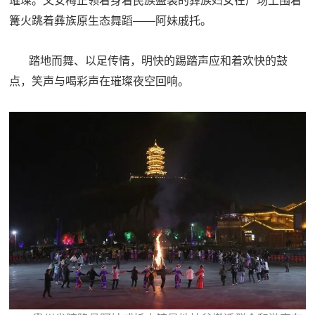
璀璨。文安梅正领着身着民族盛装的彝族妇女在广场上围着
篝火跳着彝族原生态舞蹈——阿妹戚托。
踏地而舞、以足传情，明快的踢踏声应和着欢快的鼓
点，笑声与喝彩声在璀璨夜空回响。