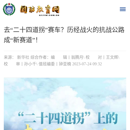
去“二十四道拐”赛车？历经战火的抗战公路
首
成“新赛道”！
页
时
来源： 新华社 综合作者：编 辑丨翁腾月\ 校 对丨王文辉\
校 审丨孙小千\ 值班编委丨钟亚楠 2023-07-24 09:32
政
要
闻
时
热
政
点
要
闻