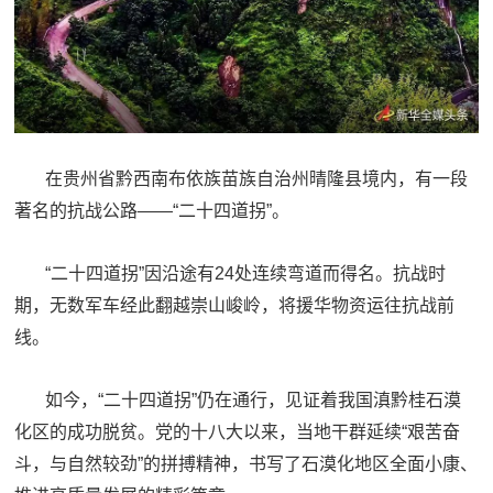
民
知
识
国
防
全
子
在贵州省黔西南布依族苗族自治州晴隆县境内，有一段
民
著名的抗战公路——“二十四道拐”。
弟
国
防
兵
“二十四道拐”因沿途有24处连续弯道而得名。抗战时
子
国
期，无数军车经此翻越崇山峻岭，将援华物资运往抗战前
弟
线。
防
兵
如今，“二十四道拐”仍在通行，见证着我国滇黔桂石漠
动
化区的成功脱贫。党的十八大以来，当地干群延续“艰苦奋
员
斗，与自然较劲”的拼搏精神，书写了石漠化地区全面小康、
国
人