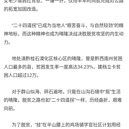
女老少靠肩扛背驮、一锤一钎，仅用半年时间就完成对公路
范
的拓宽加固改造。
英
退
雄
“二十四道拐”已成为当地人“艰苦奋斗，与自然较劲”的精
役
模
神地标，而这种精神也成为晴隆决战决胜脱贫攻坚的内生动
范
力。
军
人
地处滇黔桂石漠化区核心区的晴隆，曾是黔西南州贫困
人口最多的县，贫困发生率一度高达34.23%，建档立卡贫
风
困人口超过12万。
采
退
对于群山似海、碎石遍地，只能在山沟石缝中“抠”生活
退
役
的晴隆，脱贫之路也如“二十四道拐”一样，历经曲折，艰难
役
军
向前。
人
军
风
为了脱贫，“挂”在半山腰上的鸡场镇学官社区计划用经