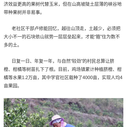
人
济效益更高的果树代替玉米，但在山高坡陡土层薄的峡谷地
采
带种果树并非易事。
服
老社区干部卢修能回忆，越往山顶走，土越少，必须把
务
退
大小不一的石块依山就势一层层垒起来，才能“箍”住为数不
文
役
多的土。
化
军
日复一日、年复一年，与自然“较劲”的村民总算让脐
人
国
橙、柑橘等树苗扎下了根。目前，鸡场镇累计种植脐橙、柑
服
橘等水果1.2万亩，其中学官社区栽种了4000亩，实现人均4
防
务
文
亩果园。
红
化
色
国
防
文
旅