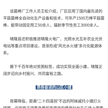
该菌棒厂工作人员王松介绍，厂区应用了国内最先进的
平菇菌棒全自动化生产设备和技术，可年产1500万棒平菇菌
棒，能带动固定用工50余人，辐射季节性务工3000余人。
晴隆县还积极推进晴隆火电厂、光照水光互补农业光伏
电站等重点项目建设，逐渐形成“风光水火储”多元化能源体
系。
撕下千百年绝对贫困标签，成功实现全面小康，晴隆正
阔步迈向乡村振兴、共同富裕之路。
昂扬奋进的山区小城
夜幕降临，距离“二十四道拐”不远的阿妹戚托小镇灯火