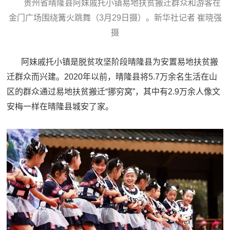
贵州省晴隆县阿妹戚托小镇易地扶贫搬迁群众和游客在
金门广场围绕篝火跳舞（3月29日摄）。新华社记者 崔晓强
摄
阿妹戚托小镇是脱贫攻坚阶段晴隆县为安置易地扶贫搬
迁群众而兴建。2020年以前，晴隆县将5.7万余名生活在山
区的群众通过易地扶贫搬迁“挪穷窝”，其中有2.9万余人像文
安梅一样在晴隆县城安了家。