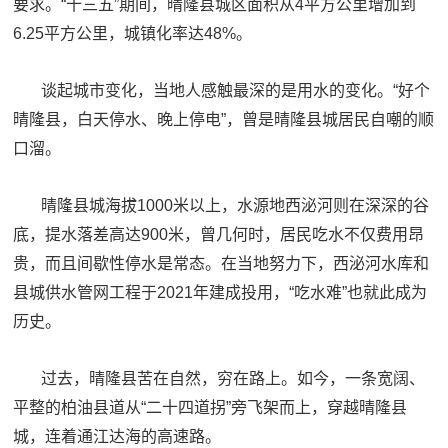
要求。“十三五”期间，晴隆县城区面积从4平方公里增加到
6.25平方公里，城镇化率达48%。
谈起城市变化，当地人感触最深的是用水的变化。“好个
晴隆县，白天停水、晚上停电”，曾是晴隆县城居民自嘲的顺
口溜。
晴隆县城海拔1000米以上，水源地西泌河则在深深的谷
底，提水落差高达900米，曾几何时，居民吃水不仅费用昂
贵，而且间歇性停水是常态。在当地努力下，西泌河水库和
县城供水管网工程于2021年建成投用，“吃水难”也就此成为
历史。
过去，晴隆县苦在自然，穷在路上。如今，一条宽阔、
平整的柏油县道从“二十四道拐”旁飞架而上，穿越晴隆县
城，连着通江达海的高速路。