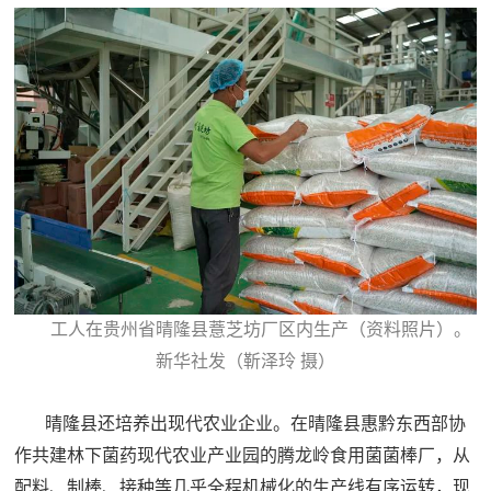
工人在贵州省晴隆县薏芝坊厂区内生产（资料照片）。
新华社发（靳泽玲 摄）
晴隆县还培养出现代农业企业。在晴隆县惠黔东西部协
作共建林下菌药现代农业产业园的腾龙岭食用菌菌棒厂，从
配料、制棒、接种等几乎全程机械化的生产线有序运转，现