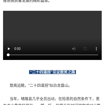
推进高质量发展的精彩篇章。
防
民
动
员
防
空
人
国
民
防
防
空
智
库
“二十四道拐”见证脱贫之路
国
英
防
登高远眺，“二十四道拐”似白龙盘山。
雄
智
库
当年，晴隆县几乎全员出动，在险恶的自然条件下，男
模