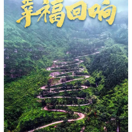
追
踪
热
国
点
防
追
踪
法
规
国
国
防
防
法
规
知
识
国
全
防