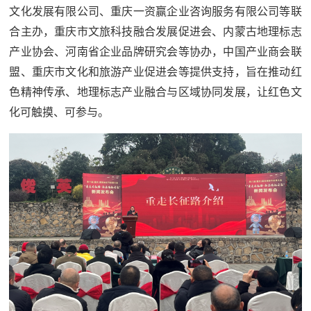
追
文化发展有限公司、重庆一资赢企业咨询服务有限公司等联
合主办，重庆市文旅科技融合发展促进会、内蒙古地理标志
踪
热
产业协会、河南省企业品牌研究会等协办，中国产业商会联
国
点
盟、重庆市文化和旅游产业促进会等提供支持，旨在推动红
防
色精神传承、地理标志产业融合与区域协同发展，让红色文
追
化可触摸、可参与。
踪
法
规
国
国
防
防
法
规
知
识
国
全
防