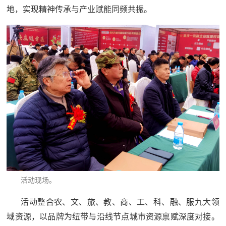
地，实现精神传承与产业赋能同频共振。
范
英
退
雄
役
模
范
军
人
风
采
退
退
役
活动现场。
役
军
活动整合农、文、旅、教、商、工、科、融、服九大领
人
军
域资源，以品牌为纽带与沿线节点城市资源禀赋深度对接。
风