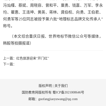
冯灿槿、蔡斌、周晓容、曾和平、粟勇、钱嘉、万军、李永
均、瞿惠、王连坤、黄英、蒋林、龚伯权、向勇、王伯君、
何勇军等
25位同志被
授予
第六批“地理标志品牌文化传承人”
称号。
（本文综合重庆日报、世界地标节微信公众号等媒体，
韩毅等拍摄报道）
上一篇：红色旅游迎来“开门红”
下一篇：
版权声明
|
关于我们
国防教育网版权所有
蜀ICP备2021008646号
邮箱：guofangjiaoyuwang@qq.com