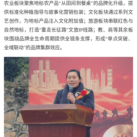
农业板块聚焦地标农产品“从田间到餐桌”的品牌化升级，提
人
采
供标准化种植指导与故事化营销包装；文化板块通过系列文
服
艺创作，为地标产品注入文化附加值；旅游板块串联红色与
自然地标，打造“重走长征路”文旅IP线路；教、商等其余板
务
块围绕品牌全生命周期提供全链条支撑，形成“单点突破、
退
文
全域联动”的品牌集群效应。
役
化
军
人
国
服
防
务
文
红
化
色
国
防
文
旅