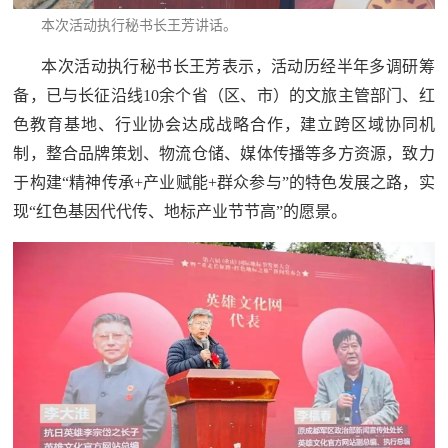
红
本次活动执行秘书长王芳
讲话。
关
色
本次活动执行秘书长王芳表示，活动历经半年多调研筹
于
文
备，已与长征沿线10余个省（区、市）的文旅主管部门、红
旅
我
色教育基地、行业协会达成战略合作，建立跨区域协同机
制，整合品牌策划、物流仓储、媒体传播等多方资源，致力
们
于构建“精神传承+产业赋能+群众参与”的特色发展之路，实
现“红色基因代代传、地标产业节节高”的愿景。