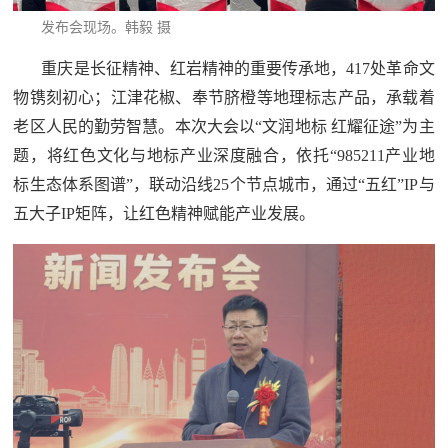
民
知
发布会现场。韩毅 摄
识
国
重庆是长征精神、红岩精神的重要传承地，417处革命文
物镌刻初心；江津花椒、奉节脐橙等地理标志产品，承载着
防
老区人民的勤劳智慧。本次大会以“文润地标 红耀征途”为主
全
子
题，将红色文化与地标产业深度融合，依托“985211产业地
民
标生态体系图谱”，联动沿线25个节点城市，通过“五红”IP与
弟
国
五大子IP矩阵，让红色精神赋能产业发展。
防
兵
子
国
弟
防
兵
动
员
国
人