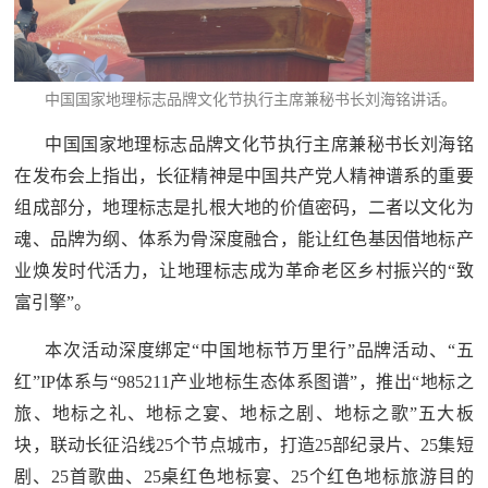
防
民
动
员
防
中国国家地理标志品牌文化节执行主席兼秘书长刘海铭讲话。
空
中国国家地理标志品牌文化节执行主席兼秘书长刘海铭
人
在发布会上指出，长征精神是中国共产党人精神谱系的重要
国
民
组成部分，地理标志是扎根大地的价值密码，二者以文化为
防
防
魂、品牌为纲、体系为骨深度融合，能让红色基因借地标产
空
业焕发时代活力，让地理标志成为革命老区乡村振兴的“致
智
富引擎”。
库
本次活动深度绑定“中国地标节万里行”品牌活动、“五
国
英
红”IP体系与“985211产业地标生态体系图谱”，推出“地标之
防
旅、地标之礼、地标之宴、地标之剧、地标之歌”五大板
雄
智
块，联动长征沿线25个节点城市，打造25部纪录片、25集短
库
模
剧、25首歌曲、25桌红色地标宴、25个红色地标旅游目的