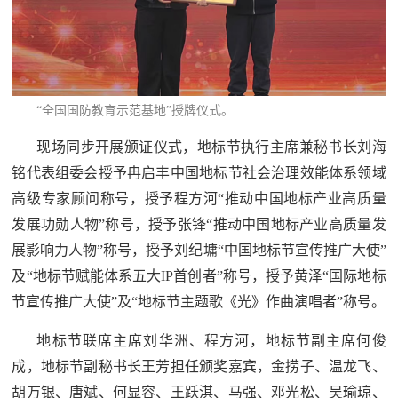
“全国国防教育示范基地”授牌仪式。
现场同步开展颁证仪式，地标节执行主席兼秘书长刘海
铭代表组委会授予冉启丰中国地标节社会治理效能体系领域
高级专家顾问称号，授予程方河“推动中国地标产业高质量
发展功勋人物”称号，授予张锋“推动中国地标产业高质量发
展影响力人物”称号，授予刘纪墉“中国地标节宣传推广大使”
及“地标节赋能体系五大IP首创者”称号，授予黄泽“国际地标
节宣传推广大使”及“地标节主题歌《光》作曲演唱者”称号。
地标节联席主席刘华洲、程方河，地标节副主席何俊
成，地标节副秘书长王芳担任颁奖嘉宾，金捞子、温龙飞、
胡万银、唐斌、何显容、王跃淇、马强、邓光松、吴瑜琼、