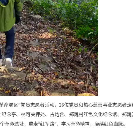
进革命老区”党员志愿者活动，26位党员和热心慈善事业志愿者走
士纪念亭、林可关押处、古炮台、郑魏村红色文化纪念馆、郑魏
个革命遗址，重走“红军路”，学习革命精神，庚续红色血脉。