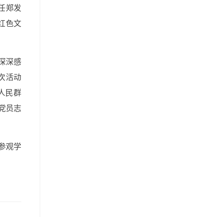
任郑发
红色文
深深感
次活动
人民群
党员志
参观学