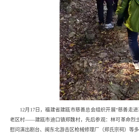
12月17日，福建省建瓯市慈善总会组织开展“慈善走
老区村——建瓯市迪口镇郑魏村，先后参观：林可革命烈
慰问演出剧台、闽东北游击区枪械修理厂（郑氏宗祠）等多