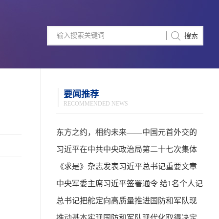
要闻推荐
RECOMMENDED NEWS
东方之约，相约未来——中国元首外交的
世界情怀与大国气派
习近平在中共中央政治局第二十七次集体
学习时强调 强化政治引领 深化创新发展 高
《求是》杂志发表习近平总书记重要文章
质量推进国防和军队现代化
中央军委主席习近平签署通令 给1名个人记
功
总书记把舵定向高质量推进国防和军队现
代化
推动基本实现国防和军队现代化取得决定