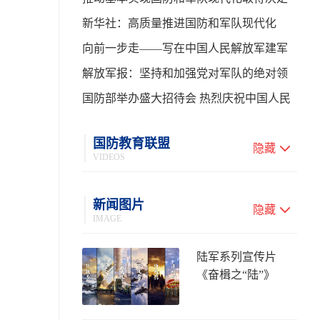
性进展——学习贯彻习主席在中共中央政
新华社：高质量推进国防和军队现代化
治局第二十七次集体学习时的重要讲话
向前一步走——写在中国人民解放军建军
99周年之际
解放军报：坚持和加强党对军队的绝对领
导 高质量推进国防和军队现代化
国防部举办盛大招待会 热烈庆祝中国人民
解放军建军99周年
国防教育联盟
隐藏
VIDEOS
新闻图片
隐藏
IMAGE
陆军系列宣传片
《奋楫之“陆”》