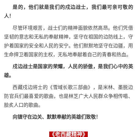
民
是的，他们就是我们的戍边战士，我们最可亲可敬的
知
人！
识
国
尽管环境艰苦，战士们的精神面貌依然高昂。他们凭借
防
坚韧的意志和无私的奉献精神，坚守在祖国的边防线上，守
全
子
护着国家的安全和人民的安宁。他们默默地坚守在边疆，用
民
生命捍卫着国家的主权，无私地奉献着自己的青春和热血。
弟
国
戍边战士是国家的荣耀，人民的骄傲，是我们心中的英
防
兵
雄。
子
国
西藏戍边将士的《雪域长歌三部曲》，是米林、墨脱边
弟
防官兵们最喜爱的歌曲，也是林芝广大人民群众争相传唱、
防
兵
脍炙人口的歌曲。
动
向镇守在边关、默默奉献的英雄们致敬！
员
国
《老西藏精神》
人