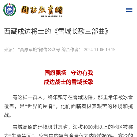
西藏戍边将士的《雪域长歌三部曲》
首
页
来源： “高原军旅”微信公众号 综合作者： 2024-11-06 19:15
时
政
国旗飘扬 守边有我
戍边战士的雪域长歌
要
有这样一群人，终年镇守在雪域边陲，那里常年被冰雪
闻
覆盖，是“世界的屋脊”，他们面临着极其艰苦的环境和挑
时
热
战。
政
点
要
雪域高原的环境极其恶劣，海拔4000米以上的地区被称
闻
为“生命禁区”，空气中的氧气含量仅为内地的60%。寒冷的