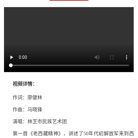
防
民
动
员
防
空
人
国
民
防
防
空
智
视频详情：
库
作词：廖健林
国
英
作曲：马晓锋
防
雄
智
演唱：林芝市民族艺术团
库
模
第一首《老西藏精神》，讲述了50年代初解放军来到西