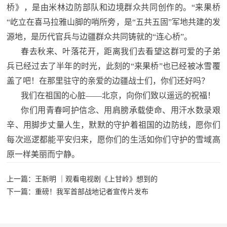
桥》，是由米林边防部队和边境群众共同创作的。“来果桥
“屹立在喜马拉雅山脚的哨所旁，是“五共五固”军地共建的发
源地，是历代官兵与边疆群众共同铸就的“连心桥”。
春去秋来、叶落花开，距离我们去看望这群可爱的子弟
兵已经过去了半年的时光，此刻的“来果桥”也已经被冰雪覆
盖了吧！在那里驻守的亲爱的边疆战士们，你们还好吗？
我们在祖国的心脏——北京，向你们致以遥远的祝福！
你们用青春呵护信念、用肩膀承载使命、用汗水数录艰
辛、用脚步丈量人生，默默的守护着祖国的边防线，愿你们
每次巡逻都能平安归来，愿你们的生活如你们守护的雪域高
原一样美丽而宁静。
上一篇：王新明 ｜观看电视剧《上甘岭》想到的
下一篇：重磅！我军首部战地记者宣传片发布