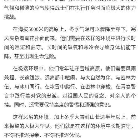
追
气候和稀薄的空气使得战士们在执行任务时面临极大的体力
踪
挑战。
热
国
在海拔5000米的高原上，冬季气温可以骤降至零下，寒
点
风夹杂着雪花扑面而来，他们需要在这样的环境中进行长时
防
追
间的巡逻和驻守‌。长时间的缺氧和寒冷会导致身体机能下
踪
法
降，甚至出现生命危险。
在极端环境中，他们常年驻守雪域高原，他们需要风雨
规
国
兼程、长途跋涉、远离都市喧闹，与大自然为伴、与密林为
国
防
伍、与冰川同行、在冰雪中爬行、在密林中穿梭、在青春誓
防
法
言中践行着对党的忠诚、对祖国人民的眷念、对亲人的牵
规
挂。同时，还需要保持高度的警惕和顽强的意识。
知
这样恶劣的环境，加上冬季大雪封山长达半年以上，前
识
来探望的人极为罕见。他们就是在这样的环境中长期驻守，
国
全
不得不推迟探亲，不得不推迟休假。
防