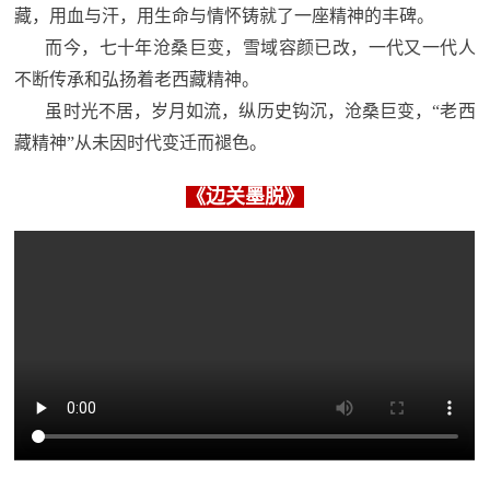
藏，用血与汗，用生命与情怀铸就了一座精神的丰碑。
范
而今，七十年沧桑巨变，雪域容颜已改，一代又一代人
英
退
不断传承和弘扬着老西藏精神。
雄
虽时光不居，岁月如流，纵历史钩沉，沧桑巨变，“老西
役
模
藏精神”从未因时代变迁而褪色。
范
军
《边关墨脱》
人
风
采
退
退
役
役
军
人
军
风