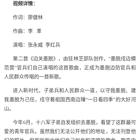
视频详情：
人
采
作词：廖健林
服
作曲：李 革
务
退
文
演唱：张永威 李红兵
役
化
第二首《边关墨脱》，由驻林芝部队创作，“墨脱戍边模
军
范营”官兵们自己演唱的这首歌曲，正成为墨脱边防官兵和
人
国
人民群众传唱的一首新歌。
服
防
务
进入新时代，子弟兵和人民群众一道，以守我墨脱、建
文
红
我墨脱为己任，戍守着祖国西南边陲“一日看四季”的大好河
化
山。
色
国
防
今年6月，十八军子弟自发组织去墨脱，看望了这群最可
文
爱的青年官兵。虽然我们无法公开他们的地址，无法刊登他
旅