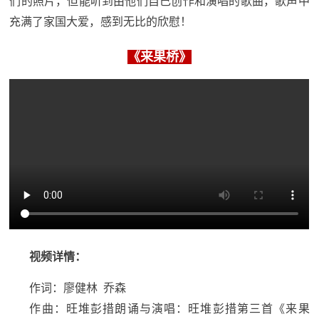
们的照片，但能听到由他们自己创作和演唱的歌曲，歌声中
红
充满了家国大爱，感到无比的欣慰！
关
色
于
《来果桥》
文
旅
我
们
视频详情：
作词：廖健林 乔森
作曲：旺堆彭措朗诵与演唱：旺堆彭措第三首《来果