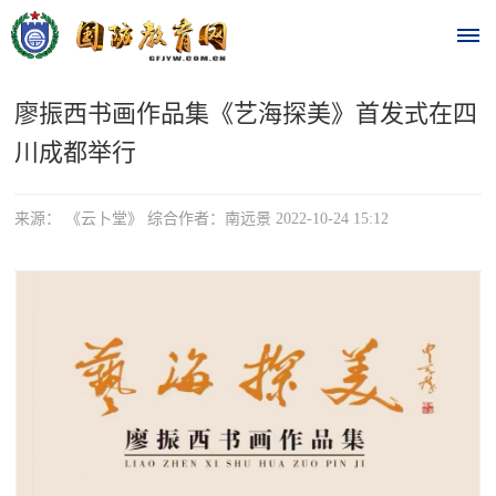
廖振西书画作品集《艺海探美》首发式在四
首
川成都举行
页
时
来源： 《云卜堂》 综合作者：南远景 2022-10-24 15:12
政
要
闻
时
热
政
点
要
闻