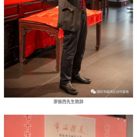
红
关
色
于
文
旅
我
们
廖振西先生致辞