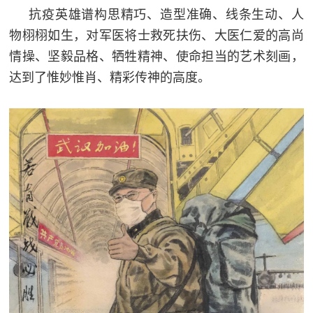
抗疫英雄谱构思精巧、造型准确、线条生动、人
物栩栩如生，对军医将士救死扶伤、大医仁爱的高尚
情操、坚毅品格、牺牲精神、使命担当的艺术刻画，
达到了惟妙惟肖、精彩传神的高度。