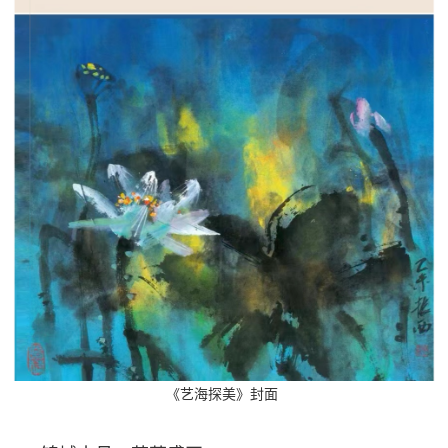
追
踪
热
国
点
防
追
踪
法
规
国
国
防
防
法
规
知
识
《艺海探美》封面
国
全
防