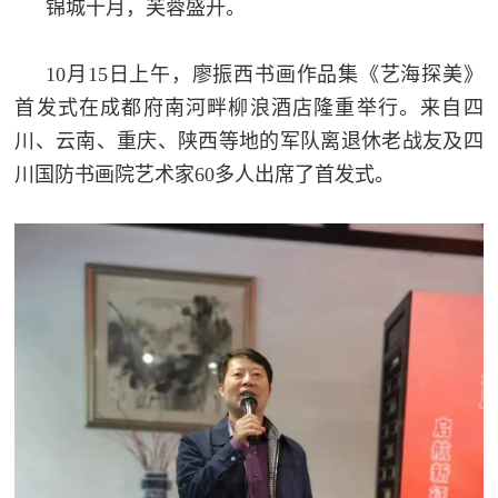
锦城十月，芙蓉盛开。
民
知
识
10月15日上午，廖振西书画作品集《艺海探美》
国
首发式在成都府南河畔柳浪酒店隆重举行。来自四
防
川、云南、重庆、陕西等地的军队离退休老战友及四
全
子
川国防书画院艺术家60多人出席了首发式。
民
弟
国
防
兵
子
国
弟
防
兵
动
员
国
人