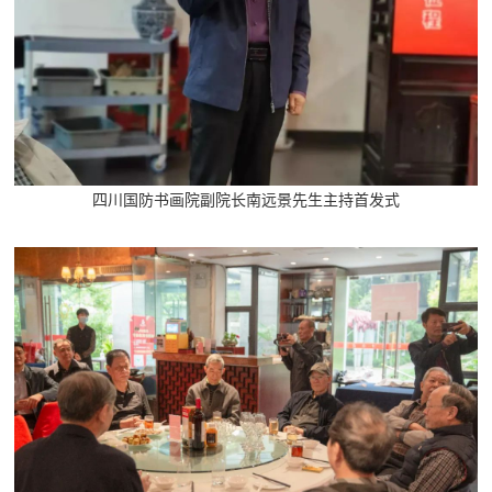
防
民
动
员
防
空
人
国
四川国防书画院副院长南远景先生主持首发式
民
防
防
空
智
库
国
英
防
雄
智
库
模