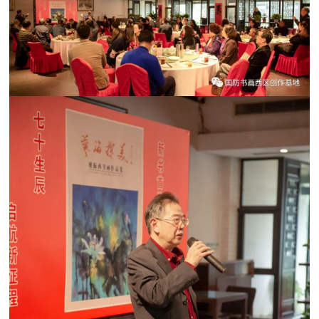
人
采
服
务
退
文
役
化
军
人
国
服
防
务
文
红
化
色
国
防
文
旅