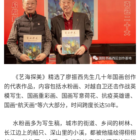
《艺海探美》精选了廖振西先生几十年国画创作
的代表作品，内容包括水粉画、对越自卫还击作战英
模写生、国画重彩画、国画写意荷花、抗疫英雄谱、
国画“航天画”等六大部分，时间跨度长达50年。
水粉画多为写生稿，城市的街道、乡间的树林、
长江边上的船只、深山里的小溪，都被他描绘得栩栩