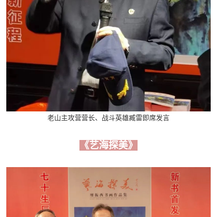
老山主攻营营长、战斗英雄臧雷即席发言
《艺海探美》