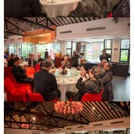
范
英
退
雄
役
模
范
军
人
风
采
退
退
役
役
军
人
军
风