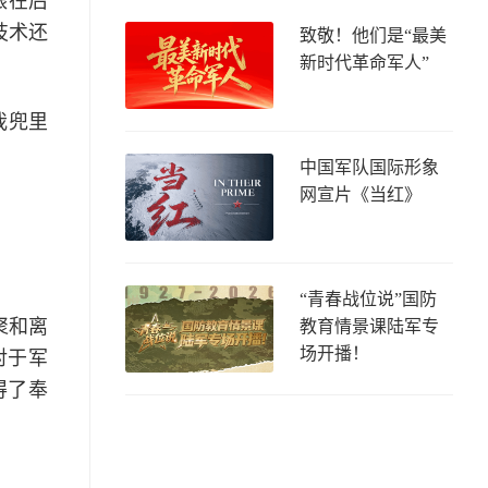
跟在后
技术还
致敬！他们是“最美
新时代革命军人”
我兜里
中国军队国际形象
网宣片《当红》
“青春战位说”国防
聚和离
教育情景课陆军专
场开播！
对于军
得了奉