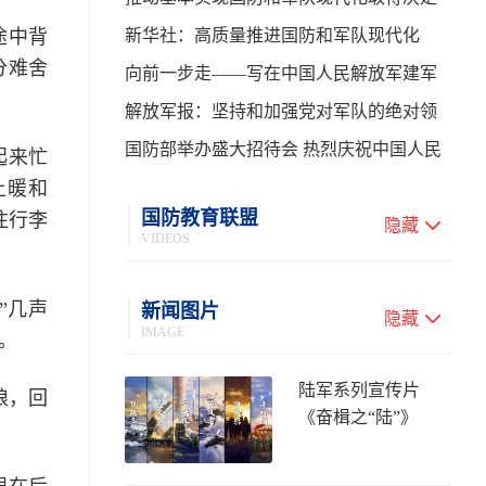
途中背
性进展——学习贯彻习主席在中共中央政
新华社：高质量推进国防和军队现代化
分难舍
治局第二十七次集体学习时的重要讲话
向前一步走——写在中国人民解放军建军
99周年之际
解放军报：坚持和加强党对军队的绝对领
导 高质量推进国防和军队现代化
国防部举办盛大招待会 热烈庆祝中国人民
起来忙
上暖和
解放军建军99周年
国防教育联盟
往行李
隐藏
VIDEOS
”几声
新闻图片
隐藏
IMAGE
。
陆军系列宣传片
娘，回
《奋楫之“陆”》