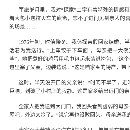
军旅岁月里，我对“探家”二字有着特殊的情感
着大包小包挤火车的疲惫，忘不了进门见到亲人的
的场景……
1976年初，时值隆冬。我休探亲假回家结婚
活着为我送行。“上车饺子下车面”，母亲把一大
些”，她把煮好的鸡蛋用毛巾包起来装进挎包，“这
包里塞了又塞，边装边说：“这是咱家乡的特产，带
这时，半天没开口的父亲说：“时间不早了，走吧
巨响，划破了小村庄的寂静。这是家乡给出远门的亲
全家人把我送到大门口，我回头看到虚弱的母亲
屋吧，外边太冷了。”说完再也没敢回头。母亲送我