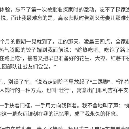
和体验，忘不了第一次被批准探家时的激动，忘不了探家
喜悦，而让我最难忘的是，离家归队时告别父母妻儿那难
，半个月的假期一晃就到了。走的那天，凌晨三四点，全家
碗热气腾腾的饺子端到我面前说：“趁热吃吧，吃饱了路
个在路上吃”，接着又把早已准备好的花生、大枣、红薯干
上回部队让战友们尝尝。”
，别误了车。”说着走到院子里放起了“二踢脚”。“砰啪
人饯行的一种方式，也叫“壮行”，寓意出门顺利吉祥平安
一手扶着门框，一手用力向我挥着。我不舍地叫了声：“
的这一幕永远镶刻在我的记忆里，成了我永久的怀念。