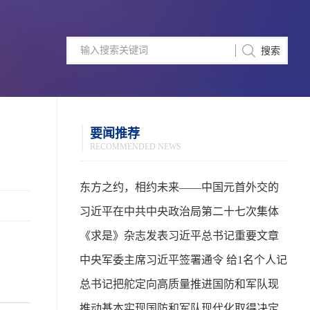
要闻推荐
RECOMMENDED NEWS
东方之约，相约未来——中国元首外交的
世界情怀与大国气派
习近平在中共中央政治局第二十七次集体
学习时强调 强化政治引领 深化创新发展 高
《求是》杂志发表习近平总书记重要文章
质量推进国防和军队现代化
中央军委主席习近平签署通令 给1名个人记
功
总书记把舵定向高质量推进国防和军队现
代化
推动基本实现国防和军队现代化取得决定