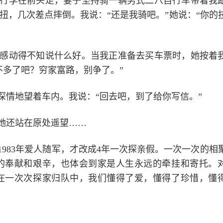
着行李在前头走，妻子坚持骑一辆男式二八自行车带着我
扭，几次差点摔倒。我说：“还是我骑吧。”她说：“你的
感动得不知说什么好。当我正准备去买车票时，她按着
不多了吧？穷家富路，别争了。”
深情地望着车内。我说：“回去吧，到了给你写信。”
她还站在原处遥望……
983年爱人随军，才改成4年一次探亲假。一次一次的相
的奉献和艰辛，也体会到家是人生永远的牵挂和寄托。
在一次次探家归队中，我们懂得了爱，懂得了珍惜，懂