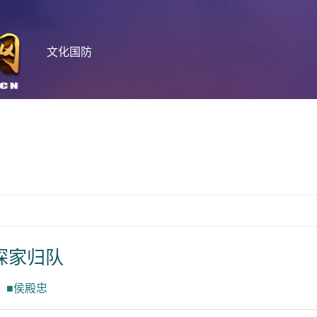
文化国防
探家归队
■侯殿忠