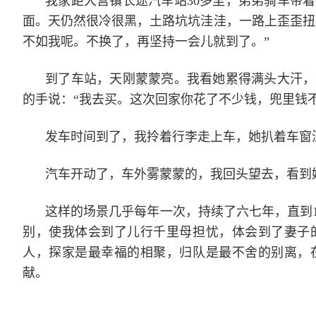
我家距大营镇长途汽车站30多里，弟弟骑车带
面。天仍然很冷很黑，土路坑坑洼洼，一路上歪歪扭
不如我呢。不换了，再坚持一会儿就到了。”
到了车站，天刚蒙蒙亮。我看她累得满头大汗，
的手说：“我去买。这次回家你花了不少钱，兜里钱
发车时间到了，我拎着行李走上车，她扒着车窗
汽车开动了，车外雾蒙蒙的，我回头望去，看到
这样的场景几乎每年一次，持续了六七年，直到1
别，使我体会到了儿行千里母担忧，体会到了妻子
人，探家是最幸福的相聚，归队是最不舍的别离，
献。