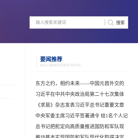
要闻推荐
RECOMMENDED NEWS
东方之约，相约未来——中国元首外交的
世界情怀与大国气派
习近平在中共中央政治局第二十七次集体
学习时强调 强化政治引领 深化创新发展 高
《求是》杂志发表习近平总书记重要文章
质量推进国防和军队现代化
中央军委主席习近平签署通令 给1名个人记
功
总书记把舵定向高质量推进国防和军队现
代化
推动基本实现国防和军队现代化取得决定