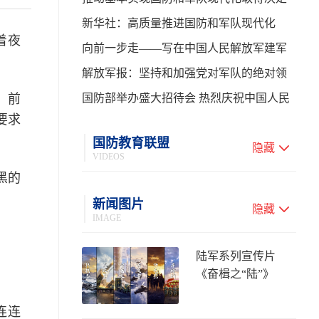
性进展——学习贯彻习主席在中共中央政
新华社：高质量推进国防和军队现代化
着夜
治局第二十七次集体学习时的重要讲话
向前一步走——写在中国人民解放军建军
99周年之际
解放军报：坚持和加强党对军队的绝对领
。前
导 高质量推进国防和军队现代化
国防部举办盛大招待会 热烈庆祝中国人民
要求
解放军建军99周年
国防教育联盟
隐藏
VIDEOS
黑的
新闻图片
隐藏
IMAGE
陆军系列宣传片
《奋楫之“陆”》
连连