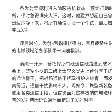
各发射架顺利进入隐蔽待机状态。预定行动
所，顿时急得满头大汗。这时，他猛然想起自己
迅速冷静下来，将所有通信手段一个个试，最后
完成发射。
凌晨时分，发射3营指挥帐篷内，官兵疲惫中
的电磁领域给各部队带来沉痛教训。
演练一开局，营指挥所有线通信线路遭到破坏
会上，蓝军小队的二级上士李义昊男上台分享干
的通信骨干，把战场通信干扰玩得炉火纯青。而发
离得近，通信干扰影响不大。现如今，换型新装
使用各类通信手段，但首次面对这样极端的电磁
有的发射架因延误通信而错过了发射时间。