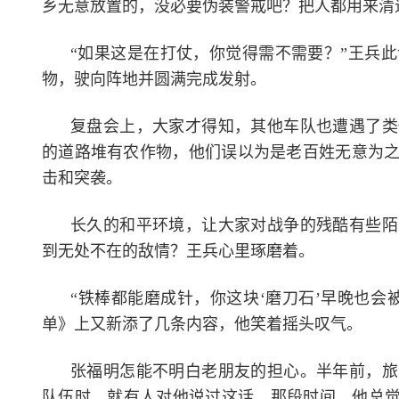
乡无意放置的，没必要伪装警戒吧？把人都用来清
“如果这是在打仗，你觉得需不需要？”王兵
物，驶向阵地并圆满完成发射。
复盘会上，大家才得知，其他车队也遭遇了类
的道路堆有农作物，他们误以为是老百姓无意为
击和突袭。
长久的和平环境，让大家对战争的残酷有些陌
到无处不在的敌情？王兵心里琢磨着。
“铁棒都能磨成针，你这块‘磨刀石’早晚也
单》上又新添了几条内容，他笑着摇头叹气。
张福明怎能不明白老朋友的担心。半年前，旅
队伍时，就有人对他说过这话。那段时间，他总觉