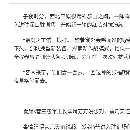
子夜时分，西北高原巍峨的群山之间，一阵阵
色进驻深山驻训场，开始新一轮的红蓝对抗演练。
“磨剑之工倍于锻打。”望着窗外轰鸣而过的
不久，部队换型新装备、探索新作战模式，恰似
全程参与驻训分队各项训练，力争在一次次对抗演
“客人来了，咱们会一会去。”回过神的张福
夜幕疾驰而去。
一
发射3营三级军士长李炯万万没想到，前几天
事情还得从几天前说起。发射3营进入驻训场