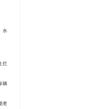
，水
土拦
车辆
是老