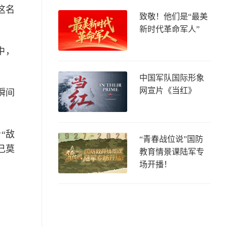
这名
致敬！他们是“最美
新时代革命军人”
中，
中国军队国际形象
网宣片《当红》
瞬间
“敌
“青春战位说”国防
己莫
教育情景课陆军专
场开播！