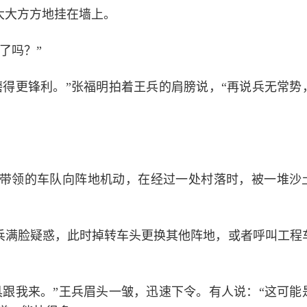
大大方方地挂在墙上。
了吗？”
磨得更锋利。”张福明拍着王兵的肩膀说，“再说兵无常势
带领的车队向阵地机动，在经过一处村落时，被一堆沙
官兵满脸疑惑，此时掉转车头更换其他阵地，或者呼叫工程
具跟我来。”王兵眉头一皱，迅速下令。有人说：“这可能