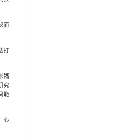
秘而
法打
张福
研究
调能
，心