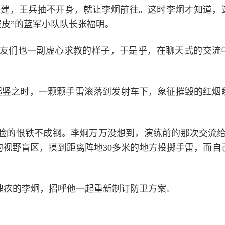
搭建，王兵抽不开身，就让李炯前往。这时李炯才知道，
层皮”的蓝军小队队长张福明。
友们也一副虚心求教的样子，于是乎，在聊天式的交流
起竖之时，一颗颗手雷滚落到发射车下，象征摧毁的红烟
脸的恨铁不成钢。李炯万万没想到，演练前的那次交流给
的视野盲区，摸到距离阵地30多米的地方投掷手雷，而自
愧疚的李炯，招呼他一起重新制订防卫方案。