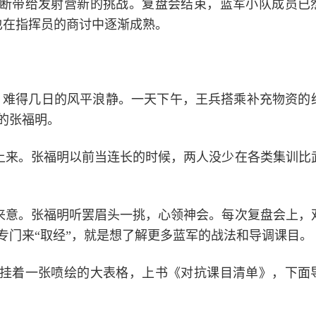
断带给发射营新的挑战。复盘会结束，蓝军小队成员已
也在指挥员的商讨中逐渐成熟。
，难得几日的风平浪静。一天下午，王兵搭乘补充物资的
的张福明。
迎上来。张福明以前当连长的时候，两人没少在各类集训比
出来意。张福明听罢眉头一挑，心领神会。每次复盘会上，
专门来“取经”，就是想了解更多蓝军的战法和导调课目。
挂着一张喷绘的大表格，上书《对抗课目清单》，下面