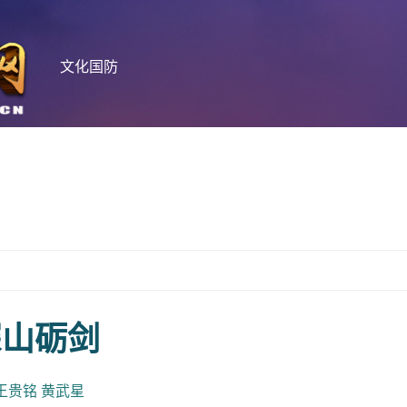
文化国防
深山砺剑
王贵铭 黄武星