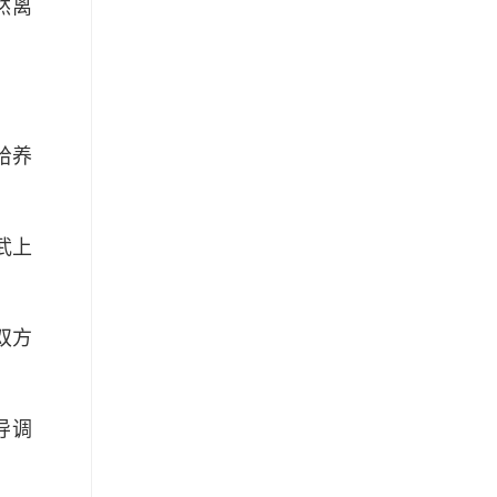
然离
给养
武上
双方
导调