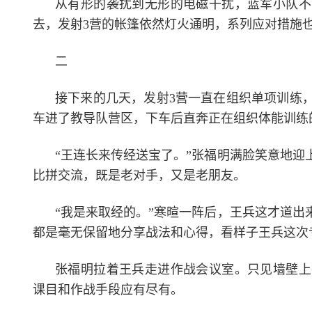
从有形的袭扰到无形的电磁干扰，蓝军小队不
去，发射3营的帐篷依然灯火通明，系列应对措施
二
接下来的几天，发射3营一直在组织单项训练
车进了教导队营区，下车后直奔正在组织体能训练
“王连长来传经送宝了。”张福明满脸笑意地
比拼交流，既是老对手，又是老朋友。
“我是来取经的。”寒暄一阵后，王兵这才道
都是毫无保留地分享战法和心得，看样子王兵这次
张福明拉着王兵走进作战会议室。只见墙壁上
课目和作战手段应有尽有。