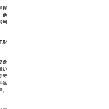
指挥
。他
顺利
无形
复盘
维护
要素
熟练
后，