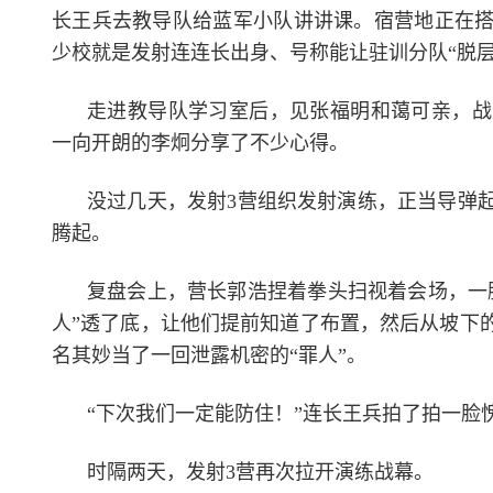
长王兵去教导队给蓝军小队讲讲课。宿营地正在
少校就是发射连连长出身、号称能让驻训分队“脱
走进教导队学习室后，见张福明和蔼可亲，战
一向开朗的李炯分享了不少心得。
没过几天，发射3营组织发射演练，正当导弹
腾起。
复盘会上，营长郭浩捏着拳头扫视着会场，一
人”透了底，让他们提前知道了布置，然后从坡下
名其妙当了一回泄露机密的“罪人”。
“下次我们一定能防住！”连长王兵拍了拍一脸
时隔两天，发射3营再次拉开演练战幕。