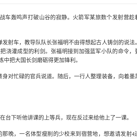
战车轰鸣声打破山谷的寂静。火箭军某旅数个发射营趁
导弹发射车，教导队队长张福明不由得想起古人铸剑的说法
一把浇灌成型的利剑。张福明接到加强蓝军小队的命令，
练中把大国长剑磨砺得更加锋利。
明转身对忙碌的官兵说道。随后，一行人整理装备，向着墨
还在台下听他讲课的上等兵，现在反过来给他上了一课。
的那晚，一名体型瘦削的少校来到宿营地，想邀请发射4