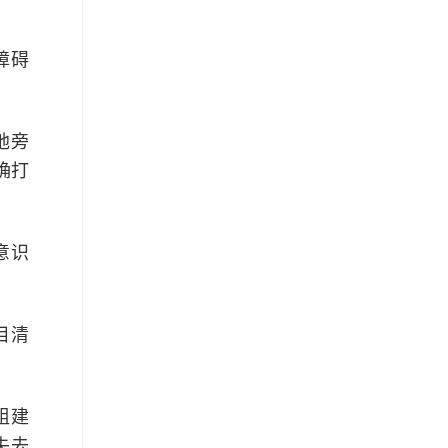
障碍
地旁
确打
意识
目清
组建
失去