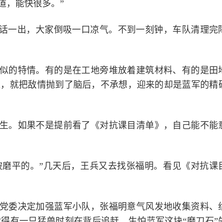
道，能快很多。”
此话一出，大家倒吸一口凉气。不到一刻钟，车队清理完
似的特情。有的是在工地旁堆放着建筑材料、有的是田
之，就把敌情抛到了脑后，不承想，迎来的却是蓝军的精
生。如果不是提前看了《对抗课目清单》，自己能不能
会被磨平的。”几天后，王兵又去找张福明。看见《对抗课
党委决定加强蓝军小队，张福明意气风发地收集资料、
得有一只猛兽时刻在背后追赶，生怕蓝军这块“磨刀石”