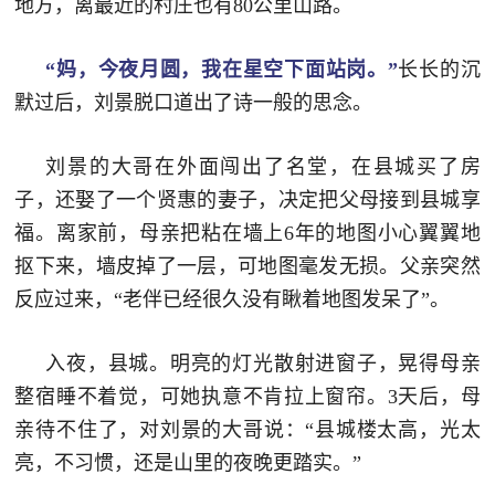
地方，离最近的村庄也有80公里山路。
范
英
退
“妈，今夜月圆，我在星空下面站岗。”
长长的沉
雄
默过后，刘景脱口道出了诗一般的思念。
役
模
范
刘景的大哥在外面闯出了名堂，在县城买了房
军
子，还娶了一个贤惠的妻子，决定把父母接到县城享
人
福。离家前，母亲把粘在墙上6年的地图小心翼翼地
抠下来，墙皮掉了一层，可地图毫发无损。父亲突然
风
反应过来，“老伴已经很久没有瞅着地图发呆了”。
采
退
退
入夜，县城。明亮的灯光散射进窗子，晃得母亲
役
整宿睡不着觉，可她执意不肯拉上窗帘。3天后，母
役
军
亲待不住了，对刘景的大哥说：“县城楼太高，光太
人
军
亮，不习惯，还是山里的夜晚更踏实。”
风