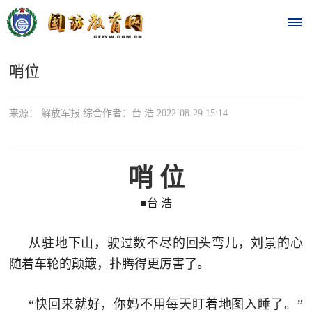
哨位
首
页
来源： 解放军报 综合作者：台 浩 2022-08-29 15:14
时
政
哨 位
要
■台 浩
闻
从驻地下山，驶过数不尽的回头弯儿，刘景的心
时
热
随着车轮的颠簸，扑腾得更厉害了。
政
点
要
“快回来就好，你妈不用每天盯着地图入睡了。”
闻