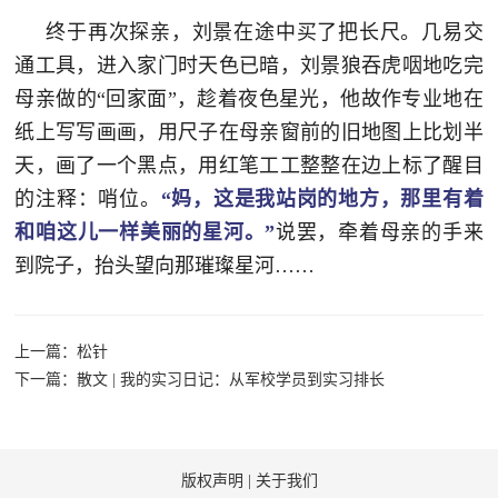
人
采
终于再次探亲，刘景在途中买了把长尺。几易交
通工具，进入家门时天色已暗，刘景狼吞虎咽地吃完
服
母亲做的“回家面”，趁着夜色星光，他故作专业地在
务
纸上写写画画，用尺子在母亲窗前的旧地图上比划半
退
文
天，画了一个黑点，用红笔工工整整在边上标了醒目
役
的注释：哨位。
“妈，这是我站岗的地方，那里有着
化
军
和咱这儿一样美丽的星河。”
说罢，牵着母亲的手来
人
国
到院子，抬头望向那璀璨星河……
服
防
务
文
红
上一篇：松针
化
下一篇：散文 | 我的实习日记：从军校学员到实习排长
色
国
防
文
版权声明
|
关于我们
旅