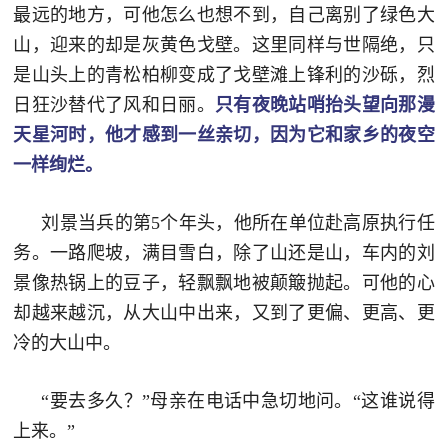
最远的地方，可他怎么也想不到，自己离别了绿色大
民
知
山，迎来的却是灰黄色戈壁。这里同样与世隔绝，只
识
国
是山头上的青松柏柳变成了戈壁滩上锋利的沙砾，烈
日狂沙替代了风和日丽。
只有夜晚站哨抬头望向那漫
防
天星河时，他才感到一丝亲切，
因为它和家乡的夜空
全
子
一样绚烂。
民
弟
国
刘景当兵的第5个年头，他所在单位赴高原执行任
防
兵
务。一路爬坡，满目雪白，除了山还是山，车内的刘
子
国
景像热锅上的豆子，轻飘飘地被颠簸抛起。可他的心
弟
却越来越沉，从大山中出来，又到了更偏、更高、更
防
兵
冷的大山中。
动
“要去多久？”母亲在电话中急切地问。“这谁说得
员
上来。”
国
人