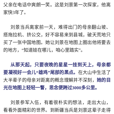
追
父亲在电话中爽朗一笑。这是刘景第一次探家，他离
家快3年了。
踪
热
国
点
刘景当兵离家前一天，难得出门的母亲翻山坡、
防
追
搭拖拉机、挤公交，好不容易来到县城，破天荒地只
踪
买了一张中国地图。她让刘景在地图上圈出他将要去
法
的地方，“知道娃在哪儿，咱心里踏实”。
规
国
国
从那天起，只要夜晚的星星一挂到天上，母亲都
防
要凝视好一会儿“雄鸡”尾部的黑点。
在大山中生活了
防
法
大半辈子的母亲对距离的概念理解并不深刻，
她的目
规
光在地图上轻轻一瞥，思念便跨过3000多公里。
知
识
刘景参军入伍，有着很朴实的想法，走出大山，
国
全
看看外面精彩的世界。到新疆当兵是刘景这辈子走得
防