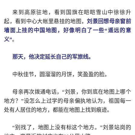
防
来到高原驻地，看到国旗在皑皑雪山中徐徐升
民
动
起，看到中心大帐里悬挂的地图，
刘景回想母亲窗前
员
防
墙面上挂的中国地图，
好像明白了一些“遥远的意
义”
。
空
人
国
民
那天，他决定延长自己的军旅线。
防
防
中秋佳节，圆溜溜的月饼，笑盈盈的脸。
空
智
母亲再次拨通电话，“刘景，你到底在地图上哪个
库
国
地方？”没怎么上过学的母亲偏执地认为，祖国每一
英
防
处有人居住的地方，都能在地图上找到痕迹。
雄
智
库
“别找了，地图上没有标这个地方。”刘景站岗的
模