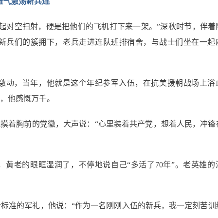
雄气激荡新兵连
起对空扫射，硬是把他们的飞机打下来一架。”深秋时节，伴着
新兵们的簇拥下，老兵走进连队班排宿舍，与战士们坐在一起
些激动，当年，他就是这个年纪参军入伍，在抗美援朝战场上浴
，他感慨万千。
抚摸着胸前的党徽，大声说：“心里装着共产党，想着人民，冲锋
，黄老的眼眶湿润了，不停地说自己“多活了70年”。老英雄的
标准的军礼，他说：“作为一名刚刚入伍的新兵，我一定刻苦训