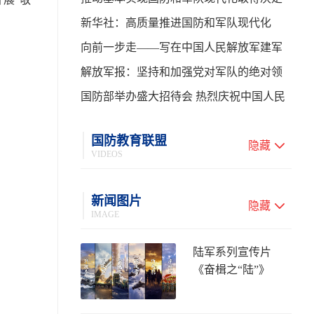
性进展——学习贯彻习主席在中共中央政
新华社：高质量推进国防和军队现代化
治局第二十七次集体学习时的重要讲话
向前一步走——写在中国人民解放军建军
99周年之际
解放军报：坚持和加强党对军队的绝对领
导 高质量推进国防和军队现代化
国防部举办盛大招待会 热烈庆祝中国人民
解放军建军99周年
国防教育联盟
隐藏
VIDEOS
新闻图片
隐藏
IMAGE
陆军系列宣传片
《奋楫之“陆”》