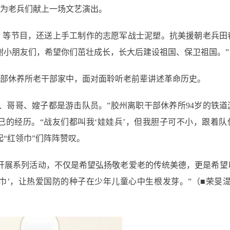
为老兵们献上一场文艺演出。
》等节目，还送上手工制作的志愿军战士泥塑。抗美援朝老兵田
谢小朋友们，希望你们茁壮成长，长大后建设祖国、保卫祖国。”
部休养所老干部家中，面对面聆听老前辈讲述革命历史。
叔、哥哥、嫂子都是游击队员。”胶州离职干部休养所94岁的铁道
己的经历。“战友们都叫我‘娃娃兵’，但我胆子可不小，跟着队
“红领巾”们阵阵赞叹。
开展系列活动，不仅是希望弘扬敬老爱老的传统美德，更是希望
巾’，让热爱国防的种子在少年儿童心中生根发芽。”（■荣旻湜