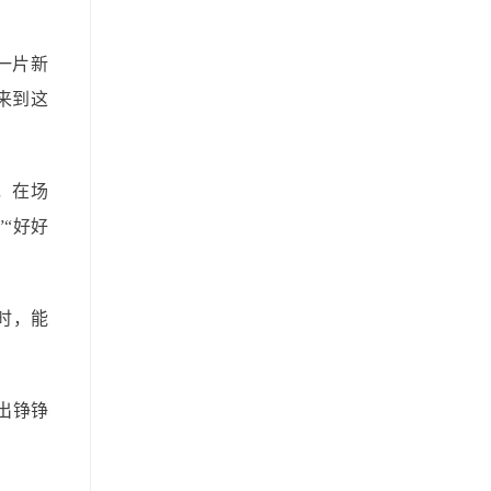
一片新
来到这
，在场
“好好
时，能
出铮铮