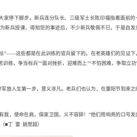
大家停下脚步。新兵连分队长、三级军士长陈印福指着面前的
地为新兵授课，得知您的事迹后，不少新兵敬佩不已，于是自发
目标”——这些都是在此训练的官兵留下的。在老英雄们的见证下
苦训练，争当标兵”“面对挫折，迎难而上”“不怕困难，争取立功”
好军旅人生第一步，意义非凡。老兵们也认为，在重阳节到来之
有我，使命在肩，保家卫国，义不容辞！”他们用响亮的口号发
■丁 雷 姚贺超）