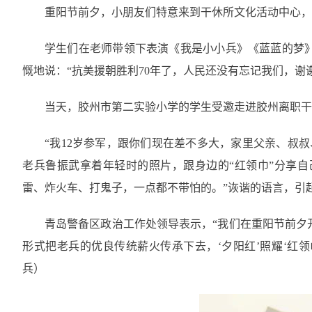
重阳节前夕，小朋友们特意来到干休所文化活动中心，
学生们在老师带领下表演《我是小小兵》《蓝蓝的梦
慨地说：“抗美援朝胜利70年了，人民还没有忘记我们，谢
当天，胶州市第二实验小学的学生受邀走进胶州离职干
“我12岁参军，跟你们现在差不多大，家里父亲、叔
老兵鲁振武拿着年轻时的照片，跟身边的“红领巾”分享自
雷、炸火车、打鬼子，一点都不带怕的。”诙谐的语言，引起
青岛警备区政治工作处领导表示，“我们在重阳节前夕
形式把老兵的优良传统薪火传承下去，‘夕阳红’照耀‘红领
兵）