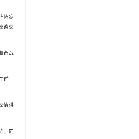
阵阵凉
座谈交
血奋战
在前，
深情讲
练，向