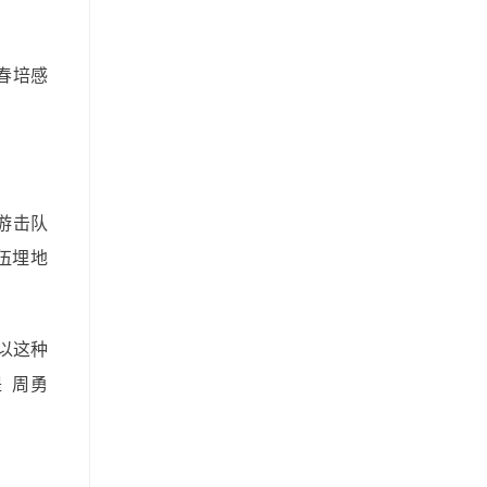
春培感
游击队
伍埋地
以这种
 周勇