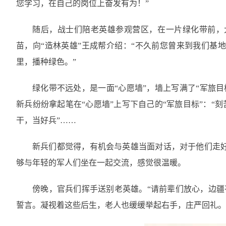
您学习，在自己的岗位上奋发有为！”
随后，战士们陪老英雄参观营区，在一片绿化带前，
苗，向“造林英雄”王成帮介绍：“不久前您曾来到我们基
里，播种绿色。”
绿化带不远处，是一面“心愿墙”，墙上写满了“军旅
新兵纷纷拿起笔在“心愿墙”上写下自己的“军旅目标”：“刻
干，当好兵”……
新兵们都觉得，有机会与英雄当面对话，对于他们走
够与年轻的军人们坐在一起交流，感觉很温暖。
傍晚，官兵们挥手送别老英雄。“请前辈们放心，边疆
誓言。凝视着这些后生，老人也缓缓举起右手，庄严回礼。（