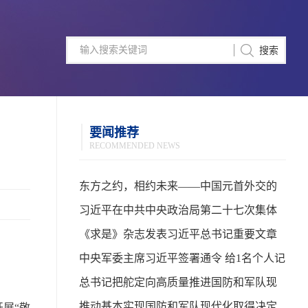
要闻推荐
RECOMMENDED NEWS
东方之约，相约未来——中国元首外交的
世界情怀与大国气派
习近平在中共中央政治局第二十七次集体
学习时强调 强化政治引领 深化创新发展 高
《求是》杂志发表习近平总书记重要文章
质量推进国防和军队现代化
中央军委主席习近平签署通令 给1名个人记
功
总书记把舵定向高质量推进国防和军队现
代化
推动基本实现国防和军队现代化取得决定
展“敬