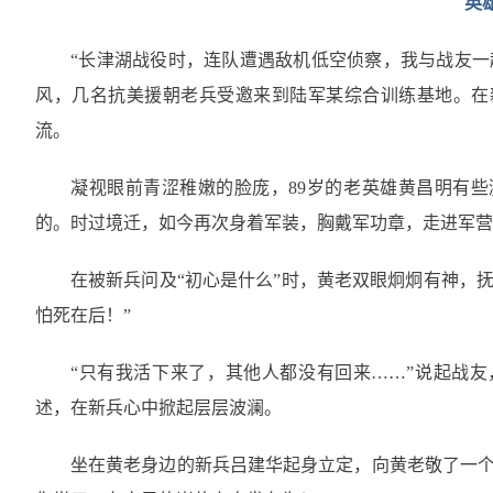
英
“长津湖战役时，连队遭遇敌机低空侦察，我与战友一
风，几名抗美援朝老兵受邀来到陆军某综合训练基地。在
流。
凝视眼前青涩稚嫩的脸庞，89岁的老英雄黄昌明有
的。时过境迁，如今再次身着军装，胸戴军功章，走进军营
在被新兵问及“初心是什么”时，黄老双眼炯炯有神，
怕死在后！”
“只有我活下来了，其他人都没有回来……”说起战友
述，在新兵心中掀起层层波澜。
坐在黄老身边的新兵吕建华起身立定，向黄老敬了一个