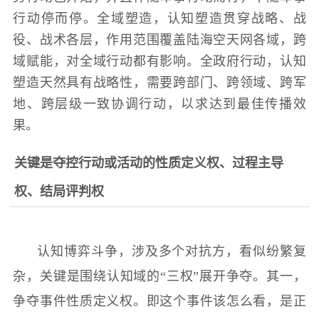
人
采
行动停而停。全域塑造，认知塑造贯穿战略、战
役、战术各层，作用范围覆盖陆海空天网各域，跨
服
域赋能，对全域行动都有影响。全政府行动，认知
务
塑造天然具有战略性，需要跨部门、跨领域、跨军
退
文
地、跨层级一致协调行动，以求达到最佳传播效
役
果。
化
军
人
关键是夺控行动或活动的性质定义权、过程主导
国
服
权、结局评判权
防
务
文
红
化
认知博弈斗争，涉及多个对抗方，看似纷繁复
色
国
杂，关键是围绕认知域的“三权”展开争夺。其一，
防
文
争夺事件性质定义权。即这个事件该怎么看，是正
旅