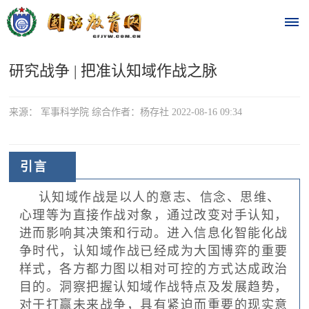
研究战争 | 把准认知域作战之脉
首
页
来源： 军事科学院 综合作者：杨存社 2022-08-16 09:34
时
政
引言
要
认知域作战是以人的意志、信念、思维、
心理等为直接作战对象，通过改变对手认知，
闻
进而影响其决策和行动。进入信息化智能化战
时
热
争时代，认知域作战已经成为大国博弈的重要
政
样式，各方都力图以相对可控的方式达成政治
点
要
目的。洞察把握认知域作战特点及发展趋势，
闻
对于打赢未来战争，具有紧迫而重要的现实意