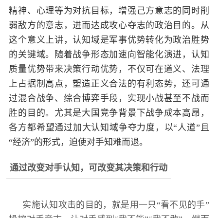
精神、心理等为对抗目标，增强己方意志的同时削
民
知
弱敌方的意志，进而达成攻心夺志的政治目的。从
识
国
这个意义上讲，认知域是军事优势转化为政治胜势
的关键域。随着战争形态加速向智能化演进，认知
防
全
质量优势带来决策行动优势，不仅可在道义、法理
子
民
上占据制高点，塑造正义合法的有利态势，还可通
弟
国
过混合战争、综合博弈手段，实现小战甚至不战而
防
胜的目的。尤其是大国竞争背景下战争成本高昂，
兵
各方都希望通过加大认知域争夺力度，以“人道”且
子
国
“经济”的形式，迫使对手知难而退。
弟
防
兵
通过改变对手认知，可改变其决策和行动
动
员
实施认知攻击的目的，就是用一只“看不见的手”
国
人