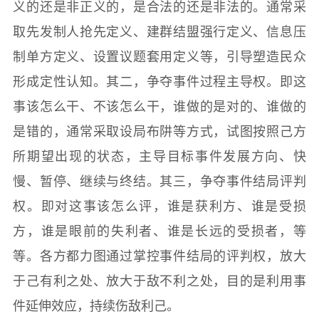
义的还是非正义的，是合法的还是非法的。通常采
红
关
取先发制人抢先定义、建群结盟强行定义、信息压
色
于
制单方定义、设置议题套用定义等，引导塑造民众
文
旅
形成定性认知。其二，争夺事件过程主导权。即这
我
事该怎么干、不该怎么干，谁做的是对的、谁做的
们
是错的，通常采取设局布阱等方式，试图按照己方
所期望出现的状态，主导目标事件发展方向、快
慢、暂停、继续与终结。其三，争夺事件结局评判
权。即对这事该怎么评，谁是获利方、谁是受损
方，谁是眼前的失利者、谁是长远的受损者，等
等。各方都力图通过掌控事件结局的评判权，放大
于己有利之处、放大于敌不利之处，目的是利用事
件延伸效应，持续伤敌利己。