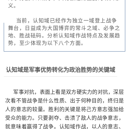
追
义。
踪
当前，认知域已经作为独立一域登上战争
热
国
舞台，日益成为大国博弈的常斗之域、必争之
点
地、胜战砝码。分析认知域作战特点及发展趋
防
追
势，至少体现为以下八个方面。
踪
法
规
认知域是军事优势转化为政治胜势的关键域
国
国
防
防
法
军事对抗，表面上看是双方硬实力的对抗，深层
规
知
次看不管战争是什么性质、出于何种目的，终归是
人的意志的较量。胜利的关键是将己方意志强加给
识
受众的能力。只要剥夺、击溃了敌人的战争意志，
国
全
就意味着赢得了战争。认知域作战，以人的意志、
防