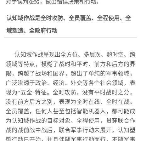
对手误判态势，做出错误决策和行动。
范
英
认知域作战是全时攻防、全员覆盖、全程使用、全
退
雄
域塑造、全政府行动
役
模
范
军
认知域作战呈现出全方位、多层次、超时空、跨
人
领域等特点，模糊了战时和平时、前方和后方的界
限，跨越了战场和国界，超出了单纯的军事领域，
风
广泛渗透于政治、经济、外交等各个社会领域，表
采
现为“五全”特征。全时攻防，没有平时战时之分，
退
没有前方后方之别，表现为全时在线、全时在战。
退
役
全员覆盖，任何人甚至包括智能机器人，都可能成
役
军
为认知域作战的目标对象。全程使用，贯穿联合作
人
战的战前战中战后，联合军事行动未展开，认知塑
军
风
势行动已开始，并且伴随军事行动而行，不随军事