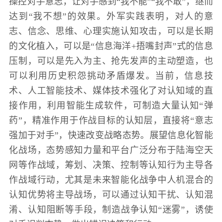
操控对手意志，让对手感到“我不能”“我不敢”，继而
防
达到“我不想”的效果。外军实践表明，对人的意
民
动
志、信念、思维、心理实施认知攻击，可以是长期
员
防
的文化植入，可以是“信息海洋+捂嘴封声”式的信息
压制，可以是先入为主、抢先发声的主动塑造，也
空
可以利用历史积怨挑动矛盾爆发。当前，信息技
人
国
术、人工智能技术、媒体技术强化了对认知域的直
民
接作用，利用智能生成软件，可制造大量认知“弹
防
防
药”，精准作用于作战目标的认知层，直接将“意志
空
智
强加于对手”，快速改变战略态势。展望信息化智能
化战场，态势感知力量和平台广泛分布于陆海空天
库
国
网等作战域，筹划、决策、控制等认知行为主导各
英
防
作战域行动，尤其是未来智能化战争中人机混合的
雄
智
认知优势将主导战场，可以通过认知干扰、认知混
库
淆、认知阻断等手段，制造战争认知“迷雾”，诱使
模