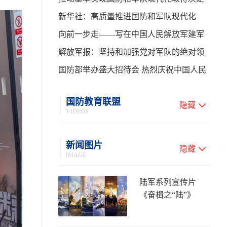
性进展——学习贯彻习主席在中共中央政
新华社：高质量推进国防和军队现代化
治局第二十七次集体学习时的重要讲话
向前一步走——写在中国人民解放军建军
99周年之际
解放军报：坚持和加强党对军队的绝对领
导 高质量推进国防和军队现代化
国防部举办盛大招待会 热烈庆祝中国人民
解放军建军99周年
国防教育联盟
隐藏
VIDEOS
新闻图片
隐藏
IMAGE
陆军系列宣传片
《奋楫之“陆”》