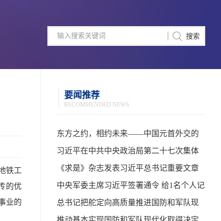
要闻推荐
RECOMMENDED NEWS
东方之约，相约未来——中国元首外交的
世界情怀与大国气派
习近平在中共中央政治局第二十七次集体
学习时强调 强化政治引领 深化创新发展 高
《求是》杂志发表习近平总书记重要文章
地铁工
质量推进国防和军队现代化
中央军委主席习近平签署通令 给1名个人记
传的优
事业的
功
总书记把舵定向高质量推进国防和军队现
代化
推动基本实现国防和军队现代化取得决定